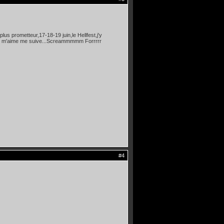
 plus prometteur,17-18-19 juin,le Hellfest,j'y
rs qui m'aime me suive...Screammmmm Forrrrr
#4