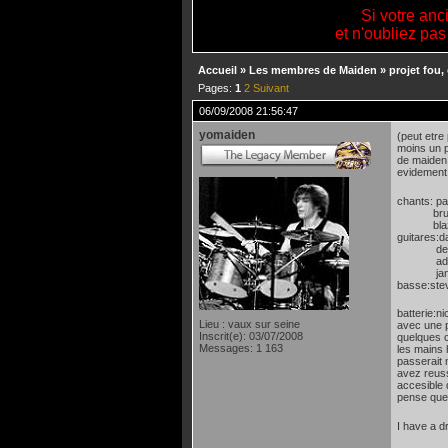
Si votre anc
et n'oubliez pas
Accueil
»
Les membres de Maiden
»
projet fou
Pages:
1
2
Suivant
06/09/2008 21:56:47
yomaiden
(peut etre
moins un p
de maiden 
evidement,
chants: pa
bru
blaz
guitares:d
denn
adri
jani
basse:ste
batterie:n
Lieu : vaux sur seine
avec une p
Inscrit(e): 03/07/2008
quelques c
Messages: 1 163
les mains 
passerait 
avez reuss
accesible 
pense que 
I have a dr