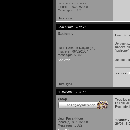
Lieu : vaux sur seine
Inscrit(e): 03/07/2008
Messages: 1 163
Hors ligne
08/09/2008 13:56:24
Dagienny
Pour être u
Je veux pa
années du 
Lieu : Dans un Donjon (95)
"politique"
Inscrit(e): 06/02/2007
Messages: 6 313
Je doute do
Site Web
>>>>>>
''
Hors ligne
08/09/2008 14:20:14
katep
Tous les g
Et celui d
Pour info,
Lieu : Paca (Nice)
TOXXIC e
Inscrit(e): 07/04/2008
29/06 : BI
Messages: 1 822