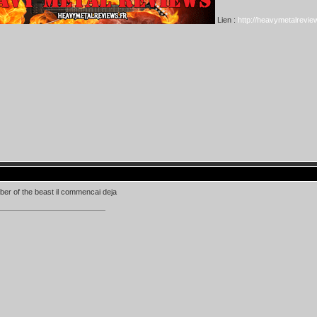
Lien :
http://heavymetalreview
er of the beast il commencai deja