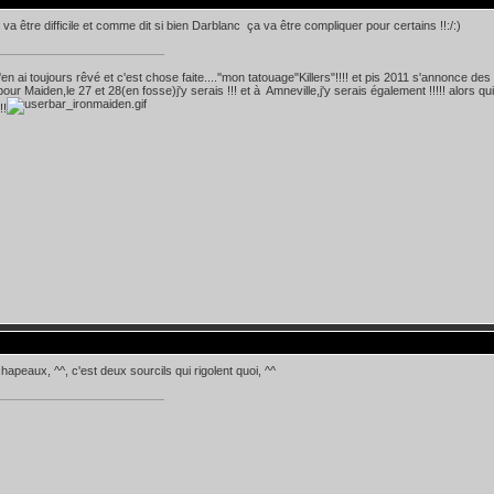
a être difficile et comme dit si bien Darblanc ça va être compliquer pour certains !!:/:)
 j'en ai toujours rêvé et c'est chose faite....''mon tatouage"Killers"!!!! et pis 2011 s'annonce des
! pour Maiden,le 27 et 28(en fosse)j'y serais !!! et à Amneville,j'y serais également !!!!! alo
!!
chapeaux, ^^, c'est deux sourcils qui rigolent quoi, ^^