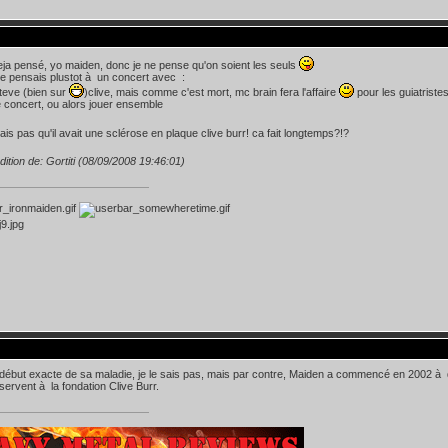
deja pensé, yo maiden, donc je ne pense qu'on soient les seuls
je pensais plustot à un concert avec :
teve (bien sur
)clive, mais comme c'est mort, mc brain fera l'affaire
pour les guiatristes
e concert, ou alors jouer ensemble
vais pas qu'il avait une sclérose en plaque clive burr! ca fait longtemps?!?
dition de: Gortiti (08/09/2008 19:46:01)
 début exacte de sa maladie, je le sais pas, mais par contre, Maiden a commencé en 2002 à
servent à la fondation Clive Burr.