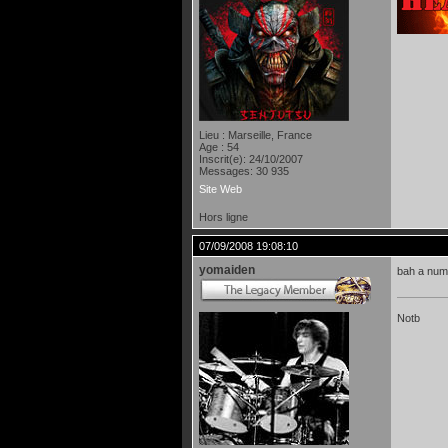
Lieu : Marseille, France
Age : 54
Inscrit(e): 24/10/2007
Messages: 30 935
Site Web
Hors ligne
07/09/2008 19:08:10
yomaiden
bah a numb
Notb