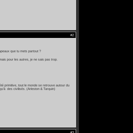
#2
hapeaux que tu mets partout ?
is pour les autres, je ne sais pas trop.
té primitive, tout le monde se retrouve autour du
qu'à des civilisés. (Arleston & Tarquin)
#3