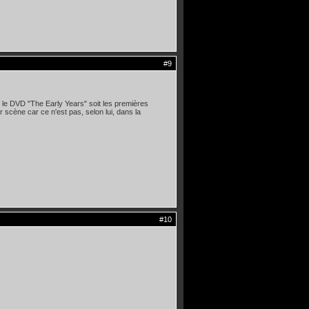
#9
 le DVD "The Early Years" soit les premières
 scène car ce n'est pas, selon lui, dans la
#10