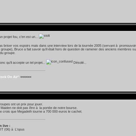
n projet fou, c'en est un...
s briser vos espoirs mais dans une interview lors de la tournée 2005 (servant à promouvoir
groupe), Bruce a fait savoir qu'il était hors de question de ramener des anciens membres sur
 du groupe.
nc qu'il accepte un tel projet...
Désolé...
Rock On Air''
<<<<<<
roupes ont un prix pour jouer.
e Maiden ne doit pas être à la portée de notre bourse.
 je crois que Megadeth tourne a 700 000 euros le cachet.
n live :
OT (06) à L'opus