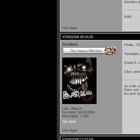
Dernière é
Notb
Hors ligne
07/09/2008 09:44:05
Darblanc
Houla... Dur
Yomaiden, 
Quant à co
Clive, ave
Je crois c
Dans une s
feu pour p
Lieu : Allauch
Inscrit(e): 04/03/2008
Messages: 1 690
Site Web
Hors ligne
07/09/2008 11:07:09