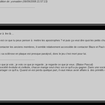
dition de: yomaiden (06/09/2008 21:57:13)
 à lire là ...
est ce que tu peux penser à mettre les apostrophes ? et puis ça veut dire quoi les petits c
ntacter les anciens membres, il semble relativement accessible de contacter Blaze et Paul ma
c sa sclérose en plaque est presque paralysé, donc le jeu c'est mort pour lui.
e que je vois ; je vois ce que je regarde ; je regarde ce que je veux. (Blaise Pascal)
ociété évoluée et civilisée, chacun mange seul chez soi ce qu'il a pu gagner. Dans une socié
artager ce qu'il a. Quand on est perdu quelque part, il vaut mieux avoir affaire à des primitifs 