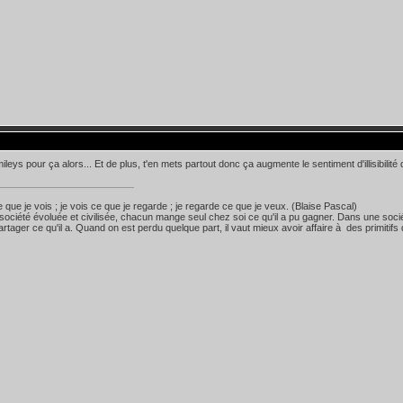
leys pour ça alors... Et de plus, t'en mets partout donc ça augmente le sentiment d'illisibilité 
e que je vois ; je vois ce que je regarde ; je regarde ce que je veux. (Blaise Pascal)
ociété évoluée et civilisée, chacun mange seul chez soi ce qu'il a pu gagner. Dans une socié
artager ce qu'il a. Quand on est perdu quelque part, il vaut mieux avoir affaire à des primitifs 