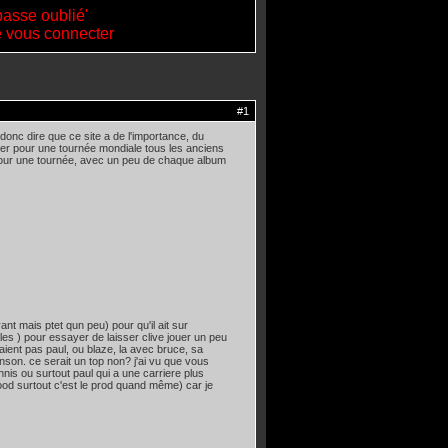
passe oublié'
de vous connecter
#1
donc dire que ce site a de l'importance, du
er pour une tournée mondiale tous les anciens
) pour une tournée, avec un peu de chaque album
nt mais ptet qun peu) pour qu'il ait sur
les ) pour essayer de laisser clive jouer un peu
aient pas paul, ou blaze, la avec bruce, sa
nson. ce serait un top non? j'ai vu que vous
nis ou surtout paul qui a une carriere plus
ood surtout c'est le prod quand même) car je