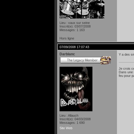
Lieu : vaux sur seine
Inscrit(e): 03/07/2008
Messages: 1 163
Hors ligne
07/09/2008 17:07:43
Darblanc
Y a des smi
Je crois c
Dans une s
feu pour p
Lieu : Allauch
Inscrit(e): 04/03/2008
Messages: 1 690
Site Web