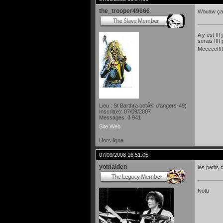
the_trooper49666
Wouaw ça v
A y est !!!
serais !!!
Meeeee!!!!
Lieu : St Barth(a cotÃ© d'angers-49)
Inscrit(e): 07/09/2007
Messages: 3 941
Site Web
Hors ligne
07/09/2008 16:51:05
yomaiden
les petits 
Notb