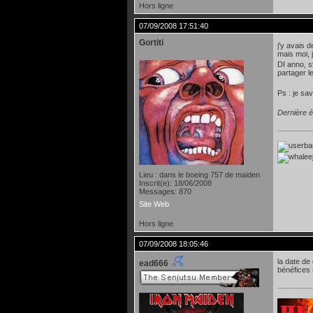
Hors ligne
07/09/2008 17:51:40
Gortiti
j'y avais 
mais moi, 
DI anno, s
partager l
Ps : je sa
Dernière é
Lieu : dans le boeing 757 de maiden
Inscrit(e): 18/06/2008
Messages: 870
Site Web
Hors ligne
07/09/2008 18:05:46
la date de
ead666
bénéfices 