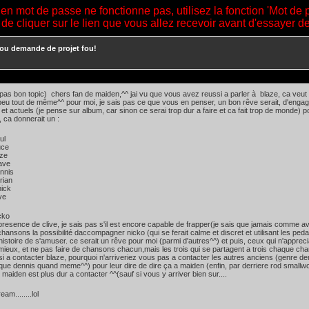
ien mot de passe ne fonctionne pas, utilisez la fonction 'Mot de 
 de cliquer sur le lien que vous allez recevoir avant d'essayer 
, ou demande de projet fou!
 pas bon topic) chers fan de maiden,^^ jai vu que vous avez reussi a parler à blaze, ca veut 
eu tout de même^^ pour moi, je sais pas ce que vous en penser, un bon rêve serait, d'engag
et actuels (je pense sur album, car sinon ce serai trop dur a faire et ca fait trop de monde
 ca donnerait un :
ul
ce
e
ave
is
an
ck
ve
icko
resence de clive, je sais pas s'il est encore capable de frapper(je sais que jamais comme ava
hansons la possibilité daccompagner nicko (qui se ferait calme et discret et utilisant les peda
histoire de s'amuser. ce serait un rêve pour moi (parmi d'autres^^) et puis, ceux qui n'appreci
mieux, et ne pas faire de chansons chacun,mais les trois qui se partagent a trois chaque cha
i a contacter blaze, pourquoi n'arriveriez vous pas a contacter les autres anciens (genre den
que dennis quand meme^^) pour leur dire de dire ça a maiden (enfin, par derriere rod smallw
maiden est plus dur a contacter ^^(sauf si vous y arriver bien sur....
eam........lol