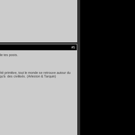
#5
de tes posts.
té primitive, tout le monde se retrouve autour du
qu'à des civilisés. (Arleston & Tarquin)