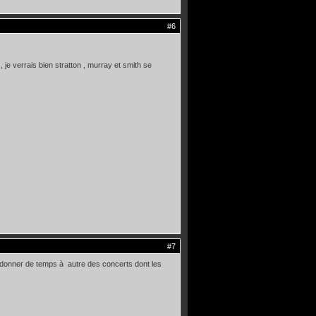
#6
, je verrais bien stratton , murray et smith se
#7
 donner de temps à autre des concerts dont les