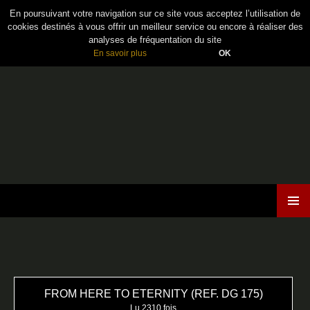
En poursuivant votre navigation sur ce site vous acceptez l’utilisation de
cookies destinés à vous offrir un meilleur service ou encore à réaliser des
analyses de fréquentation du site
En savoir plus
OK
Maiden France
ALLER
MENU
AU
PRINCI
CONTENU
FROM HERE TO ETERNITY (REF. DG 175)
Lu 2310 fois