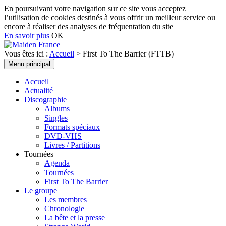
En poursuivant votre navigation sur ce site vous acceptez
l’utilisation de cookies destinés à vous offrir un meilleur service ou
encore à réaliser des analyses de fréquentation du site
En savoir plus
OK
Recherche
Vous êtes ici :
Accueil
>
First To The Barrier (FTTB)
Aller
Menu principal
Maiden France
au
contenu
Accueil
Actualité
Discographie
Albums
Singles
Formats spéciaux
DVD-VHS
Livres / Partitions
Tournées
Agenda
Tournées
First To The Barrier
Le groupe
Les membres
Chronologie
La bête et la presse