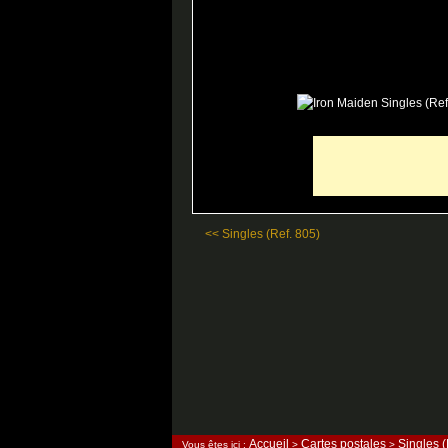
<< Singles (Ref. 805)
Accueil
Cartes postales
Singles (
Vous êtes ici :
>
>