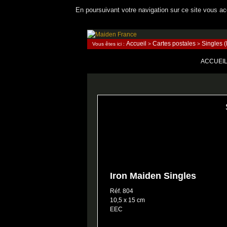
En poursuivant votre navigation sur ce site vous acc
Recherche
Accueil
Cartes postales
Singles (
Vous êtes ici :
>
>
Maiden France
ALLER A
ACCUEI
Iron Maiden Singles
Réf. 804
10,5 x 15 cm
EEC