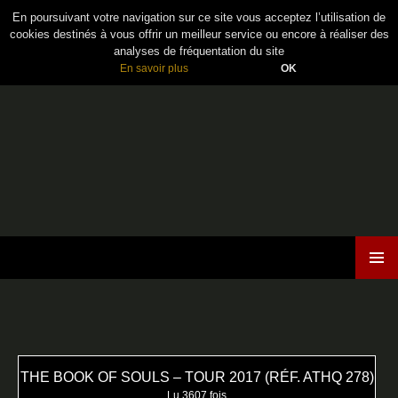
En poursuivant votre navigation sur ce site vous acceptez l’utilisation de
cookies destinés à vous offrir un meilleur service ou encore à réaliser des
analyses de fréquentation du site
En savoir plus
OK
Maiden France
ALLER
MENU
AU
PRINCI
CONTENU
THE BOOK OF SOULS – TOUR 2017 (RÉF. ATHQ 278)
Lu 3607 fois