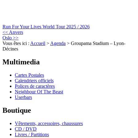
Run For Your Lives World Tour 2025 / 2026
<< Anvers
Oslo >>
Vous êtes ici :
Accueil
>
Agenda
>
Groupama Stadium – Lyon-
Décines
Site de fans français sur Iron Maiden
Multimedia
Cartes Postales
Calendriers officiels
Polices de caractères
Neighbour Of The Beast
Userbars
Boutique
Vêtements, accessoires, chaussures
CD / DVD
Livres / Partitions