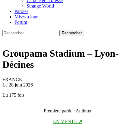
La bête et la presse
Strange World
Paroles
Mises à jour
Forum
Rechercher :
Groupama Stadium – Lyon-
Décines
FRANCE
Le 28 juin 2026
Lu 175 fois
Première partie : Anthrax
EN VENTE ↗