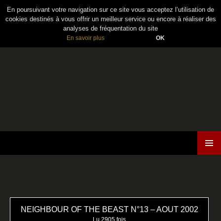
En poursuivant votre navigation sur ce site vous acceptez l’utilisation de
cookies destinés à vous offrir un meilleur service ou encore à réaliser des
analyses de fréquentation du site
En savoir plus
OK
Maiden France
ALLER
MENU
AU
PRINCI
CONTENU
NEIGHBOUR OF THE BEAST N°13 – AOUT 2002
Lu 2905 fois