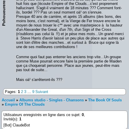
PohoueurereslÃ¨ve
huit fois que j'écoute Empire of the Clouds...c'est proprement
hallucinant. S'agit-il vraiment de 18 minutes ??? Comment font-
ils, bordel ??? Pas un seul moment oà¹ on s'ennuie.
Presque 40 ans de carrière, et après 15 albums (des bons, des
moins bons, c'est normal), et la Vierge de Fer trouve encore le
moyen de nous trouer le c** avec une masterpiece à la hauteur
d'un Alexander the Great, d'un 7th, d'un Sign of the Cross
(n'oublions pas celui là !!) et je pèse mes mots...Un grand merci
à Steve Harris d'avoir laissé un peu plus de place aux autres qui
sont loin d'être des manches...et surtout à Bruce qui signe là
une de ses meilleures contributions !
Comme quoi faut pas enterrer les anciens trop vite...Un groupe
comme Muse pourrait encore faire la première partie de Maiden
que ça choquerait personne. Place aux jeunes, peut-être mais
pas tout de suite...
Mais oà¹ s'arrêteront-ils ???
Pages:
1
2
3
…
9
Suivant
Accueil
»
Albums studio - Singles - Chansons
»
The Book Of Souls
»
Empire Of The Clouds
Utilisateurs enregistrés en ligne dans ce sujet:
0
,
Invité(s):
1
[Bot] ClaudeBot