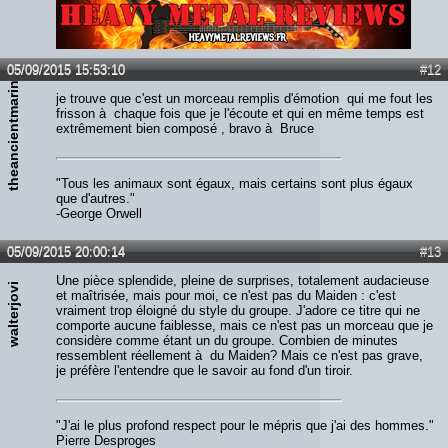
Lien :
http://heavymetalreviews.fr/
05/09/2015 15:53:10
#12
theancientmariner
je trouve que c'est un morceau remplis d'émotion qui me fout les
frisson à chaque fois que je l'écoute et qui en même temps est
extrêmement bien composé , bravo à Bruce
"Tous les animaux sont égaux, mais certains sont plus égaux
que d'autres."
-George Orwell
05/09/2015 20:00:14
#13
Une pièce splendide, pleine de surprises, totalement audacieuse
walterjovi
et maîtrisée, mais pour moi, ce n'est pas du Maiden : c'est
vraiment trop éloigné du style du groupe. J'adore ce titre qui ne
comporte aucune faiblesse, mais ce n'est pas un morceau que je
considère comme étant un du groupe. Combien de minutes
ressemblent réellement à du Maiden? Mais ce n'est pas grave,
je préfère l'entendre que le savoir au fond d'un tiroir.
"J'ai le plus profond respect pour le mépris que j'ai des hommes."
Pierre Desproges