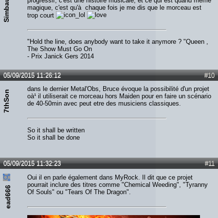
Simbaud
progressif, c'est une histoire musicale, et ce qui est quand même
magique, c'est qu'à chaque fois je me dis que le morceau est
trop court
"Hold the line, does anybody want to take it anymore ? "Queen ,
The Show Must Go On
- Prix Janick Gers 2014
05/09/2015 11:26:12
#10
dans le dernier Metal'Obs, Bruce évoque la possibilité d'un projet
7thSon
oà¹ il utiliserait ce morceau hors Maiden pour en faire un scénario
de 40-50min avec peut etre des musiciens classiques.
So it shall be written
So it shall be done
05/09/2015 11:32:23
#11
Oui il en parle également dans MyRock. Il dit que ce projet
pourrait inclure des titres comme "Chemical Weeding", "Tyranny
ead666
Of Souls" ou "Tears Of The Dragon".