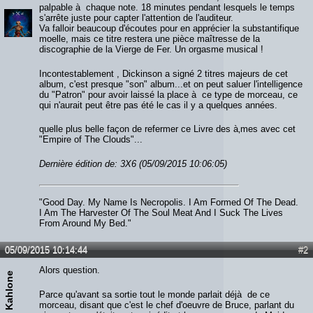
palpable à chaque note. 18 minutes pendant lesquels le temps
s'arrête juste pour capter l'attention de l'auditeur.
Va falloir beaucoup d'écoutes pour en apprécier la substantifique
moelle, mais ce titre restera une pièce maîtresse de la
discographie de la Vierge de Fer. Un orgasme musical !
Incontestablement , Dickinson a signé 2 titres majeurs de cet
album, c'est presque "son" album...et on peut saluer l'intelligence
du "Patron" pour avoir laissé la place à ce type de morceau, ce
qui n'aurait peut être pas été le cas il y a quelques années.
quelle plus belle façon de refermer ce Livre des à‚mes avec cet
"Empire of The Clouds"...
Dernière édition de: 3X6 (05/09/2015 10:06:05)
"Good Day. My Name Is Necropolis. I Am Formed Of The Dead.
I Am The Harvester Of The Soul Meat And I Suck The Lives
From Around My Bed."
05/09/2015 10:14:44
#2
Alors question.
Kahlone
Parce qu'avant sa sortie tout le monde parlait déjà de ce
morceau, disant que c'est le chef d'oeuvre de Bruce, parlant du