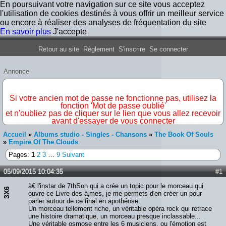
En poursuivant votre navigation sur ce site vous acceptez
l'utilisation de cookies destinés à vous offrir un meilleur service
ou encore à réaliser des analyses de fréquentation du site
En savoir plus
J'accepte
Forum Iron Maiden France
Retour au site
Règlement
S'inscrire
Se connecter
Annonce
IMPORTANT
Si votre ancien mot de passe ne fonctionne pas, utilisez la
fonction 'Mot de passe oublié'
et n'oubliez pas de cliquer sur le lien que vous allez recevoir
avant d'essayer de vous connecter
Accueil
»
Albums studio - Singles - Chansons
»
The Book Of Souls
»
Empire Of The Clouds
Pages:
1
2
3
…
9
Suivant
05/09/2015 10:04:35
#1
à€ l'instar de 7thSon qui a crée un topic pour le morceau qui
3X6
ouvre ce Livre des à‚mes, je me permets d'en créer un pour
parler autour de ce final en apothéose.
Un morceau tellement riche, un véritable opéra rock qui retrace
une histoire dramatique, un morceau presque inclassable...
Une véritable osmose entre les 6 musiciens, ou l'émotion est