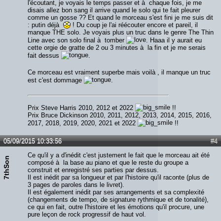
l'écoutant, je voyais le temps passer et à chaque fois, je me
disais allez bon sang il arrive quand le solo qui te fait pleurer
comme un gosse ?? Et quand le morceau s'est fini je me suis dit
: putin déjà
! Du coup je l'ai réécouter encore et pareil, il
manque THE solo. Je voyais plus un truc dans le genre The Thin
Line avec son solo final à tomber
. Haaa il y aurait eu
cette orgie de gratte de 2 ou 3 minutes à la fin et je me serais
fait dessus
.
Ce morceau est vraiment superbe mais voilà , il manque un truc
est c'est dommage
.
Prix Steve Harris 2010, 2012 et 2022
!!
Prix Bruce Dickinson 2010, 2011, 2012, 2013, 2014, 2015, 2016,
2017, 2018, 2019, 2020, 2021 et 2022
!!
05/09/2015 10:33:56
#4
Ce qu'il y a d'inédit c'est justement le fait que le morceau ait été
7thSon
composé à la base au piano et que le reste du groupe a
construit et enregistré ses parties par dessus.
Il est inédit par sa longueur et par l'histoire qu'il raconte (plus de
3 pages de paroles dans le livret).
Il est également inédit par ses arrangements et sa complexité
(changements de tempo, de signature rythmique et de tonalité),
ce qui en fait, outre l'histoire et les émotions qu'il procure, une
pure leçon de rock progressif de haut vol.