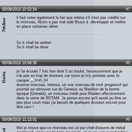
05/09/2015 10:52:54
#7
il faut noter également le fait que même s'il n'est pas crédité sur
7thSon
le morceau, Nicko a pas mal aidé Bruce à développer et mettre
en place certaines idées
So it shall be written
So it shall be done
05/09/2015 10:56:35
#8
je l'ai écouté 7 fois hier dont 5 au boulot, heureusement que je
Osiris
n'ai pas eu trop de réunions car sinon je m'y pointais avec le
casque
énorme morceau, intense, un vrai morceau de rock progressif qui
pourrait se retrouver sur du Genesis ou Marillion de la bonne
époque (Grendel), un morceau inédit pour Maiden effectivement
dans la veine de ROTAM. Je pense encore qu'il aurait pu être un
peu plus court mais j'ai besoin de quelques écoutes encore pour
être sà»r !
05/09/2015 11:12:51
#9
Moi je trouve que ce morceau est un pur chef-d'oeuvre de metal