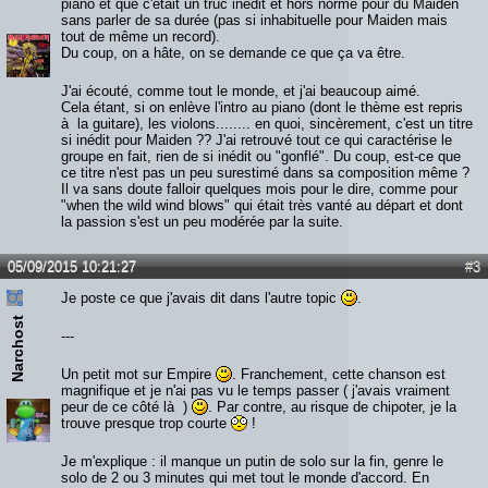
piano et que c'était un truc inédit et hors norme pour du Maiden
sans parler de sa durée (pas si inhabituelle pour Maiden mais
tout de même un record).
Du coup, on a hâte, on se demande ce que ça va être.
J'ai écouté, comme tout le monde, et j'ai beaucoup aimé.
Cela étant, si on enlève l'intro au piano (dont le thème est repris
à la guitare), les violons........ en quoi, sincèrement, c'est un titre
si inédit pour Maiden ?? J'ai retrouvé tout ce qui caractérise le
groupe en fait, rien de si inédit ou "gonflé". Du coup, est-ce que
ce titre n'est pas un peu surestimé dans sa composition même ?
Il va sans doute falloir quelques mois pour le dire, comme pour
"when the wild wind blows" qui était très vanté au départ et dont
la passion s'est un peu modérée par la suite.
05/09/2015 10:21:27
#3
Je poste ce que j'avais dit dans l'autre topic
.
Narchost
---
Un petit mot sur Empire
. Franchement, cette chanson est
magnifique et je n'ai pas vu le temps passer ( j'avais vraiment
peur de ce côté là )
. Par contre, au risque de chipoter, je la
trouve presque trop courte
!
Je m'explique : il manque un putin de solo sur la fin, genre le
solo de 2 ou 3 minutes qui met tout le monde d'accord. En