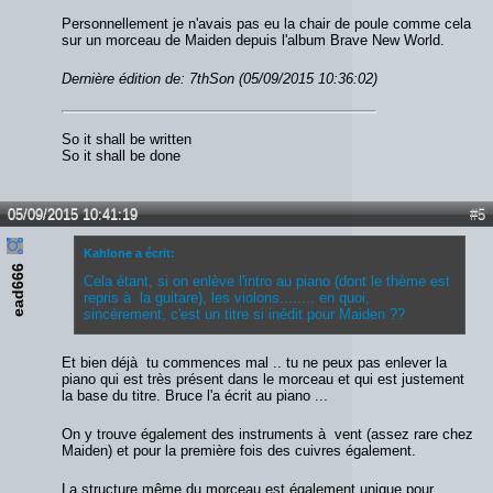
Personnellement je n'avais pas eu la chair de poule comme cela
sur un morceau de Maiden depuis l'album Brave New World.
Dernière édition de: 7thSon (05/09/2015 10:36:02)
So it shall be written
So it shall be done
05/09/2015 10:41:19
#5
Kahlone a écrit:
ead666
Cela étant, si on enlève l'intro au piano (dont le thème est
repris à la guitare), les violons........ en quoi,
sincèrement, c'est un titre si inédit pour Maiden ??
Et bien déjà tu commences mal .. tu ne peux pas enlever la
piano qui est très présent dans le morceau et qui est justement
la base du titre. Bruce l'a écrit au piano ...
On y trouve également des instruments à vent (assez rare chez
Maiden) et pour la première fois des cuivres également.
La structure même du morceau est également unique pour