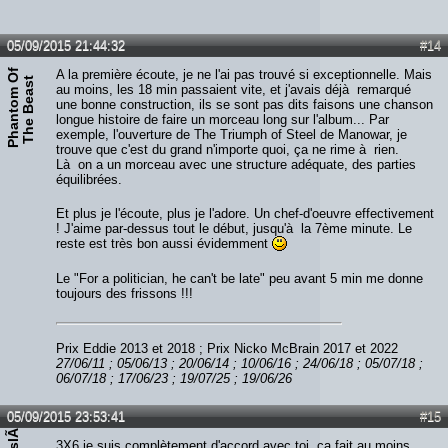
05/09/2015 21:44:32
#14
P
h
a
n
t
o
m
O
f
T
h
e
B
e
a
s
A la première écoute, je ne l'ai pas trouvé si exceptionnelle. Mais
t
au moins, les 18 min passaient vite, et j'avais déjà remarqué
une bonne construction, ils se sont pas dits faisons une chanson
longue histoire de faire un morceau long sur l'album... Par
exemple, l'ouverture de The Triumph of Steel de Manowar, je
trouve que c'est du grand n'importe quoi, ça ne rime à rien.
Là on a un morceau avec une structure adéquate, des parties
équilibrées.
Et plus je l'écoute, plus je l'adore. Un chef-d'oeuvre effectivement
! J'aime par-dessus tout le début, jusqu'à la 7ème minute. Le
reste est très bon aussi évidemment
Le "For a politician, he can't be late" peu avant 5 min me donne
toujours des frissons !!!
Prix Eddie 2013 et 2018 ; Prix Nicko McBrain 2017 et 2022
27/06/11 ; 05/06/13 ; 20/06/14 ; 10/06/16 ; 24/06/18 ; 05/07/18 ;
06/07/18 ; 17/06/23 ; 19/07/25 ; 19/06/26
05/09/2015 23:53:41
#15
3X6 je suis complètement d'accord avec toi, ça fait au moins