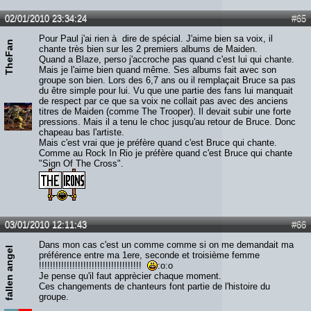
02/01/2010 23:34:24
#65
Pour Paul j'ai rien à dire de spécial. J'aime bien sa voix, il
TheFan
chante très bien sur les 2 premiers albums de Maiden.
Quand a Blaze, perso j'accroche pas quand c'est lui qui chante.
Mais je l'aime bien quand même. Ses albums fait avec son
groupe son bien. Lors des 6,7 ans ou il remplaçait Bruce sa pas
du être simple pour lui. Vu que une partie des fans lui manquait
de respect par ce que sa voix ne collait pas avec des anciens
titres de Maiden (comme The Trooper). Il devait subir une forte
pressions. Mais il a tenu le choc jusqu'au retour de Bruce. Donc
chapeau bas l'artiste.
Mais c'est vrai que je préfère quand c'est Bruce qui chante.
Comme au Rock In Rio je préfère quand c'est Bruce qui chante
"Sign Of The Cross".
03/01/2010 12:11:43
#66
Dans mon cas c'est un comme comme si on me demandait ma
fallen angel
préférence entre ma 1ere, seconde et troisième femme
!!!!!!!!!!!!!!!!!!!!!!!!!!!!!!!!!!!!!
:o:o
Je pense qu'il faut apprècier chaque moment.
Ces changements de chanteurs font partie de l'histoire du
groupe.