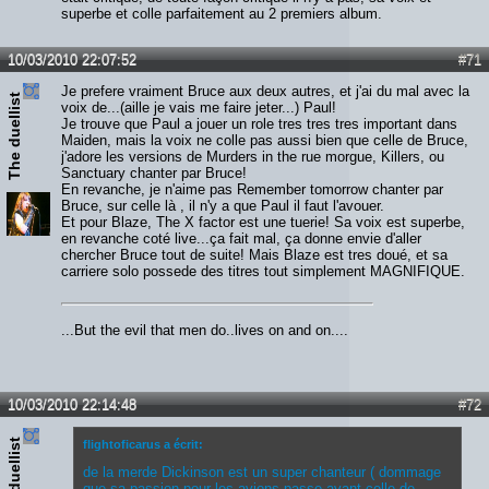
superbe et colle parfaitement au 2 premiers album.
10/03/2010 22:07:52
#71
Je prefere vraiment Bruce aux deux autres, et j'ai du mal avec la
The duellist
voix de...(aille je vais me faire jeter...) Paul!
Je trouve que Paul a jouer un role tres tres tres important dans
Maiden, mais la voix ne colle pas aussi bien que celle de Bruce,
j'adore les versions de Murders in the rue morgue, Killers, ou
Sanctuary chanter par Bruce!
En revanche, je n'aime pas Remember tomorrow chanter par
Bruce, sur celle là , il n'y a que Paul il faut l'avouer.
Et pour Blaze, The X factor est une tuerie! Sa voix est superbe,
en revanche coté live...ça fait mal, ça donne envie d'aller
chercher Bruce tout de suite! Mais Blaze est tres doué, et sa
carriere solo possede des titres tout simplement MAGNIFIQUE.
...But the evil that men do..lives on and on....
10/03/2010 22:14:48
#72
The duellist
flightoficarus a écrit:
de la merde Dickinson est un super chanteur ( dommage
que sa passion pour les avions passe avant celle de