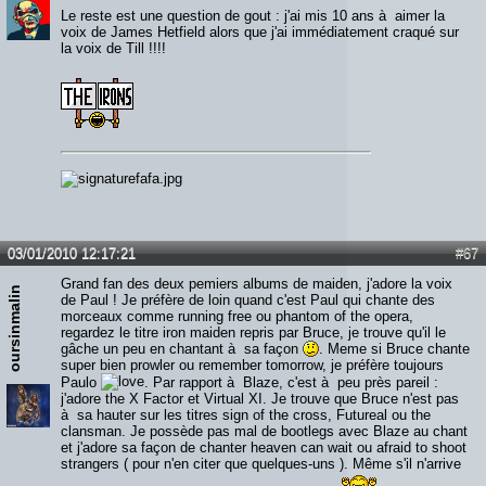
Le reste est une question de gout : j'ai mis 10 ans à aimer la
voix de James Hetfield alors que j'ai immédiatement craqué sur
la voix de Till !!!!
03/01/2010 12:17:21
#67
Grand fan des deux pemiers albums de maiden, j'adore la voix
oursinmalin
de Paul ! Je préfère de loin quand c'est Paul qui chante des
morceaux comme running free ou phantom of the opera,
regardez le titre iron maiden repris par Bruce, je trouve qu'il le
gâche un peu en chantant à sa façon
. Meme si Bruce chante
super bien prowler ou remember tomorrow, je préfère toujours
Paulo
. Par rapport à Blaze, c'est à peu près pareil :
j'adore the X Factor et Virtual XI. Je trouve que Bruce n'est pas
à sa hauter sur les titres sign of the cross, Futureal ou the
clansman. Je possède pas mal de bootlegs avec Blaze au chant
et j'adore sa façon de chanter heaven can wait ou afraid to shoot
strangers ( pour n'en citer que quelques-uns ). Même s'il n'arrive