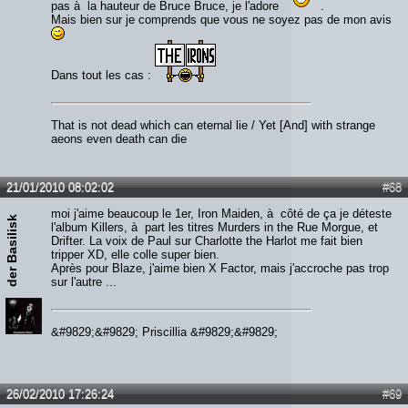
pas à la hauteur de Bruce Bruce, je l'adore
.
Mais bien sur je comprends que vous ne soyez pas de mon avis
Dans tout les cas :
That is not dead which can eternal lie / Yet [And] with strange
aeons even death can die
21/01/2010 08:02:02
#68
moi j'aime beaucoup le 1er, Iron Maiden, à côté de ça je déteste
der Basilisk
l'album Killers, à part les titres Murders in the Rue Morgue, et
Drifter. La voix de Paul sur Charlotte the Harlot me fait bien
tripper XD, elle colle super bien.
Après pour Blaze, j'aime bien X Factor, mais j'accroche pas trop
sur l'autre ...
&#9829;&#9829; Priscillia &#9829;&#9829;
26/02/2010 17:26:24
#69