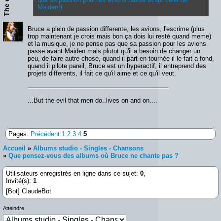
Maiden!)
Bruce a plein de passion differente, les avions, l'escrime (plus
trop maintenant je crois mais bon ça dois lui resté quand meme)
et la musique, je ne pense pas que sa passion pour les avions
passe avant Maiden mais plutot qu'il a besoin de changer un
peu, de faire autre chose, quand il part en tournée il le fait a fond,
quand il pilote pareil, Bruce est un hyperactif, il entreprend des
projets differents, il fait ce qu'il aime et ce qu'il veut.
...But the evil that men do..lives on and on....
Pages:
Précédent
1
2
3
4
5
Accueil
»
Albums studio - Singles - Chansons
»
Que pensez-vous des albums où Bruce ne chante pas ?
Utilisateurs enregistrés en ligne dans ce sujet:
0
,
Invité(s):
1
[Bot] ClaudeBot
Atteindre