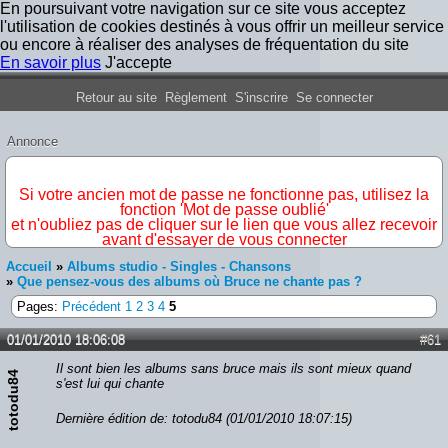
En poursuivant votre navigation sur ce site vous acceptez
l'utilisation de cookies destinés à vous offrir un meilleur service
ou encore à réaliser des analyses de fréquentation du site
En savoir plus
J'accepte
Forum Iron Maiden France
Retour au site
Règlement
S'inscrire
Se connecter
Annonce
IMPORTANT
Si votre ancien mot de passe ne fonctionne pas, utilisez la
fonction 'Mot de passe oublié'
et n'oubliez pas de cliquer sur le lien que vous allez recevoir
avant d'essayer de vous connecter
Accueil
»
Albums studio - Singles - Chansons
»
Que pensez-vous des albums où Bruce ne chante pas ?
Pages:
Précédent
1
2
3
4
5
01/01/2010 18:06:08
#61
Il sont bien les albums sans bruce mais ils sont mieux quand
totodu84
s'est lui qui chante
Dernière édition de: totodu84 (01/01/2010 18:07:15)