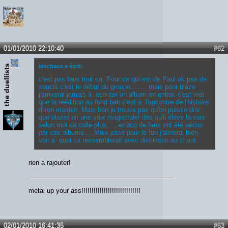
01/01/2010 22:10:40
#62
the duellists
kinchaos a écrit:
c'est pas faux tout ca. Pour ce qui est de Paul ok pas de
soucis c'est le début du groupe........ mais pour blaze
j'arriverai jamais à écouter un album en entier. c'est vrai
que la réédition au fond bah c'est à l'encontre de l'histoire
d'iron maiden. Mais bon je trouve pas qu'on puisse dire
que blazer ait une voix magistrale! dès qu'il éléve la vois
selon moi ca colle plus..... et bcp de fans ont été décus
par ces albums.... Mais juste pour le fun j'aimerai bien
voir à quoi ca ressemblerait avec dickinson au chant
rien a rajouter!
metal up your ass!!!!!!!!!!!!!!!!!!!!!!!!!!!!!
02/01/2010 16:41:35
#63