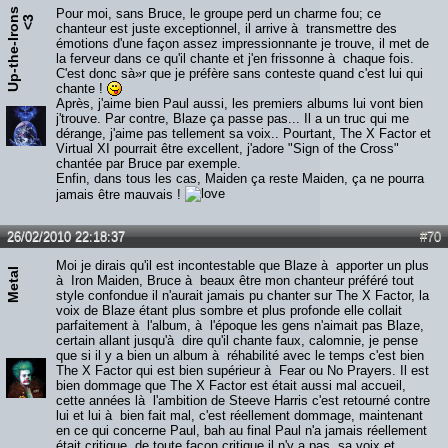
U
p
-
t
h
e
-
I
r
o
s
<
Pour moi, sans Bruce, le groupe perd un charme fou; ce
n
3
chanteur est juste exceptionnel, il arrive à transmettre des
émotions d'une façon assez impressionnante je trouve, il met de
la ferveur dans ce qu'il chante et j'en frissonne à chaque fois.
C'est donc sà»r que je préfère sans conteste quand c'est lui qui
chante !
Après, j'aime bien Paul aussi, les premiers albums lui vont bien
j'trouve. Par contre, Blaze ça passe pas... Il a un truc qui me
dérange, j'aime pas tellement sa voix.. Pourtant, The X Factor et
Virtual XI pourrait être excellent, j'adore "Sign of the Cross"
chantée par Bruce par exemple.
Enfin, dans tous les cas, Maiden ça reste Maiden, ça ne pourra
jamais être mauvais !
26/02/2010 22:18:37
#70
Moi je dirais qu'il est incontestable que Blaze à apporter un plus
Metal
à Iron Maiden, Bruce à beaux être mon chanteur préféré tout
style confondue il n'aurait jamais pu chanter sur The X Factor, la
voix de Blaze étant plus sombre et plus profonde elle collait
parfaitement à l'album, à l'époque les gens n'aimait pas Blaze,
certain allant jusqu'à dire qu'il chante faux, calomnie, je pense
que si il y a bien un album à réhabilité avec le temps c'est bien
The X Factor qui est bien supérieur à Fear ou No Prayers. Il est
bien dommage que The X Factor est était aussi mal accueil,
cette années là l'ambition de Steeve Harris c'est retourné contre
lui et lui à bien fait mal, c'est réellement dommage, maintenant
en ce qui concerne Paul, bah au final Paul n'a jamais réellement
était critique, de toute façon critique il n'y a pas, sa voix et