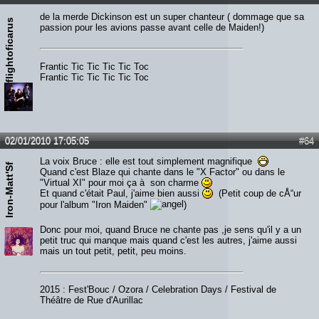
de la merde Dickinson est un super chanteur ( dommage que sa
flightoficarus
passion pour les avions passe avant celle de Maiden!)
Frantic Tic Tic Tic Tic Toc
Frantic Tic Tic Tic Tic Toc
02/01/2010 17:05:05
#64
La voix Bruce : elle est tout simplement magnifique
Iron-Matt'Sf
Quand c'est Blaze qui chante dans le "X Factor" ou dans le
"Virtual XI" pour moi ça à son charme
Et quand c'était Paul, j'aime bien aussi
(Petit coup de cÅ“ur
pour l'album "Iron Maiden"
)
Donc pour moi, quand Bruce ne chante pas ,je sens qu'il y a un
petit truc qui manque mais quand c'est les autres, j'aime aussi
mais un tout petit, petit, peu moins.
2015 : Fest'Bouc / Ozora / Celebration Days / Festival de
Théâtre de Rue d'Aurillac