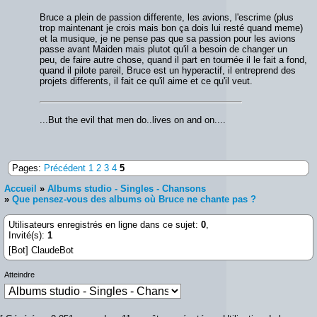
Bruce a plein de passion differente, les avions, l'escrime (plus
trop maintenant je crois mais bon ça dois lui resté quand meme)
et la musique, je ne pense pas que sa passion pour les avions
passe avant Maiden mais plutot qu'il a besoin de changer un
peu, de faire autre chose, quand il part en tournée il le fait a fond,
quand il pilote pareil, Bruce est un hyperactif, il entreprend des
projets differents, il fait ce qu'il aime et ce qu'il veut.
...But the evil that men do..lives on and on....
Pages:
Précédent
1
2
3
4
5
Accueil
»
Albums studio - Singles - Chansons
»
Que pensez-vous des albums où Bruce ne chante pas ?
Utilisateurs enregistrés en ligne dans ce sujet:
0
,
Invité(s):
1
[Bot] ClaudeBot
Atteindre