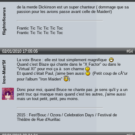
de la merde Dickinson est un super chanteur ( dommage que sa
flightoficarus
passion pour les avions passe avant celle de Maiden!)
Frantic Tic Tic Tic Tic Toc
Frantic Tic Tic Tic Tic Toc
02/01/2010 17:05:05
#64
La voix Bruce : elle est tout simplement magnifique
Iron-Matt'Sf
Quand c'est Blaze qui chante dans le "X Factor" ou dans le
"Virtual XI" pour moi ça à son charme
Et quand c'était Paul, j'aime bien aussi
(Petit coup de cÅ“ur
pour l'album "Iron Maiden"
)
Donc pour moi, quand Bruce ne chante pas ,je sens qu'il y a un
petit truc qui manque mais quand c'est les autres, j'aime aussi
mais un tout petit, petit, peu moins.
2015 : Fest'Bouc / Ozora / Celebration Days / Festival de
Théâtre de Rue d'Aurillac