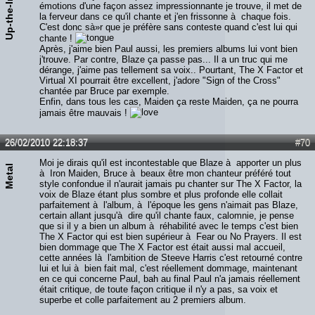
U
p
-
t
h
e
-
I
r
o
s
<
émotions d'une façon assez impressionnante je trouve, il met de
la ferveur dans ce qu'il chante et j'en frissonne à chaque fois.
C'est donc sà»r que je préfère sans conteste quand c'est lui qui
chante !
Après, j'aime bien Paul aussi, les premiers albums lui vont bien
j'trouve. Par contre, Blaze ça passe pas... Il a un truc qui me
dérange, j'aime pas tellement sa voix.. Pourtant, The X Factor et
Virtual XI pourrait être excellent, j'adore "Sign of the Cross"
chantée par Bruce par exemple.
Enfin, dans tous les cas, Maiden ça reste Maiden, ça ne pourra
jamais être mauvais !
26/02/2010 22:18:37
#70
Moi je dirais qu'il est incontestable que Blaze à apporter un plus
Metal
à Iron Maiden, Bruce à beaux être mon chanteur préféré tout
style confondue il n'aurait jamais pu chanter sur The X Factor, la
voix de Blaze étant plus sombre et plus profonde elle collait
parfaitement à l'album, à l'époque les gens n'aimait pas Blaze,
certain allant jusqu'à dire qu'il chante faux, calomnie, je pense
que si il y a bien un album à réhabilité avec le temps c'est bien
The X Factor qui est bien supérieur à Fear ou No Prayers. Il est
bien dommage que The X Factor est était aussi mal accueil,
cette années là l'ambition de Steeve Harris c'est retourné contre
lui et lui à bien fait mal, c'est réellement dommage, maintenant
en ce qui concerne Paul, bah au final Paul n'a jamais réellement
était critique, de toute façon critique il n'y a pas, sa voix et
superbe et colle parfaitement au 2 premiers album.