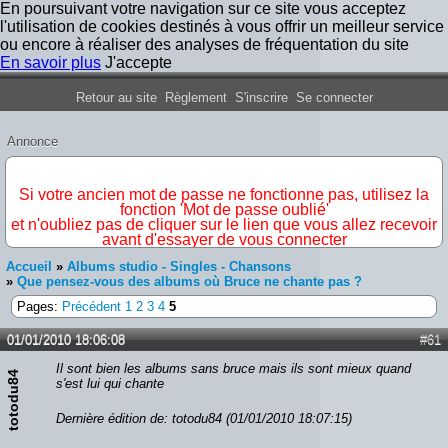
En poursuivant votre navigation sur ce site vous acceptez
l'utilisation de cookies destinés à vous offrir un meilleur service
ou encore à réaliser des analyses de fréquentation du site
En savoir plus
J'accepte
Forum Iron Maiden France
Retour au site
Règlement
S'inscrire
Se connecter
Annonce
IMPORTANT
Si votre ancien mot de passe ne fonctionne pas, utilisez la
fonction 'Mot de passe oublié'
et n'oubliez pas de cliquer sur le lien que vous allez recevoir
avant d'essayer de vous connecter
Accueil
»
Albums studio - Singles - Chansons
»
Que pensez-vous des albums où Bruce ne chante pas ?
Pages:
Précédent
1
2
3
4
5
01/01/2010 18:06:08
#61
Il sont bien les albums sans bruce mais ils sont mieux quand
totodu84
s'est lui qui chante
Dernière édition de: totodu84 (01/01/2010 18:07:15)