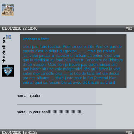
01/01/2010 22:10:40
#62
the duellists
kinchaos a écrit:
c'est pas faux tout ca. Pour ce qui est de Paul ok pas de
soucis c'est le début du groupe........ mais pour blaze
j'arriverai jamais à écouter un album en entier. c'est vrai
que la réédition au fond bah c'est à l'encontre de l'histoire
d'iron maiden. Mais bon je trouve pas qu'on puisse dire
que blazer ait une voix magistrale! dès qu'il éléve la vois
selon moi ca colle plus..... et bcp de fans ont été décus
par ces albums.... Mais juste pour le fun j'aimerai bien
voir à quoi ca ressemblerait avec dickinson au chant
rien a rajouter!
metal up your ass!!!!!!!!!!!!!!!!!!!!!!!!!!!!!
02/01/2010 16:41:35
#63