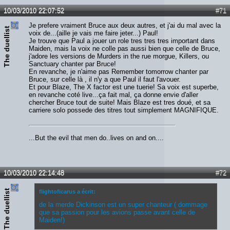
10/03/2010 22:07:52
#71
Je prefere vraiment Bruce aux deux autres, et j'ai du mal avec la
The duellist
voix de...(aille je vais me faire jeter...) Paul!
Je trouve que Paul a jouer un role tres tres tres important dans
Maiden, mais la voix ne colle pas aussi bien que celle de Bruce,
j'adore les versions de Murders in the rue morgue, Killers, ou
Sanctuary chanter par Bruce!
En revanche, je n'aime pas Remember tomorrow chanter par
Bruce, sur celle là , il n'y a que Paul il faut l'avouer.
Et pour Blaze, The X factor est une tuerie! Sa voix est superbe,
en revanche coté live...ça fait mal, ça donne envie d'aller
chercher Bruce tout de suite! Mais Blaze est tres doué, et sa
carriere solo possede des titres tout simplement MAGNIFIQUE.
...But the evil that men do..lives on and on....
10/03/2010 22:14:48
#72
The duellist
flightoficarus a écrit:
de la merde Dickinson est un super chanteur ( dommage
que sa passion pour les avions passe avant celle de
Maiden!)