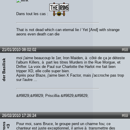
Dans tout les cas :
That is not dead which can eternal lie / Yet [And] with strange
aeons even death can die
21/01/2010 08:02:02
#68
moi j'aime beaucoup le 1er, Iron Maiden, à côté de ça je déteste
der Basilisk
l'album Killers, à part les titres Murders in the Rue Morgue, et
Drifter. La voix de Paul sur Charlotte the Harlot me fait bien
tripper XD, elle colle super bien.
Après pour Blaze, j'aime bien X Factor, mais j'accroche pas trop
sur l'autre ...
&#9829;&#9829; Priscillia &#9829;&#9829;
26/02/2010 17:26:24
#69
Pour moi, sans Bruce, le groupe perd un charme fou; ce
n
3
chanteur est juste exceptionnel, il arrive à transmettre des