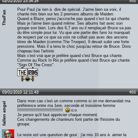
02/01/2010 23:34:24
#65
Pour Paul j'ai rien à dire de spécial. J'aime bien sa voix, il
TheFan
chante très bien sur les 2 premiers albums de Maiden.
Quand a Blaze, perso j'accroche pas quand c'est lui qui chante.
Mais je l'aime bien quand même. Ses albums fait avec son
groupe son bien. Lors des 6,7 ans ou il remplaçait Bruce sa pas
du être simple pour lui. Vu que une partie des fans lui manquait
de respect par ce que sa voix ne collait pas avec des anciens
titres de Maiden (comme The Trooper). Il devait subir une forte
pressions. Mais il a tenu le choc jusqu'au retour de Bruce. Donc
chapeau bas l'artiste.
Mais c'est vrai que je préfère quand c'est Bruce qui chante.
Comme au Rock In Rio je préfère quand c'est Bruce qui chante
"Sign Of The Cross".
03/01/2010 12:11:43
#66
Dans mon cas c'est un comme comme si on me demandait ma
fallen angel
préférence entre ma 1ere, seconde et troisième femme
!!!!!!!!!!!!!!!!!!!!!!!!!!!!!!!!!!!!!
:o:o
Je pense qu'il faut apprècier chaque moment.
Ces changements de chanteurs font partie de l'histoire du
groupe.
Le reste est une question de gout : j'ai mis 10 ans à aimer la