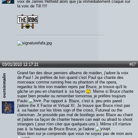
voix de James Hetfield alors que j'ai immédiatement craqué sur
la voix de Till !!!!
03/01/2010 12:17:21
#67
Grand fan des deux pemiers albums de maiden, j'adore la voix
oursinmalin
de Paul ! Je préfère de loin quand c'est Paul qui chante des
morceaux comme running free ou phantom of the opera,
regardez le titre iron maiden repris par Bruce, je trouve qu'il le
gâche un peu en chantant à sa façon
. Meme si Bruce chante
super bien prowler ou remember tomorrow, je préfère toujours
Paulo
. Par rapport à Blaze, c'est à peu près pareil :
j'adore the X Factor et Virtual XI. Je trouve que Bruce n'est pas
à sa hauter sur les titres sign of the cross, Futureal ou the
clansman. Je possède pas mal de bootlegs avec Blaze au chant
et j'adore sa façon de chanter heaven can wait ou afraid to shoot
strangers ( pour n'en citer que quelques-uns ). Même s'il n'arrive
pas à la hauteur de Bruce Bruce, je l'adore
.
Mais bien sur je comprends que vous ne soyez pas de mon avis