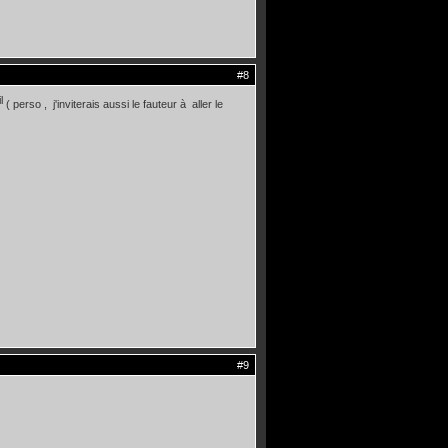
#8
( perso , j'inviterais aussi le fauteur à aller le
#9