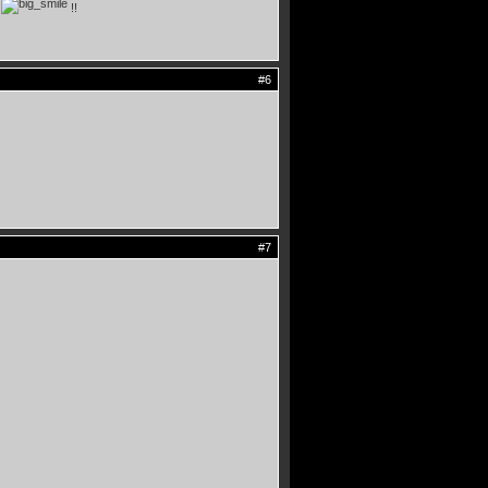
2
!!
#6
#7