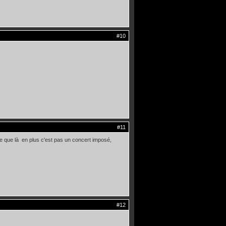
#10
#11
e que là en plus c'est pas un concert imposé,
#12