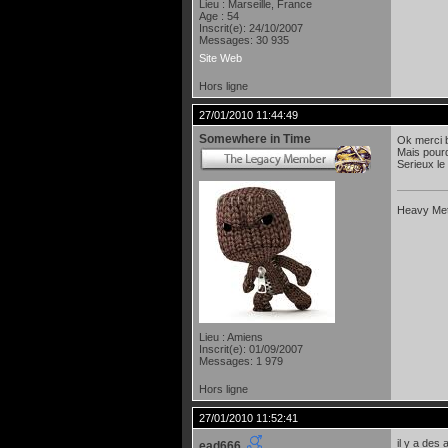
Lieu : Marseille, France
Age : 54
Inscrit(e): 24/10/2007
Messages: 30 935
Site Web
Hors ligne
27/01/2010 11:44:49
Somewhere in Time
Ok merci 
Mais pourq
Serieux le
Heavy Meta
Lieu : Amiens
Inscrit(e): 01/09/2007
Messages: 1 979
Hors ligne
27/01/2010 11:52:41
il y a des
ead666