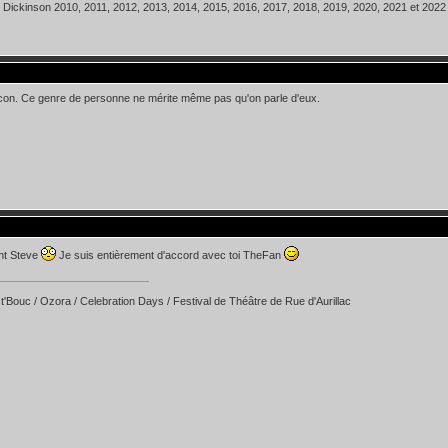
 Dickinson 2010, 2011, 2012, 2013, 2014, 2015, 2016, 2017, 2018, 2019, 2020, 2021 et 202
l con. Ce genre de personne ne mérite même pas qu'on parle d'eux.
nt Steve
Je suis entièrement d'accord avec toi TheFan
t'Bouc / Ozora / Celebration Days / Festival de Théâtre de Rue d'Aurillac