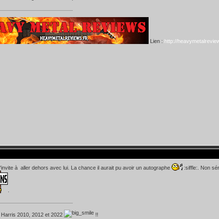
Lien :
http://heavymetalreview
'invite à aller dehors avec lui. La chance il aurait pu avoir un autographe
:siffle:. Non s
.
 Harris 2010, 2012 et 2022
!!