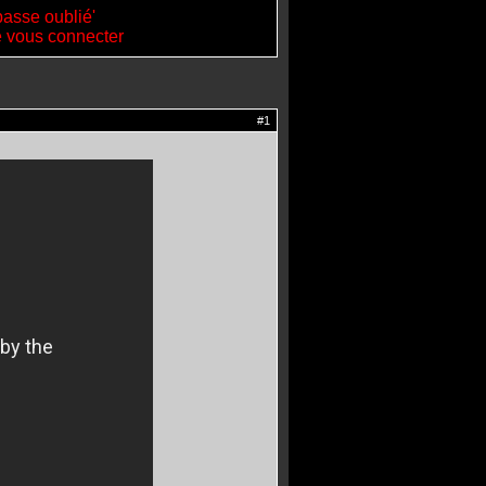
passe oublié'
de vous connecter
#1