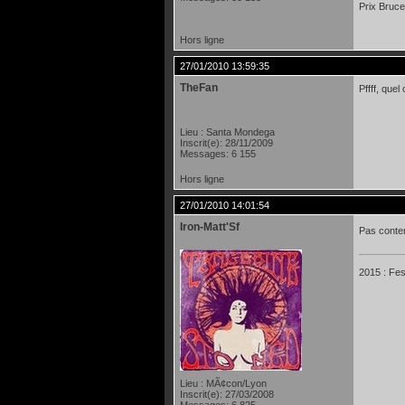
Prix Bruce
Hors ligne
27/01/2010 13:59:35
TheFan
Pffff, que
Lieu : Santa Mondega
Inscrit(e): 28/11/2009
Messages: 6 155
Hors ligne
27/01/2010 14:01:54
Iron-Matt'Sf
Pas conte
2015 : Fes
Lieu : MÃ¢con/Lyon
Inscrit(e): 27/03/2008
Messages: 6 825