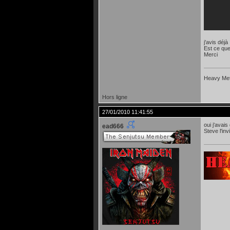
j'avis déj
Est ce que
Merci
Heavy Meta
Hors ligne
27/01/2010 11:41:55
oui j'avais
ead666
Steve l'in