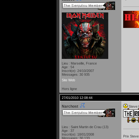
Lieu : Marseille, France
Age : 54
Inscrit(e): 24/10/2007
Messages: 30 935
Site Web
Hors ligne
27/01/2010 12:08:44
Narchost
Steve l
Lieu : Saint Martin de Crau (13)
Age : 37
Inscrit(e): 18/01/2008
Prix Steve
Messages: 30 133