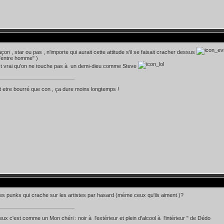
çon , star ou pas , n'importe qui aurait cette attitude s'il se faisait cracher dessus
"entre homme" )
est vrai qu'on ne touche pas à un demi-dieu comme Steve
 etre bourré que con , ça dure moins longtemps !
les punks qui crache sur les artistes par hasard (méme ceux qu'ils aiment )?
eux c'est comme un Mon chéri : noir à l'extérieur et plein d'alcool à l'intérieur " de Dédo