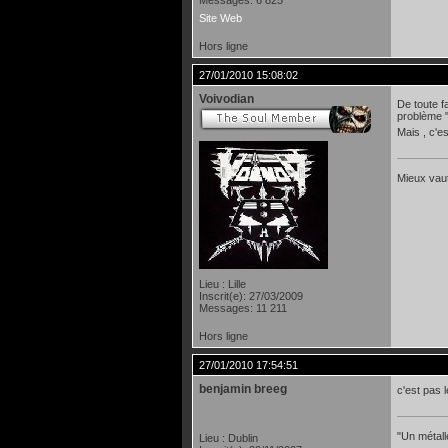
Site Web
Hors ligne
27/01/2010 15:08:02
Voivodian
De toute fa
problème 
Mais , c'
Mieux vaut
Lieu : Lille
Inscrit(e): 27/03/2009
Messages: 11 211
Hors ligne
27/01/2010 17:54:51
benjamin breeg
c'est pas 
"Un métall
Lieu : Dublin