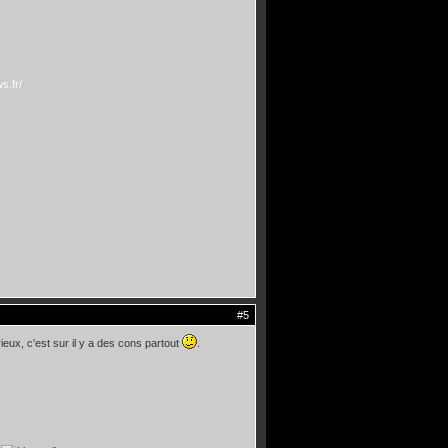
s.fr/
#5
érieux, c'est sur il y a des cons partout
.