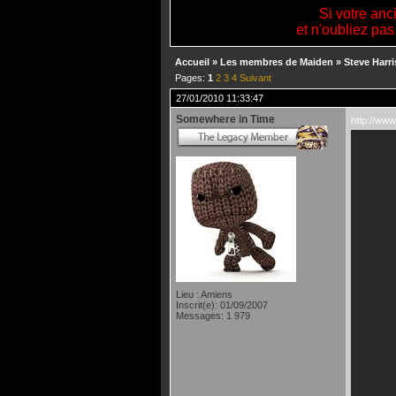
Si votre anc
et n'oubliez pas
Accueil
»
Les membres de Maiden
»
Steve Harri
Pages:
1
2
3
4
Suivant
27/01/2010 11:33:47
Somewhere in Time
http://ww
Lieu : Amiens
Inscrit(e): 01/09/2007
Messages: 1 979