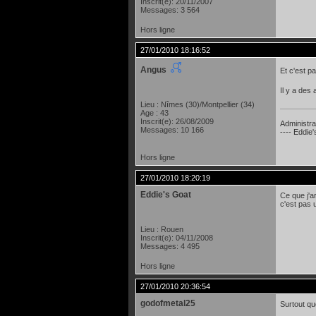
Inscrit(e): 20/11/2007
Messages: 3 564
Hors ligne
27/01/2010 18:16:52
Angus
Et c'est p
Il y a des 
Lieu : Nîmes (30)/Montpellier (34)
Age : 43
Inscrit(e): 26/08/2009
Administra
Messages: 10 166
---- Eddie
Hors ligne
27/01/2010 18:20:19
Eddie's Goat
Ce que j'a
c'est pas u
Lieu : Rouen
Inscrit(e): 04/11/2008
Messages: 4 495
Hors ligne
27/01/2010 20:36:54
godofmetal25
Surtout qu