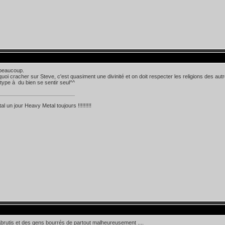
beaucoup.
uoi cracher sur Steve, c'est quasiment une divinité et on doit respecter les religions des aut
 type à du bien se sentir seul^^
l un jour Heavy Metal toujours !!!!!!!!!
 abrutis et des gens bourrés de partout malheureusement ....