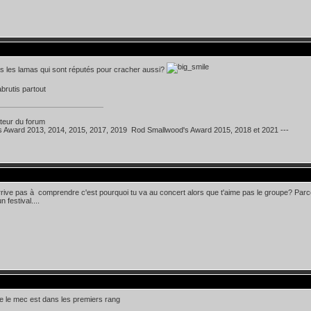
as les lamas qui sont réputés pour cracher aussi?
abrutis partout
teur du forum
's Award 2013, 2014, 2015, 2017, 2019 Rod Smallwood's Award 2015, 2018 et 2021 ---
rrive pas à comprendre c'est pourquoi tu va au concert alors que t'aime pas le groupe? Parc
n festival....
e le mec est dans les premiers rang