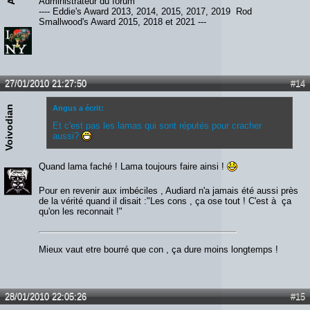
Administrateur du forum
---- Eddie's Award 2013, 2014, 2015, 2017, 2019 Rod
Smallwood's Award 2015, 2018 et 2021 ---
27/01/2010 21:27:50
#14
Voivodian
Angus a écrit:
Et c'est pas les lamas qui sont réputés pour cracher
aussi?
Quand lama faché ! Lama toujours faire ainsi !
Pour en revenir aux imbéciles , Audiard n'a jamais été aussi près
de la vérité quand il disait :"Les cons , ça ose tout ! C'est à ça
qu'on les reconnait !"
Mieux vaut etre bourré que con , ça dure moins longtemps !
28/01/2010 22:05:26
#15