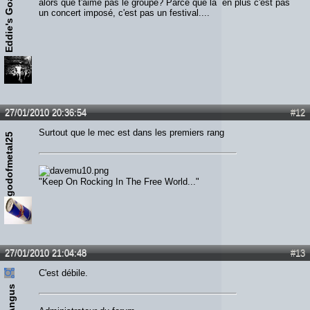
Eddie's Goat
alors que t'aime pas le groupe? Parce que là en plus c'est pas
un concert imposé, c'est pas un festival....
27/01/2010 20:36:54
#12
Surtout que le mec est dans les premiers rang
godofmetal25
"Keep On Rocking In The Free World..."
27/01/2010 21:04:48
#13
C'est débile.
Angus