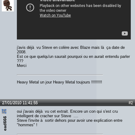
j'avis déjà vu Steve en colère avec Blaze mais là ça date de
2008.
Est ce que quelqu'un saurait pourquoi ou en aurait entendu parler
???
Merci
Heavy Metal un jour Heavy Metal toujours !!!!!!!!!
27/01/2010 11:41:55
#2
oui j'avais déjà vu cet extrait. Encore un con qui s'est cru
intelligent de cracher sur Steve ....
ead666
Steve l'invite à sortir dehors pour avoir une explication entre
"hommes" !