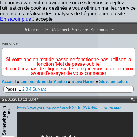
En poursuivant votre navigation sur ce site vous acceptez
l'utilisation de cookies destinés à vous offrir un meilleur service
ou encore à réaliser des analyses de fréquentation du site
En savoir plus
J'accepte
Forum Iron Maiden France
Retour au site
Règlement
S'inscrire
Se connecter
Annonce
IMPORTANT
Si votre ancien mot de passe ne fonctionne pas, utilisez la
fonction 'Mot de passe oublié'
et n'oubliez pas de cliquer sur le lien que vous allez recevoir
avant d'essayer de vous connecter
Accueil
»
Les membres de Maiden
»
Steve Harris
»
Steve en colère
Pages:
1
2
3
4
Suivant
27/01/2010 11:33:47
#1
S
o
m
e
w
h
e
r
e
n
T
i
m
http://www.youtube.com/watch?v=K_2YAN9v … re=related
i
e