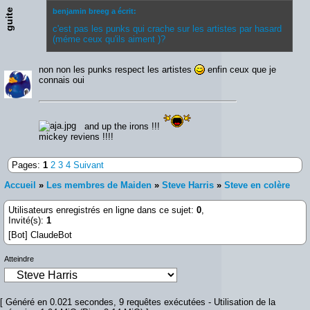
guite
benjamin breeg a écrit:
c'est pas les punks qui crache sur les artistes par hasard
(méme ceux qu'ils aiment )?
non non les punks respect les artistes
enfin ceux que je
connais oui
and up the irons !!!
mickey reviens !!!!
Pages:
1
2
3
4
Suivant
Accueil
»
Les membres de Maiden
»
Steve Harris
»
Steve en colère
Utilisateurs enregistrés en ligne dans ce sujet:
0
,
Invité(s):
1
[Bot] ClaudeBot
Atteindre
[ Généré en 0.021 secondes, 9 requêtes exécutées - Utilisation de la