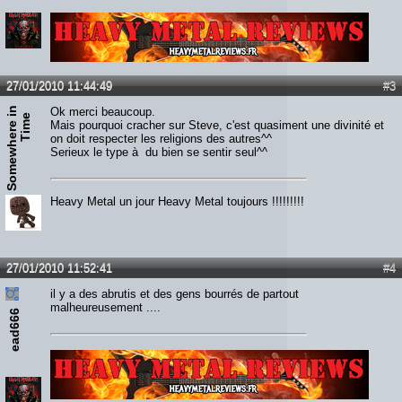
Lien :
http://heavymetalreviews.fr/
27/01/2010 11:44:49
#3
S
o
m
e
w
h
e
r
e
n
T
i
m
Ok merci beaucoup.
i
e
Mais pourquoi cracher sur Steve, c'est quasiment une divinité et
on doit respecter les religions des autres^^
Serieux le type à du bien se sentir seul^^
Heavy Metal un jour Heavy Metal toujours !!!!!!!!!
27/01/2010 11:52:41
#4
il y a des abrutis et des gens bourrés de partout
malheureusement ....
ead666