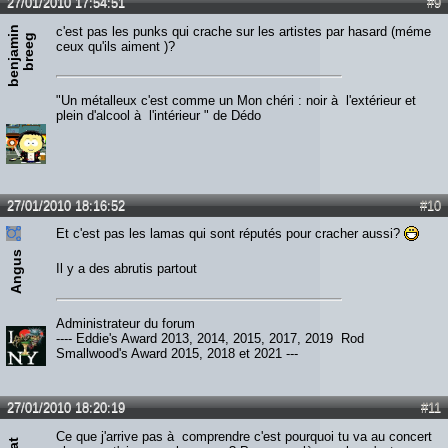
27/01/2010 17:54:51
#9
b
e
n
j
a
m
n
b
r
e
e
c'est pas les punks qui crache sur les artistes par hasard (méme
i
g
ceux qu'ils aiment )?
"Un métalleux c'est comme un Mon chéri : noir à l'extérieur et
plein d'alcool à l'intérieur " de Dédo
27/01/2010 18:16:52
#10
Et c'est pas les lamas qui sont réputés pour cracher aussi?
Angus
Il y a des abrutis partout
Administrateur du forum
---- Eddie's Award 2013, 2014, 2015, 2017, 2019 Rod
Smallwood's Award 2015, 2018 et 2021 ---
27/01/2010 18:20:19
#11
Ce que j'arrive pas à comprendre c'est pourquoi tu va au concert