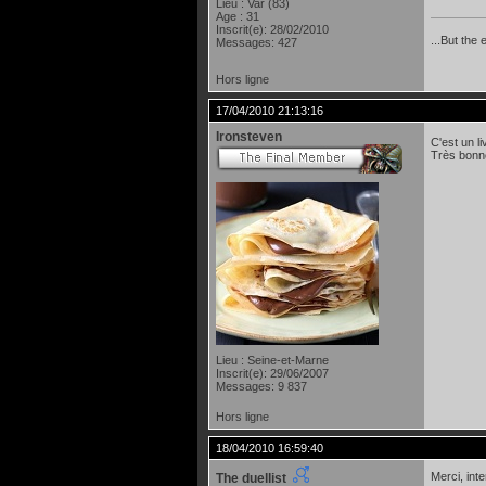
Lieu : Var (83)
Age : 31
Inscrit(e): 28/02/2010
...But the 
Messages: 427
Hors ligne
17/04/2010 21:13:16
Ironsteven
C'est un l
Très bonne
Lieu : Seine-et-Marne
Inscrit(e): 29/06/2007
Messages: 9 837
Hors ligne
18/04/2010 16:59:40
Merci, inte
The duellist