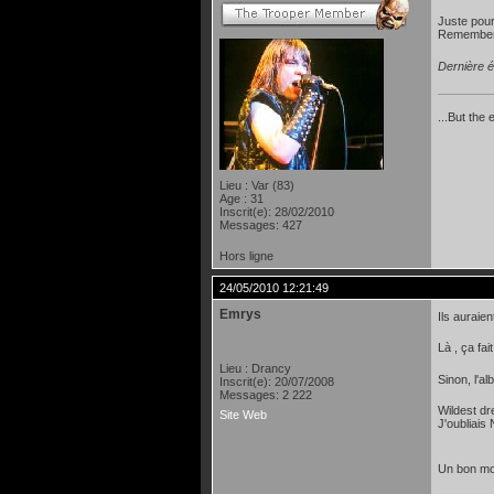
Juste pour
Remember t
Dernière é
...But the 
Lieu : Var (83)
Age : 31
Inscrit(e): 28/02/2010
Messages: 427
Hors ligne
24/05/2010 12:21:49
Emrys
Ils auraien
Là , ça fa
Lieu : Drancy
Sinon, l'al
Inscrit(e): 20/07/2008
Messages: 2 222
Wildest dr
Site Web
J'oubliais
Un bon mo