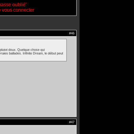
passe oublié'
de vous connecter
#46
 plutot doux. Quelque chose qui
es ballades. Infinite Dream, le début peut
#47