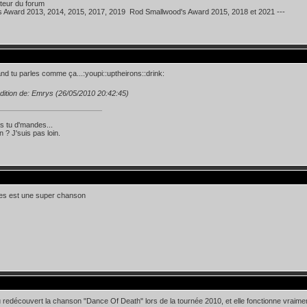
teur du forum
's Award 2013, 2014, 2015, 2017, 2019 Rod Smallwood's Award 2015, 2018 et 2021 ---
nd tu parles comme ça...:youpi::uptheirons::drink:
dition de: Emrys (26/05/2010 20:42:45)
s tu d'mandes...
 ? J'suis pas loin.
ies est une super chanson
u redécouvert la chanson "Dance Of Death" lors de la tournée 2010, et elle fonctionne vraiment