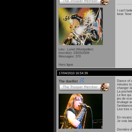
I can't be
beat. Now 
Lieu : Lunel (Montpellier)
Inscrit(e): 23/03/2009
Messages: 370
Hors ligne
17/04/2010 16:54:39
Dance of d
The duellist
minutes to
changer d
La pochett
Le live qu
jeu de sce
bruitage a
l'ambianc
Live tres r
En revanch
Je vois bi
Dernière é