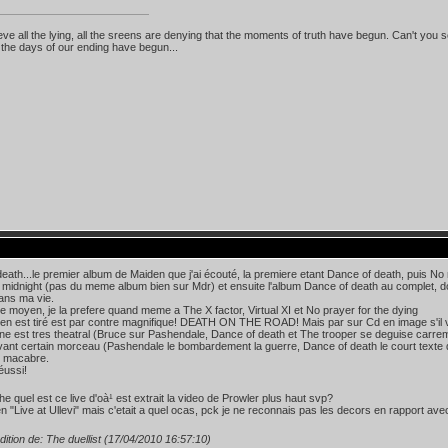
lieve all the lying, all the sreens are denying that the moments of truth have begun. Can't you s
the days of our ending have begun...
eath...le premier album de Maiden que j'ai écouté, la premiere etant Dance of death, puis No
 midnight (pas du meme album bien sur Mdr) et ensuite l'album Dance of death au complet, don
ans ma vie.
e moyen, je la prefere quand meme a The X factor, Virtual XI et No prayer for the dying
i en est tiré est par contre magnifique! DEATH ON THE ROAD! Mais par sur Cd en image s'il v
ne est tres theatral (Bruce sur Pashendale, Dance of death et The trooper se deguise carre
vant certain morceau (Pashendale le bombardement la guerre, Dance of death le court texte 
e macabre.
éussi!
e quel est ce live d'oà¹ est extrait la video de Prowler plus haut svp?
en "Live at Ullevi" mais c'etait a quel ocas, pck je ne reconnais pas les decors en rapport ave
dition de: The duellist (17/04/2010 16:57:10)