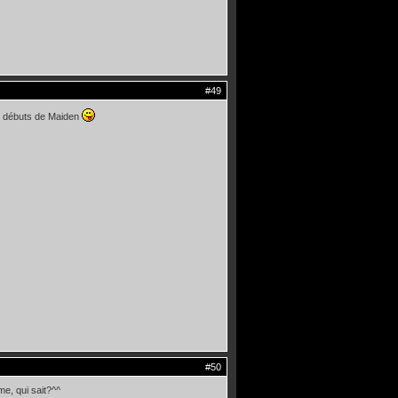
#49
des débuts de Maiden
#50
me, qui sait?^^