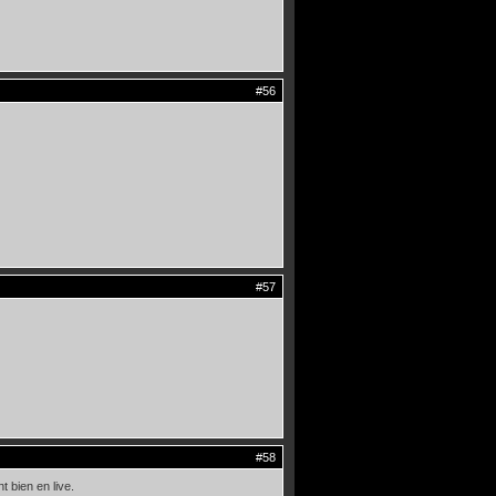
#56
#57
#58
 bien en live.