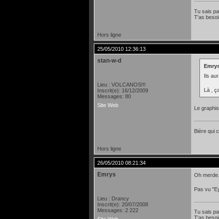
Tu sais pa
T'as besoin
Hors ligne
25/05/2010 12:36:13
stan-w-d
Emrys
Ils au
Lieu : VOLCANOS!!!
Là , ç
Inscrit(e): 16/12/2009
Messages: 80
Site Web
Le graphis
Bière qui
Hors ligne
26/05/2010 08:21:34
Emrys
Oh merde.
Pas vu "Ey
Lieu : Drancy
Inscrit(e): 20/07/2008
Messages: 2 222
Tu sais pa
T'as besoin