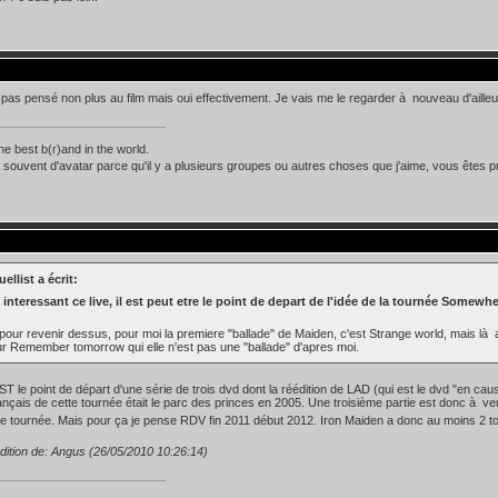
 pas pensé non plus au film mais oui effectivement. Je vais me le regarder à nouveau d'ailleu
he best b(r)and in the world.
souvent d'avatar parce qu'il y a plusieurs groupes ou autres choses que j'aime, vous êtes
ellist a écrit:
 interessant ce live, il est peut etre le point de depart de l'idée de la tournée Somewh
pour revenir dessus, pour moi la premiere "ballade" de Maiden, c'est Strange world, mais là
r Remember tomorrow qui elle n'est pas une "ballade" d'apres moi.
EST le point de départ d'une série de trois dvd dont la réédition de LAD (qui est le dvd "en ca
ançais de cette tournée était le parc des princes en 2005. Une troisième partie est donc à ve
ne tournée. Mais pour ça je pense RDV fin 2011 début 2012. Iron Maiden a donc au moins 2 t
dition de: Angus (26/05/2010 10:26:14)