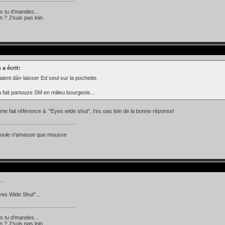
s tu d'mandes...
 ? J'suis pas loin.
 a écrit:
raient dà» laisser Ed seul sur la pochette.
a fait partouze SM en milieu bourgeois...
me fait référence à "Eyes wide shut", t'es oas loin de la bonne réponse!
 coule n'amasse que mousse
..
es Wide Shut"...
s tu d'mandes...
 ? J'suis pas loin.