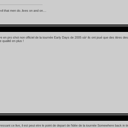
evil that men do..lives on and on....
ive en pro shot non officiel de la tournée Early Days de 2005 oà¹ ils ont joué que des titres 
 qualité en plus !
ressant ce live, il est peut etre le point de depart de l'idée de la tournée Somewhere back in ti