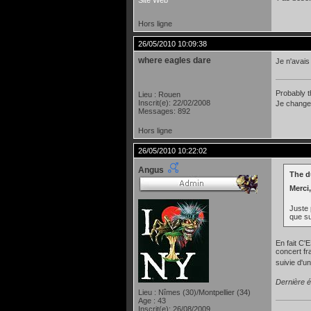
Site Web
Hors ligne
26/05/2010 10:09:38
where eagles dare
Je n'avais
Probably t
Lieu : Rouen
Inscrit(e): 22/02/2008
Je change 
Messages: 892
Hors ligne
26/05/2010 10:22:02
Angus
The du
Merci,
Juste 
que su
En fait C'
concert fr
suivie d'u
Dernière é
Lieu : Nîmes (30)/Montpellier (34)
Age : 43
Inscrit(e): 26/08/2009