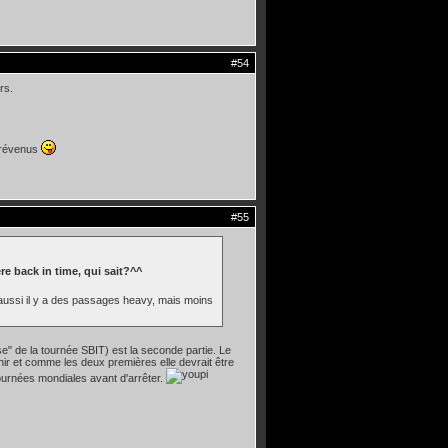
#54
rs.
 prévenus
#55
ere back in time, qui sait?^^
 aussi il y a des passages heavy, mais moins
use" de la tournée SBIT) est la seconde partie. Le
nir et comme les deux premières elle devrait être
ournées mondiales avant d'arrêter.