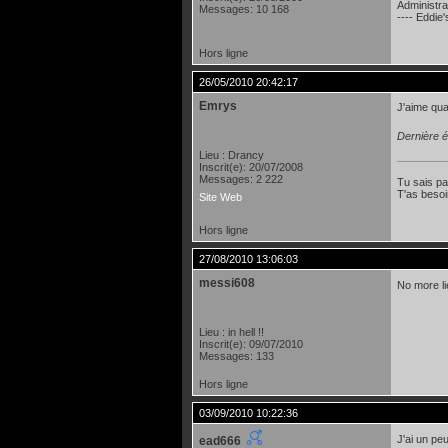
Administra
Messages: 10 168
---- Eddie
Hors ligne
26/05/2010 20:42:17
Emrys
J'aime qua
Dernière é
Lieu : Drancy
Inscrit(e): 20/07/2008
Messages: 2 222
Tu sais pa
T'as besoin
Site Web
Hors ligne
27/08/2010 13:06:03
messi608
No more l
Lieu : in hell !!
Inscrit(e): 09/07/2010
Messages: 133
Hors ligne
03/09/2010 10:22:36
J'ai un pe
ead666