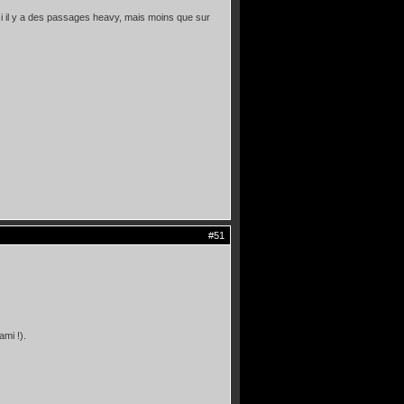
si il y a des passages heavy, mais moins que sur
#51
mi !).