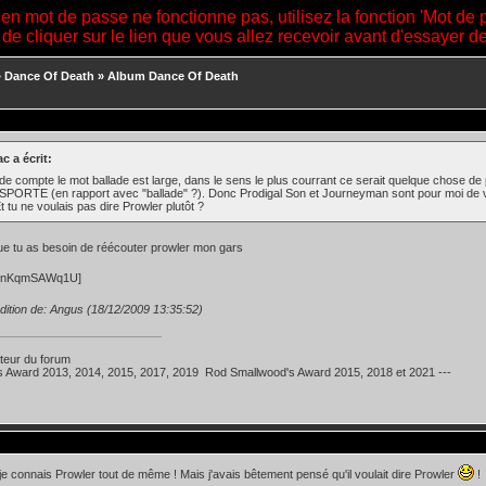
ien mot de passe ne fonctionne pas, utilisez la fonction 'Mot de 
 de cliquer sur le lien que vous allez recevoir avant d'essayer 
»
Dance Of Death
»
Album Dance Of Death
c a écrit:
 de compte le mot ballade est large, dans le sens le plus courrant ce serait quelque chose de
ORTE (en rapport avec "ballade" ?). Donc Prodigal Son et Journeyman sont pour moi de vrai
Et tu ne voulais pas dire Prowler plutôt ?
ue tu as besoin de réécouter prowler mon gars
=vnKqmSAWq1U]
dition de: Angus (18/12/2009 13:35:52)
teur du forum
's Award 2013, 2014, 2015, 2017, 2019 Rod Smallwood's Award 2015, 2018 et 2021 ---
je connais Prowler tout de même ! Mais j'avais bêtement pensé qu'il voulait dire Prowler
!