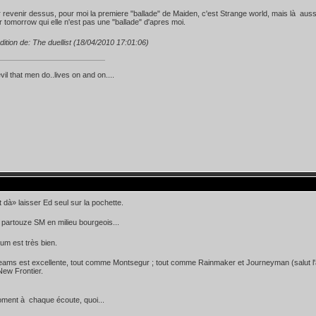
 revenir dessus, pour moi la premiere "ballade" de Maiden, c'est Strange world, mais là aus
omorrow qui elle n'est pas une "ballade" d'apres moi.
dition de: The duellist (18/04/2010 17:01:06)
evil that men do..lives on and on....
t dà» laisser Ed seul sur la pochette.
it partouze SM en milieu bourgeois...
bum est très bien.
eams est excellente, tout comme Montsegur ; tout comme Rainmaker et Journeyman (salut l'a
 New Frontier.
ment à chaque écoute, quoi...