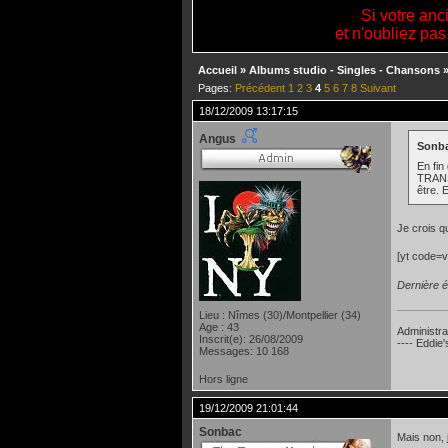
Si votre anc
et n'oubliez pas
Accueil
»
Albums studio - Singles - Chansons
Pages:
Précédent
1
2
3
4
5
6
7
8
Suivant
18/12/2009 13:17:15
Angus
Sonba
En fin
TRANSP
être. 
Je crois q
[yt code
Dernière é
Lieu : Nîmes (30)/Montpellier (34)
Age : 43
Administra
Inscrit(e): 26/08/2009
---- Eddie
Messages: 10 168
Hors ligne
19/12/2009 21:01:44
Sonbac
Mais non, 