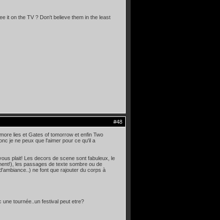
ee it on the TV ? Don't believe them in the least
#48
 more lies et Gates of tomorrow et enfin Two
c je ne peux que l'aimer pour ce qu'il a
ous plait! Les decors de scene sont fabuleux, le
ment!), les passages de texte sombre ou de
d'ambiance..) ne font que rajouter du corps à
c une tournée..un festival peut etre?