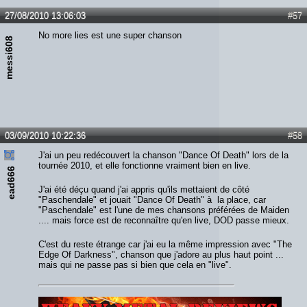
27/08/2010 13:06:03
#57
No more lies est une super chanson
messi608
03/09/2010 10:22:36
#58
J'ai un peu redécouvert la chanson "Dance Of Death" lors de la
tournée 2010, et elle fonctionne vraiment bien en live.
ead666
J'ai été déçu quand j'ai appris qu'ils mettaient de côté
"Paschendale" et jouait "Dance Of Death" à la place, car
"Paschendale" est l'une de mes chansons préférées de Maiden
.... mais force est de reconnaître qu'en live, DOD passe mieux.
C'est du reste étrange car j'ai eu la même impression avec "The
Edge Of Darkness", chanson que j'adore au plus haut point ...
mais qui ne passe pas si bien que cela en "live".