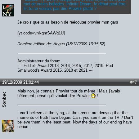
moi de vraies ballades. Infinite Dream, le début peut être.
Et tu ne voulais pas dire Prowler plutôt ?
Je crois que tu as besoin de réécouter prowler mon gars
[yt code=vnKqmSAWq1U]
Dernière édition de: Angus (18/12/2009 13:35:52)
Administrateur du forum
---- Eddie's Award 2013, 2014, 2015, 2017, 2019 Rod
Smallwood's Award 2015, 2018 et 2021 ---
19/12/2009 21:01:44
#47
Mais non, je connais Prowler tout de même ! Mais j'avais
Sonbac
bêtement pensé qu'il voulait dire Prowler
!
I can't believe all the lying, all the sreens are denying that the
moments of truth have begun. Can't you see it on the TV ? Don't
believe them in the least beat. Now the days of our ending have
begun...