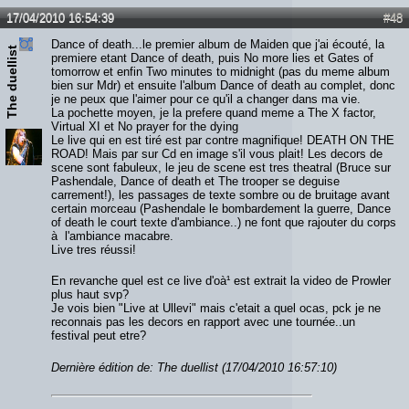
17/04/2010 16:54:39
#48
Dance of death...le premier album de Maiden que j'ai écouté, la
The duellist
premiere etant Dance of death, puis No more lies et Gates of
tomorrow et enfin Two minutes to midnight (pas du meme album
bien sur Mdr) et ensuite l'album Dance of death au complet, donc
je ne peux que l'aimer pour ce qu'il a changer dans ma vie.
La pochette moyen, je la prefere quand meme a The X factor,
Virtual XI et No prayer for the dying
Le live qui en est tiré est par contre magnifique! DEATH ON THE
ROAD! Mais par sur Cd en image s'il vous plait! Les decors de
scene sont fabuleux, le jeu de scene est tres theatral (Bruce sur
Pashendale, Dance of death et The trooper se deguise
carrement!), les passages de texte sombre ou de bruitage avant
certain morceau (Pashendale le bombardement la guerre, Dance
of death le court texte d'ambiance..) ne font que rajouter du corps
à l'ambiance macabre.
Live tres réussi!
En revanche quel est ce live d'oà¹ est extrait la video de Prowler
plus haut svp?
Je vois bien "Live at Ullevi" mais c'etait a quel ocas, pck je ne
reconnais pas les decors en rapport avec une tournée..un
festival peut etre?
Dernière édition de: The duellist (17/04/2010 16:57:10)