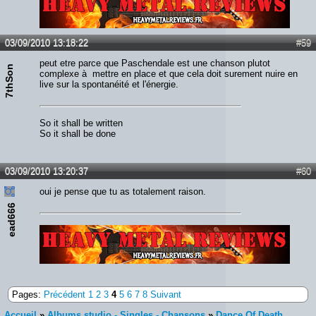
Lien :
http://heavymetalreviews.fr/
03/09/2010 13:18:22
#59
peut etre parce que Paschendale est une chanson plutot
7thSon
complexe à mettre en place et que cela doit surement nuire en
live sur la spontanéité et l'énergie.
So it shall be written
So it shall be done
03/09/2010 13:20:37
#60
oui je pense que tu as totalement raison.
ead666
Lien :
http://heavymetalreviews.fr/
Pages:
Précédent
1
2
3
4
5
6
7
8
Suivant
Accueil
»
Albums studio - Singles - Chansons
»
Dance Of Death