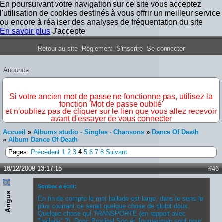
En poursuivant votre navigation sur ce site vous acceptez
l'utilisation de cookies destinés à vous offrir un meilleur service
ou encore à réaliser des analyses de fréquentation du site
En savoir plus
J'accepte
Forum Iron Maiden France
Retour au site
Règlement
S'inscrire
Se connecter
Annonce
IMPORTANT
Si votre ancien mot de passe ne fonctionne pas, utilisez la
fonction 'Mot de passe oublié'
et n'oubliez pas de cliquer sur le lien que vous allez recevoir
avant d'essayer de vous connecter
Accueil
»
Albums studio - Singles - Chansons
»
Dance Of Death
»
Album Dance Of Death
Pages:
Précédent
1
2
3
4
5
6
7
8
Suivant
18/12/2009 13:17:15
#46
Sonbac a écrit:
Angus
En fin de compte le mot ballade est large, dans le sens le
plus courrant ce serait quelque chose de plutot doux.
Quelque chose qui TRANSPORTE (en rapport avec
"ballade" ?). Donc Prodigal Son et Journeyman sont pour