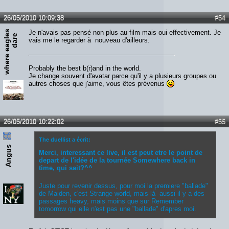
26/05/2010 10:09:38
#54
w
h
e
r
e
e
a
g
l
s
d
a
r
Je n'avais pas pensé non plus au film mais oui effectivement. Je
e
e
vais me le regarder à nouveau d'ailleurs.
Probably the best b(r)and in the world.
Je change souvent d'avatar parce qu'il y a plusieurs groupes ou
autres choses que j'aime, vous êtes prévenus
26/05/2010 10:22:02
#55
The duellist a écrit:
Angus
Merci, interessant ce live, il est peut etre le point de
depart de l'idée de la tournée Somewhere back in
time, qui sait?^^
Juste pour revenir dessus, pour moi la premiere "ballade"
de Maiden, c'est Strange world, mais là aussi il y a des
passages heavy, mais moins que sur Remember
tomorrow qui elle n'est pas une "ballade" d'apres moi.