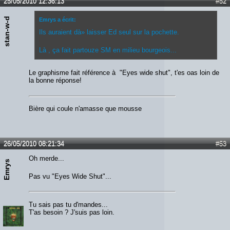
25/05/2010 12:36:13
#52
stan-w-d
Emrys a écrit:
Ils auraient dà» laisser Ed seul sur la pochette.
Là , ça fait partouze SM en milieu bourgeois...
Le graphisme fait référence à "Eyes wide shut", t'es oas loin de
la bonne réponse!
Bière qui coule n'amasse que mousse
26/05/2010 08:21:34
#53
Oh merde...
Emrys
Pas vu "Eyes Wide Shut"...
Tu sais pas tu d'mandes...
T'as besoin ? J'suis pas loin.