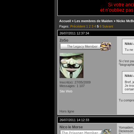
Si votre anc
et n'oubliez pas
Accueil
»
Les membres de Maiden
»
Nicko McBr
Pages:
Précédent
1
2
3
4
5
6
Suivant
26/07/2011 12:37:34
ZoSo
Nikki 
Tu ne 
Si c'est p
"biographi
Nikki 
Bref,
Inscrit(e): 27/05/2009
Je tro
Messages: 1 107
certai
Site Web
Tu compren
Hors ligne
26/07/2011 14:12:33
Nico le Morse
Yomaiden, 
Dickinson 