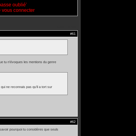
passe oublié'
de vous connecter
Sujet Fermé
#61
 que tu n'évoques les mentions du genre
qui ne reconnais pas qu'il a tort sur
#62
 savoir pourquoi tu considères que seuls