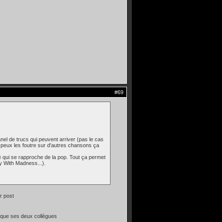
#69
nel de trucs qui peuvent arriver (pas le cas
u peux les foutre sur d'autres chansons ça
té qui se rapproche de la pop. Tout ça permet
ay With Madness...).
r post
s que ses deux collègues