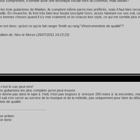
eux comprendre, il semble avoir une technique vocale hors du commun, mais Adrian?
 les trois guitaristes de Maiden, ils comptent même parmi mes préférés, mais il faut bien rec
elle. En revanche, ils font très bien leur boulot (excepté Gers, assez fainéant sur ses soli, 
rès bonnes choses quand il s'y met vraiment) et on chacun leur style, ce qui me semble plus i
n est donc: qu'est ce qui te fait ranger Smith au rang "d'instrumentiste de qualité"?
dition de: Nico le Morse (26/07/2011 14:13:23)
c'est le cas peut etre!
es guitaristes les plus complets qu'on peut trouver.
ne donne pas dans le tape à l'oeil, n'est pas toujours à envoyer 200 notes à la secondes, ma
 il sait s'en servir au service de la musique et de la mélodie, pas uniquement pour faire du déb
ste de qualité.
 be written
 be done