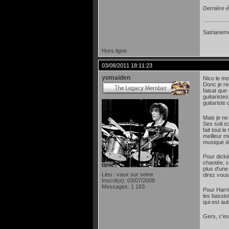
Dernière é
Satrianeme
Hors ligne
03/08/2011 18:11:23
yomaiden
Nico le mo
Donc je re
faisat que
guitariste
guitariste
Mais je ne
Ses soli s
fait tout 
meilleur m
musique de
Pour dicki
chantée, c
plus d'une
Lieu : vaux sur seine
direz vous,
Inscrit(e): 03/07/2008
Messages: 1 163
Pour Harri
les bassis
qui est au
Gers, c'es