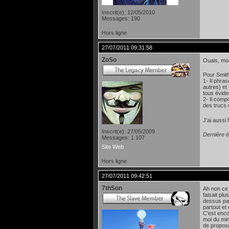
Inscrit(e): 12/05/2010
Messages: 190
Hors ligne
27/07/2011 09:31:58
ZoSo
Ouais, moi 
Pour Smith
1- Il phra
autres) et
tous évide
2- Il comp
des trucs 
J'ai aussi
Inscrit(e): 27/05/2009
Dernière é
Messages: 1 107
Site Web
Hors ligne
27/07/2011 09:42:51
7thSon
Ah non ce 
faisait pl
dessus par
partout et
C'est enco
moi du min
de propose