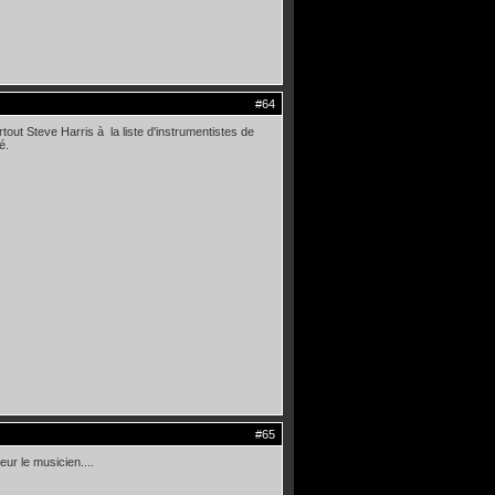
#64
out Steve Harris à la liste d'instrumentistes de
é.
#65
eur le musicien....