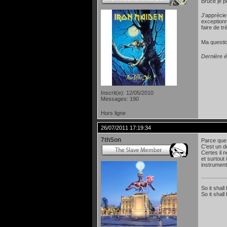
Bruce je p
J'apprécie
exceptionn
faire de t
Ma questio
Dernière é
Inscrit(e): 12/05/2010
Messages: 190
Hors ligne
26/07/2011 17:19:34
7thSon
Parce que 
C'est un d
Certes il 
et surtout
instrumenti
So it shall
So it shall