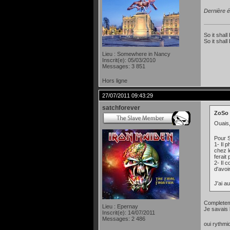
Dernière é
So it shall
So it shall
Lieu : Somewhere in Nancy
Inscrit(e): 05/03/2010
Messages: 3 851
Hors ligne
27/07/2011 09:43:29
satchforever
ZoSo 
Ouais,
Pour S
1- Il 
chez l
ferait
2- Il 
d'avoi
J'ai a
Completeme
Lieu : Epernay
Je savais b
Inscrit(e): 14/07/2011
Messages: 2 486
oui rythmi