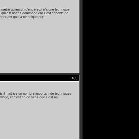
onnaître qu'aucun d'entre eux n'a une technique
ce qui est assez dommage car il est capable de
mportant que la technique pure.
#63
is il maitrise un nombre important de techniques,
allage, et c'est en ce sens que c'est un