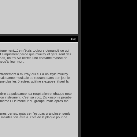
#70
iquement...Je m'étais toujours demandé ce qui
tout simplement parce que murray et gers sont des
e cas, on trouve certes une epatante masse de
usqu'à leur mort.
trairement a murray qui si il a un style murray
nnaissance musicale se ressent dans son jeu, le
 plus les 5 autres qu'il ne s'expose, il sert la
timbre sa puissance, sa respiration et chaque note
son instrument, c'est sa voix. Dickinson a proubé
 meme lui le meilleur du groupe, mais apres me
 dures certes, mais ce n'est pas grandiose, seuls
 maintes fois être à coté de la plaque pour ce