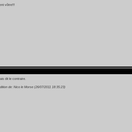
nt vôtre!!!
ais dit le contraire.
dition de: Nico le Morse (26/07/2011 18:35:23)