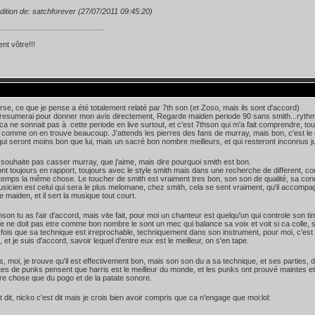
dition de: satchforever (27/07/2011 09:45:20)
nt vôtre!!!
rse, ce que je pense a été totalement relaté par 7th son (et Zoso, mais ils sont d'accord)
resumerai pour donner mon avis directement, Regarde maiden periode 90 sans smith...rythm
 ca ne sonnait pas à cette periode en live surtout, et c'est 7thson qui m'a fait comprendre, 
s comme on en trouve beaucoup. J'attends les pierres des fans de murray, mais bon, c'est l
 qui seront moins bon que lui, mais un sacré bon nombre meilleurs, et qui resteront inconnus j
 souhaite pas casser murray, que j'aime, mais dire pourquoi smith est bon.
ont toujours en rapport, toujours avec le style smith mais dans une recherche de different, con
le temps la même chose. Le toucher de smith est vraiment tres bon, son son de qualité, sa co
usicien est celui qui sera le plus melomane, chez smith, cela se sent vraiment, qu'il accompagne
 maiden, et il sert la musique tout court.
nson tu as l'air d'accord, mais vite fait, pour moi un chanteur est quelqu'un qui controle son 
e ne doit pas etre comme bon nombre le sont un mec qui balance sa voix et voit si ca colle, 
 fois que sa technique est irreprochable, techniquement dans son instrument, pour moi, c'est
 et je suis d'accord, savoir lequel d'entre eux est le meilleur, on s'en tape.
s, moi, je trouve qu'il est effectivement bon, mais son son du a sa technique, et ses parties,
tes de punks pensent que harris est le meilleur du monde, et les punks ont prouvé maintes et
tre chose que du pogo et de la patate sonore.
t dit, nicko c'est dit mais je crois bien avoir compris que ca n'engage que moi:lol: