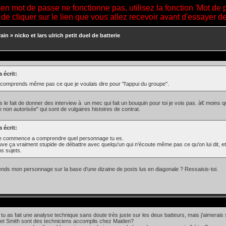
ien mot de passe ne fonctionne pas, utilisez la fonction 'Mot de 
 de cliquer sur le lien que vous allez recevoir avant d'essayer 
ain
»
nicko et lars ulrich petit duel de batterie
a écrit:
comprends même pas ce que je voulais dire pour "l'appui du groupe".
as le fait de donner des interview à un mec qui fait un bouquin pour toi je vois pas. à€ moins
e non autorisée" qui sont de vulgaires histoires de contrat.
a écrit:
 je commence a comprendre quel personnage tu es.
uve ça vraiment stupide de débattre avec quelqu'un qui n'écoute même pas ce qu'on lui dit, et 
ns sujets.
ds mon personnage sur la base d'une dizaine de posts lus en diagonale ? Ressaisis-toi.
tu as fait une analyse technique sans doute très juste sur les deux batteurs, mais j'aimerais
et Smith sont des techniciens accomplis chez Maiden?