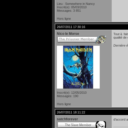
Lieu : Somewhere in Nancy
Inscrit(e): 05/03/2010
Messages: 3 851
Hors ligne
26/07/2011 17:30:16
Nico le Morse
Tout à fai
qualité de
Dernière é
Inscrit(e): 12/05/2010
Messages: 190
Hors ligne
26/07/2011 18:11:22
satchforever
d'accord a