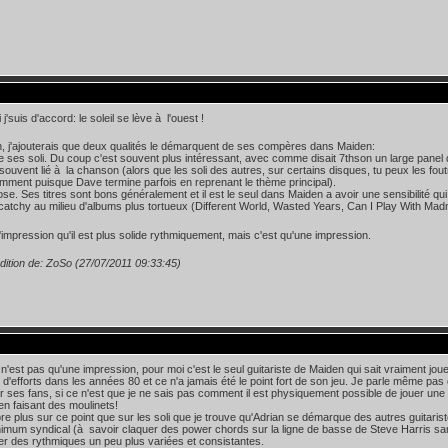
j'suis d'accord: le soleil se lève à l'ouest !
, j'ajouterais que deux qualités le démarquent de ses compères dans Maiden:
se ses soli. Du coup c'est souvent plus intéressant, avec comme disait 7thson un large panel 
 souvent lié à la chanson (alors que les soli des autres, sur certains disques, tu peux les fout
mment puisque Dave termine parfois en reprenant le thème principal).
ose. Ses titres sont bons généralement et il est le seul dans Maiden a avoir une sensibilité qu
catchy au milieu d'albums plus tortueux (Different World, Wasted Years, Can I Play With Madn
 l'impression qu'il est plus solide rythmiquement, mais c'est qu'une impression.
dition de: ZoSo (27/07/2011 09:33:45)
n'est pas qu'une impression, pour moi c'est le seul guitariste de Maiden qui sait vraiment j
us d'efforts dans les années 80 et ce n'a jamais été le point fort de son jeu. Je parle même p
 ses fans, si ce n'est que je ne sais pas comment il est physiquement possible de jouer une
 en faisant des moulinets!
re plus sur ce point que sur les soli que je trouve qu'Adrian se démarque des autres guitari
imum syndical (à savoir claquer des power chords sur la ligne de basse de Steve Harris s
r des rythmiques un peu plus variées et consistantes.