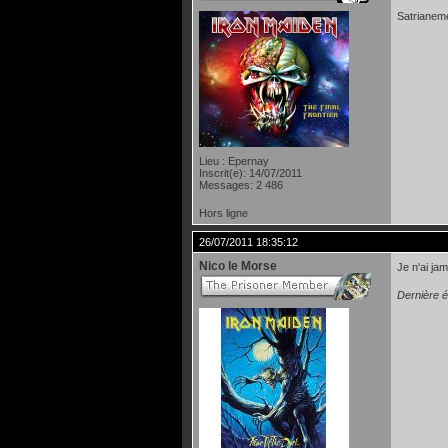
Satrianeme
Lieu : Epernay
Inscrit(e): 14/07/2011
Messages: 2 486
Hors ligne
26/07/2011 18:35:12
Nico le Morse
Je n'ai jam
Dernière é