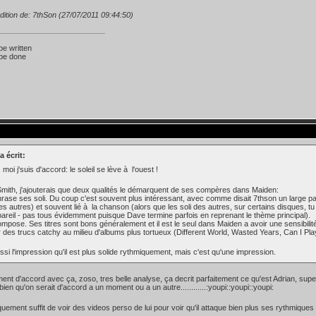
dition de: 7thSon (27/07/2011 09:44:50)
 be written
 be done
a écrit:
 moi j'suis d'accord: le soleil se lève à l'ouest !
mith, j'ajouterais que deux qualités le démarquent de ses compères dans Maiden:
phrase ses soli. Du coup c'est souvent plus intéressant, avec comme disait 7thson un large pa
es autres) et souvent lié à la chanson (alors que les soli des autres, sur certains disques, t
 pareil - pas tous évidemment puisque Dave termine parfois en reprenant le thème principal).
compose. Ses titres sont bons généralement et il est le seul dans Maiden a avoir une sensibili
r des trucs catchy au milieu d'albums plus tortueux (Different World, Wasted Years, Can I Pl
ussi l'impression qu'il est plus solide rythmiquement, mais c'est qu'une impression.
nt d'accord avec ça, zoso, tres belle analyse, ça decrit parfaitement ce qu'est Adrian, supe
ien qu'on serait d'accord a un moment ou a un autre............:youpi::youpi::youpi:
quement suffit de voir des videos perso de lui pour voir qu'il attaque bien plus ses rythmique