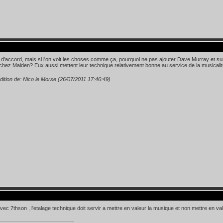
t d'accord, mais si l'on voit les choses comme ça, pourquoi ne pas ajouter Dave Murray et surt
 chez Maiden? Eux aussi mettent leur technique relativement bonne au service de la musicalit
dition de: Nico le Morse (26/07/2011 17:46:49)
vec 7thson , l'etalage technique doit servir a mettre en valeur la musique et non mettre en val