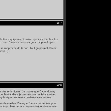
#67
de trucs qui peuvent arriver (pas le cas chez les
re sur d'autres chansons ça ferait pareil - pas
i se rapproche de la pop. Tout ça permet d'avoir
ess...).
#68
ouer des rythmiques! Je trouve que Dave Murray
as de Janick Gers je vais encore me faire tomber
 rythmique propre et consistante en sautant
stes de maiden, Davey et Jan se contentent pour
ans trop chercher à comprendre), Adrian essaie