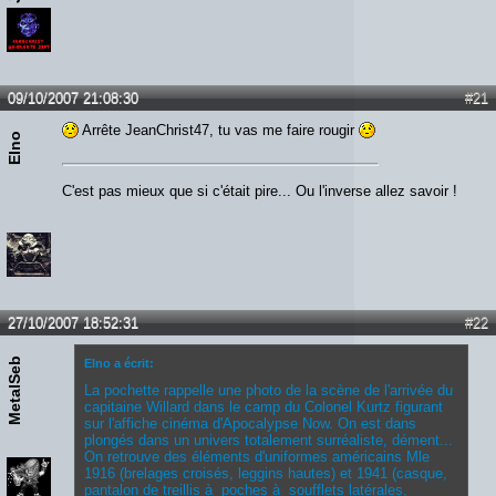
09/10/2007 21:08:30
#21
Arrête JeanChrist47, tu vas me faire rougir
Elno
C'est pas mieux que si c'était pire... Ou l'inverse allez savoir !
27/10/2007 18:52:31
#22
MetalSeb
Elno a écrit:
La pochette rappelle une photo de la scène de l'arrivée du
capitaine Willard dans le camp du Colonel Kurtz figurant
sur l'affiche cinéma d'Apocalypse Now. On est dans
plongés dans un univers totalement surréaliste, dément...
On retrouve des éléments d'uniformes américains Mle
1916 (brelages croisés, leggins hautes) et 1941 (casque,
pantalon de treillis à poches à soufflets latérales,