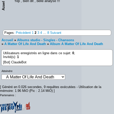
Yep , bien dit , belle analyse !!!
Azael
Pages:
Précédent
1
2
3
4
…
8
Suivant
Accueil
»
Albums studio - Singles - Chansons
»
A Matter Of Life And Death
»
Album A Matter Of Life And Death
Utilisateurs enregistrés en ligne dans ce sujet:
0
,
Invité(s):
1
[Bot] ClaudeBot
Atteindre
[ Généré en 0.026 secondes, 9 requêtes exécutées - Utilisation de la
mémoire: 1.96 MiO (Pic : 2.14 MiO) ]
Partenaires :