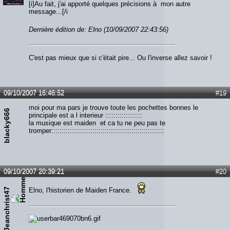
[i]Au fait, j'ai apporté quelques précisions à mon autre
message...[/i
Dernière édition de: Elno (10/09/2007 22:43:56)
C'est pas mieux que si c'était pire... Ou l'inverse allez savoir !
09/10/2007 16:46:52
#19
moi pour ma pars je trouve toute les pochettes bonnes le
blacky666
principale est a l interieur ::::::::::::::::::
la musique est maiden et ca tu ne peu pas te
tromper:::::::::::::::::::::::::::::::::::::::::::::::::::::::
09/10/2007 20:39:21
#20
Jeanchrist47
Elno, l'historien de Maiden France.