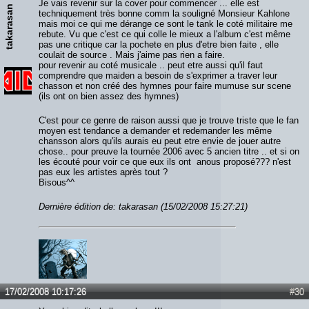
Je vais revenir sur la cover pour commencer ... elle est
takarasan
techniquement très bonne comm la souligné Monsieur Kahlone
mais moi ce qui me dérange ce sont le tank le coté militaire me
rebute. Vu que c'est ce qui colle le mieux a l'album c'est même
pas une critique car la pochete en plus d'etre bien faite , elle
coulait de source . Mais j'aime pas rien a faire.
pour revenir au coté musicale .. peut etre aussi qu'il faut
comprendre que maiden a besoin de s'exprimer a traver leur
chasson et non créé des hymnes pour faire mumuse sur scene
(ils ont on bien assez des hymnes)
C'est pour ce genre de raison aussi que je trouve triste que le fan
moyen est tendance a demander et redemander les même
chansson alors qu'ils aurais eu peut etre envie de jouer autre
chose.. pour preuve la tournée 2006 avec 5 ancien titre .. et si on
les écouté pour voir ce que eux ils ont anous proposé??? n'est
pas eux les artistes après tout ?
Bisous^^
Dernière édition de: takarasan (15/02/2008 15:27:21)
17/02/2008 10:17:26
#30