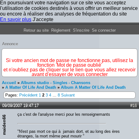
En poursuivant votre navigation sur ce site vous acceptez
l'utilisation de cookies destinés à vous offrir un meilleur service
ou encore à réaliser des analyses de fréquentation du site
En savoir plus
J'accepte
Forum Iron Maiden France
Retour au site
Règlement
S'inscrire
Se connecter
Annonce
IMPORTANT
Si votre ancien mot de passe ne fonctionne pas, utilisez la
fonction 'Mot de passe oublié'
et n'oubliez pas de cliquer sur le lien que vous allez recevoir
avant d'essayer de vous connecter
Accueil
»
Albums studio - Singles - Chansons
»
A Matter Of Life And Death
»
Album A Matter Of Life And Death
Pages:
Précédent
1
2
3
4
…
8
Suivant
09/09/2007 19:47:17
#16
ça c'est de l'analyse merci pour les renseignemants
maiden66
"N'est pas mort ce qui à jamais dort, et au long des ères
étranges, la mort même peut mourir "