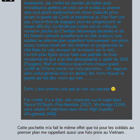
armement), par contre les bandes de balles pour
mitrailleuses portées en croix par le soldat au premier
plan sont plutôt représentatives d'une habitude prise
durant la guerre de Corée et maintenue au Viet Nam (ne
pas s'encombrer de bagages pour les progressions en
terrain difficile). Le blindé par contre est un véhicule
moderne proche du Chieftain britannique (tourelle) et du
M1 Abrams présent actuellement en Irak (caisse). Les
soldats au premier plan rappellent furieusement une photo
assez connue montrant des marines en progression au
Viet Nam (je vais essayer de la trouver sur le net)...
L'arrière-plan figure assez bien une parcelle du front
occidental tel qu'il a pu être photographié à partir de 1915
(Eparges). Bref on retrouve quasiment chaque grand
conflit du XXème siecle sur cette pochette... On nage en
plein schizophrénie mise en abîme, les morts faisant la
guerre qui fait des morts qui font.................
Enfin, c'est comme cela que je vois ce concept
Par contre, il y a déjà des chansons sur le sujet dans
Dance Of Death, Paschendale (1917), Montsegur (1244),
sans oublier Powerslave avec Aces High (bataille
d'Angleterre 1940)...
Cette pochette m'a fait le même effet que toi pour les soldats au
premier plan me rappellant aussi une foto prise au Vietnam .