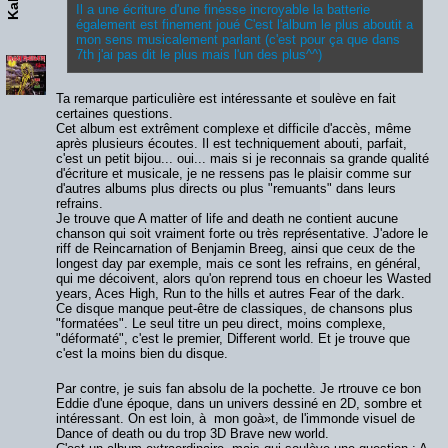
Il a une écriture d'une finesse incroyable la batterie
également est finement joué C'est l'album le plus aboutit a
mon sens musicalement parlant (c'est pour ça que dans
7th j'ai pas dit le plus mais l'un des plus^^)
Ta remarque particulière est intéressante et soulève en fait
certaines questions.
Cet album est extrêment complexe et difficile d'accès, même
après plusieurs écoutes. Il est techniquement abouti, parfait,
c'est un petit bijou... oui... mais si je reconnais sa grande qualité
d'écriture et musicale, je ne ressens pas le plaisir comme sur
d'autres albums plus directs ou plus "remuants" dans leurs
refrains.
Je trouve que A matter of life and death ne contient aucune
chanson qui soit vraiment forte ou très représentative. J'adore le
riff de Reincarnation of Benjamin Breeg, ainsi que ceux de the
longest day par exemple, mais ce sont les refrains, en général,
qui me décoivent, alors qu'on reprend tous en choeur les Wasted
years, Aces High, Run to the hills et autres Fear of the dark.
Ce disque manque peut-être de classiques, de chansons plus
"formatées". Le seul titre un peu direct, moins complexe,
"déformaté", c'est le premier, Different world. Et je trouve que
c'est la moins bien du disque.
Par contre, je suis fan absolu de la pochette. Je rtrouve ce bon
Eddie d'une époque, dans un univers dessiné en 2D, sombre et
intéressant. On est loin, à mon goà»t, de l'immonde visuel de
Dance of death ou du trop 3D Brave new world.