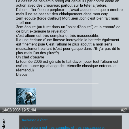
Le dessin de benjamin breeg est génial lui par contre éddie en
action avec des cheuveux partout sur la tête la j'adore.
l'album...1er écoute perplexe ... j'avait aucune critique a émettre
mais il ne se passait rien chimiquement dans mon corp.
2em écoute (forcé d'ailleur) Mort ,rien ,bon c'est bien fait mais
...pff rien
3em écoute (au furet dans un "point d'écoute") et la entouré de
ce bruit exterieure la révélation.
c'est album est très complex et très inaccessible.
Il a une écriture d'une finesse incroyable la batterie également
est finement joué C'est l'album le plus aboutit a mon sens
musicalement parlant (c'est pour ça que dans 7th j'ai pas dit le
plus mais l'un des plus^^)
Un chef d'oeuvre
la tournée 2006 est géniale le fait davoir jouer tout l'album est
osé est super (ça change des éternelle classique entendu et
réentendu)
Bisous
14/02/2008 19:51:04
#27
Kahlone
takarasan a écrit:
c'est album est très complex et très inaccessible.