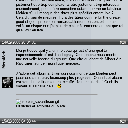
C'est un album extraordinaire, mais qui soulève une question : A
justement être trop complexe, à être justement trop intéressant
musicalement, peut-il être considéré autant comme un fabuleux
Maiden s'il lui manque des titres plus spécifiquement live ?
Cela dit, pas de méprise, il y a des titres comme for the greater
good of god qui passent remarquablement en concert... mais
voilà un disque que j'ai plus de plaisir à entendre en tant que tel
qu'à voir en live.
14/02/2008 20:04:31
#28
Moi je trouve qu'il y a un morceau qui est d' une qualité
MetalSeb
impressionnante c' est The Legacy. Ce morceau nous montre
une nouvelle facette du groupe. Que dire du chant de Mister Air
Raid Siren sur ce magnifique morceau.
J 'adore cet album à tirroir qui nous montre que Maiden peut
jouer des structures beaucoup plus progressif. Quand cet album
est sorti il m' a litteralement bleuffé. Je me suis dis " Ouah ils
savent aussi faire cela "
Musicien et activiste du Métal....
15/02/2008 04:33:44
#29