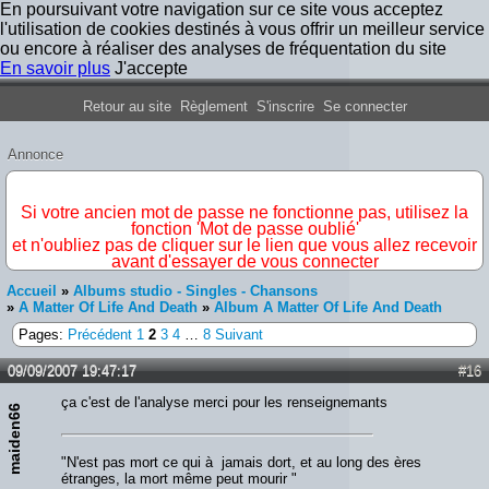
En poursuivant votre navigation sur ce site vous acceptez
l'utilisation de cookies destinés à vous offrir un meilleur service
ou encore à réaliser des analyses de fréquentation du site
En savoir plus
J'accepte
Forum Iron Maiden France
Retour au site
Règlement
S'inscrire
Se connecter
Annonce
IMPORTANT
Si votre ancien mot de passe ne fonctionne pas, utilisez la
fonction 'Mot de passe oublié'
et n'oubliez pas de cliquer sur le lien que vous allez recevoir
avant d'essayer de vous connecter
Accueil
»
Albums studio - Singles - Chansons
»
A Matter Of Life And Death
»
Album A Matter Of Life And Death
Pages:
Précédent
1
2
3
4
…
8
Suivant
09/09/2007 19:47:17
#16
ça c'est de l'analyse merci pour les renseignemants
maiden66
"N'est pas mort ce qui à jamais dort, et au long des ères
étranges, la mort même peut mourir "