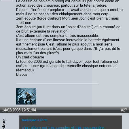
Le dessin de benjamin breeg est génial lui par contre éddie en
action avec des cheuveux partout sur la tête la j'adore.
l'album...1er écoute perplexe ... j'avait aucune critique a émettre
mais il ne se passait rien chimiquement dans mon corp.
2em écoute (forcé d'ailleur) Mort ,rien ,bon c'est bien fait mais
...pff rien
3em écoute (au furet dans un "point d'écoute") et la entouré de
ce bruit exterieure la révélation.
c'est album est très complex et très inaccessible.
Il a une écriture d'une finesse incroyable la batterie également
est finement joué C'est l'album le plus aboutit a mon sens
musicalement parlant (c'est pour ça que dans 7th j'ai pas dit le
plus mais l'un des plus^^)
Un chef d'oeuvre
la tournée 2006 est géniale le fait davoir jouer tout l'album est
osé est super (ça change des éternelle classique entendu et
réentendu)
Bisous
14/02/2008 19:51:04
#27
Kahlone
takarasan a écrit:
c'est album est très complex et très inaccessible.