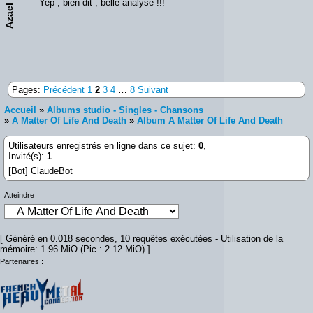
Yep , bien dit , belle analyse !!!
Azael
Pages:
Précédent
1
2
3
4
…
8
Suivant
Accueil
»
Albums studio - Singles - Chansons
»
A Matter Of Life And Death
»
Album A Matter Of Life And Death
Utilisateurs enregistrés en ligne dans ce sujet:
0
,
Invité(s):
1
[Bot] ClaudeBot
Atteindre
[ Généré en 0.018 secondes, 10 requêtes exécutées - Utilisation de la
mémoire: 1.96 MiO (Pic : 2.12 MiO) ]
Partenaires :