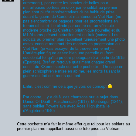
armement), par contre les bandes de balles pour
mitrailleuses portées en croix par le soldat au premier
plan sont plutôt représentatives d'une habitude prise
durant la guerre de Corée et maintenue au Viet Nam (ne
pas s'encombrer de bagages pour les progressions en
terrain difficile). Le blindé par contre est un véhicule
moderne proche du Chieftain britannique (tourelle) et du
M1 Abrams présent actuellement en Irak (caisse). Les
soldats au premier plan rappellent furieusement une photo
assez connue montrant des marines en progression au
Viet Nam (je vais essayer de la trouver sur le net)...
L'arrière-plan figure assez bien une parcelle du front
occidental tel qu'il a pu être photographié à partir de 1915
(Eparges). Bref on retrouve quasiment chaque grand
conflit du XXème siecle sur cette pochette... On nage en
plein schizophrénie mise en abîme, les morts faisant la
guerre qui fait des morts qui font.................
Enfin, c'est comme cela que je vois ce concept
Par contre, il y a déjà des chansons sur le sujet dans
Dance Of Death, Paschendale (1917), Montsegur (1244),
sans oublier Powerslave avec Aces High (bataille
d'Angleterre 1940)...
Cette pochette m'a fait le même effet que toi pour les soldats au
premier plan me rappellant aussi une foto prise au Vietnam .