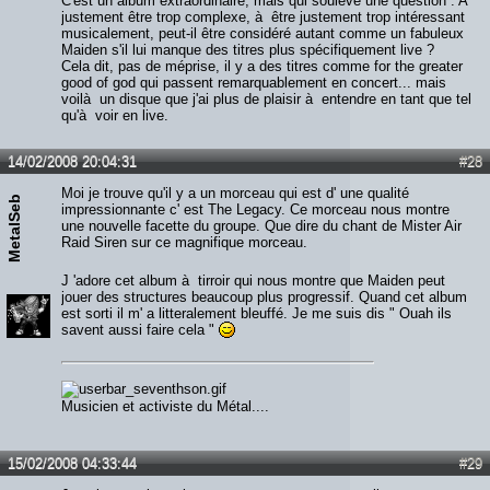
C'est un album extraordinaire, mais qui soulève une question : A
justement être trop complexe, à être justement trop intéressant
musicalement, peut-il être considéré autant comme un fabuleux
Maiden s'il lui manque des titres plus spécifiquement live ?
Cela dit, pas de méprise, il y a des titres comme for the greater
good of god qui passent remarquablement en concert... mais
voilà un disque que j'ai plus de plaisir à entendre en tant que tel
qu'à voir en live.
14/02/2008 20:04:31
#28
Moi je trouve qu'il y a un morceau qui est d' une qualité
MetalSeb
impressionnante c' est The Legacy. Ce morceau nous montre
une nouvelle facette du groupe. Que dire du chant de Mister Air
Raid Siren sur ce magnifique morceau.
J 'adore cet album à tirroir qui nous montre que Maiden peut
jouer des structures beaucoup plus progressif. Quand cet album
est sorti il m' a litteralement bleuffé. Je me suis dis " Ouah ils
savent aussi faire cela "
Musicien et activiste du Métal....
15/02/2008 04:33:44
#29