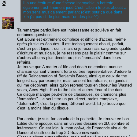
Il a une écriture d'une finesse incroyable la batterie
également est finement joué C'est l'album le plus aboutit a
mon sens musicalement parlant (c'est pour ça que dans
7th j'ai pas dit le plus mais l'un des plus^^)
Ta remarque particulière est intéressante et soulève en fait
certaines questions.
Cet album est extrêment complexe et difficile d'accès, même
après plusieurs écoutes. Il est techniquement abouti, parfait,
c'est un petit bijou... oui... mais si je reconnais sa grande qualité
d'écriture et musicale, je ne ressens pas le plaisir comme sur
d'autres albums plus directs ou plus "remuants" dans leurs
refrains.
Je trouve que A matter of life and death ne contient aucune
chanson qui soit vraiment forte ou très représentative. J'adore le
riff de Reincarnation of Benjamin Breeg, ainsi que ceux de the
longest day par exemple, mais ce sont les refrains, en général,
qui me décoivent, alors qu'on reprend tous en choeur les Wasted
years, Aces High, Run to the hills et autres Fear of the dark.
Ce disque manque peut-être de classiques, de chansons plus
"formatées". Le seul titre un peu direct, moins complexe,
"déformaté", c'est le premier, Different world. Et je trouve que
c'est la moins bien du disque.
Par contre, je suis fan absolu de la pochette. Je rtrouve ce bon
Eddie d'une époque, dans un univers dessiné en 2D, sombre et
intéressant. On est loin, à mon goà»t, de l'immonde visuel de
Dance of death ou du trop 3D Brave new world.