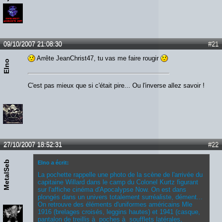
09/10/2007 21:08:30
#21
Arrête JeanChrist47, tu vas me faire rougir
Elno
C'est pas mieux que si c'était pire... Ou l'inverse allez savoir !
27/10/2007 18:52:31
#22
MetalSeb
Elno a écrit:
La pochette rappelle une photo de la scène de l'arrivée du
capitaine Willard dans le camp du Colonel Kurtz figurant
sur l'affiche cinéma d'Apocalypse Now. On est dans
plongés dans un univers totalement surréaliste, dément...
On retrouve des éléments d'uniformes américains Mle
1916 (brelages croisés, leggins hautes) et 1941 (casque,
pantalon de treillis à poches à soufflets latérales,