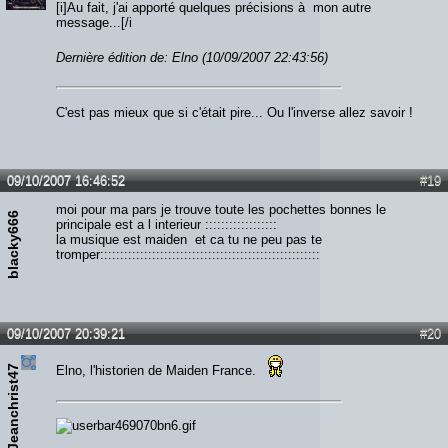
[i]Au fait, j'ai apporté quelques précisions à mon autre
message...[/i
Dernière édition de: Elno (10/09/2007 22:43:56)
C'est pas mieux que si c'était pire... Ou l'inverse allez savoir !
09/10/2007 16:46:52
#19
moi pour ma pars je trouve toute les pochettes bonnes le
blacky666
principale est a l interieur ::::::::::::::::::
la musique est maiden et ca tu ne peu pas te
tromper:::::::::::::::::::::::::::::::::::::::::::::::::::::::
09/10/2007 20:39:21
#20
Jeanchrist47
Elno, l'historien de Maiden France.