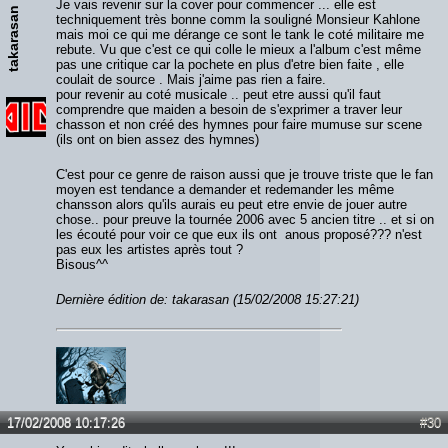
Je vais revenir sur la cover pour commencer ... elle est
takarasan
techniquement très bonne comm la souligné Monsieur Kahlone
mais moi ce qui me dérange ce sont le tank le coté militaire me
rebute. Vu que c'est ce qui colle le mieux a l'album c'est même
pas une critique car la pochete en plus d'etre bien faite , elle
coulait de source . Mais j'aime pas rien a faire.
pour revenir au coté musicale .. peut etre aussi qu'il faut
comprendre que maiden a besoin de s'exprimer a traver leur
chasson et non créé des hymnes pour faire mumuse sur scene
(ils ont on bien assez des hymnes)
C'est pour ce genre de raison aussi que je trouve triste que le fan
moyen est tendance a demander et redemander les même
chansson alors qu'ils aurais eu peut etre envie de jouer autre
chose.. pour preuve la tournée 2006 avec 5 ancien titre .. et si on
les écouté pour voir ce que eux ils ont anous proposé??? n'est
pas eux les artistes après tout ?
Bisous^^
Dernière édition de: takarasan (15/02/2008 15:27:21)
17/02/2008 10:17:26
#30