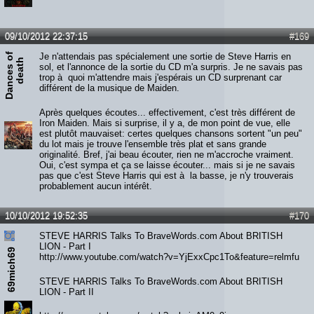
09/10/2012 22:37:15
#169
D
a
n
c
e
s
o
f
d
e
a
t
Je n'attendais pas spécialement une sortie de Steve Harris en
h
sol, et l'annonce de la sortie du CD m'a surpris. Je ne savais pas
trop à quoi m'attendre mais j'espérais un CD surprenant car
différent de la musique de Maiden.
Après quelques écoutes... effectivement, c'est très différent de
Iron Maiden. Mais si surprise, il y a, de mon point de vue, elle
est plutôt mauvaiset: certes quelques chansons sortent "un peu"
du lot mais je trouve l'ensemble très plat et sans grande
originalité. Bref, j'ai beau écouter, rien ne m'accroche vraiment.
Oui, c'est sympa et ça se laisse écouter... mais si je ne savais
pas que c'est Steve Harris qui est à la basse, je n'y trouverais
probablement aucun intérêt.
10/10/2012 19:52:35
#170
STEVE HARRIS Talks To BraveWords.com About BRITISH
LION - Part I
69mich69
http://www.youtube.com/watch?v=YjExxCpc1To&feature=relmfu
STEVE HARRIS Talks To BraveWords.com About BRITISH
LION - Part II