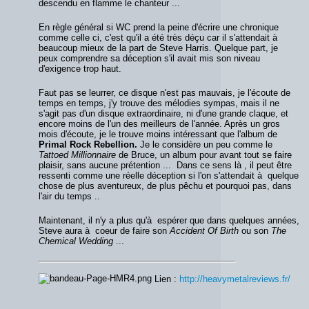
descendu en flamme le chanteur ...
En règle général si WC prend la peine d'écrire une chronique
comme celle ci, c'est qu'il a été très déçu car il s'attendait à
beaucoup mieux de la part de Steve Harris. Quelque part, je
peux comprendre sa déception s'il avait mis son niveau
d'exigence trop haut.
Faut pas se leurrer, ce disque n'est pas mauvais, je l'écoute de
temps en temps, j'y trouve des mélodies sympas, mais il ne
s'agit pas d'un disque extraordinaire, ni d'une grande claque, et
encore moins de l'un des meilleurs de l'année. Après un gros
mois d'écoute, je le trouve moins intéressant que l'album de
Primal Rock Rebellion.
Je le considère un peu comme le
Tattoed Millionnaire
de Bruce, un album pour avant tout se faire
plaisir, sans aucune prétention ... Dans ce sens là , il peut être
ressenti comme une réelle déception si l'on s'attendait à quelque
chose de plus aventureux, de plus pêchu et pourquoi pas, dans
l'air du temps ..
Maintenant, il n'y a plus qu'à espérer que dans quelques années,
Steve aura à coeur de faire son
Accident Of Birth
ou son
The
Chemical Wedding
...
Lien :
http://heavymetalreviews.fr/