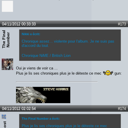
04/11/2012 00:33:33
#173
T
h
e
F
i
n
a
l
N
u
m
b
e
r
Nikki a écrit:
Chronique assez... violente pour l'album. Je ne suis pas
d'accord du tout.
Chronique NiME / British Lion
Oui je viens de voir ca ...
Plus je lis ses chroniques plus je le déteste ce mec
:gun:
04/11/2012 02:02:54
#174
The Final Number a écrit:
Plus je lis ses chroniques plus je le déteste ce mec