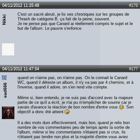
04/11/2012 11:25:48
#176
C'est un sacré abruti, je lis ses chroniques sur les groupes de
Nikki
Thrash de catégorie B. ça fait de la peine, souvent.
Je ne pense pas que Canard ai réellement compris le sujet et le
but de l'album. Le pauvre s'enfonce.
04/11/2012 11:47:54
#177
quand on n'aime pas, on n'aime pas. On le connait le Canard
WC, quand il déteste un album, il n'y va pas par 4 chemins, et à
ead666
l'inverse, quand il adore, on s'en rend vite compte.
Même si, bien entendu, je ne suis pas d'accord avec la majeure
partie de ce qu'il a écrit, je n'ai pu m'empêcher de sourire car je
savais d'avance la réaction de bon nombre d'entre vous
. Son
objectif a donc été atteint
Il a des mots durs effectivement, mais bon, quand je relis bon
nombre de vos commentaires peu de temps après la sortie de
l'album, même si les commentaires n'étaient pas si crus, ils
n'étaient pas tendre non plus et la majorité d'entre vous aviez