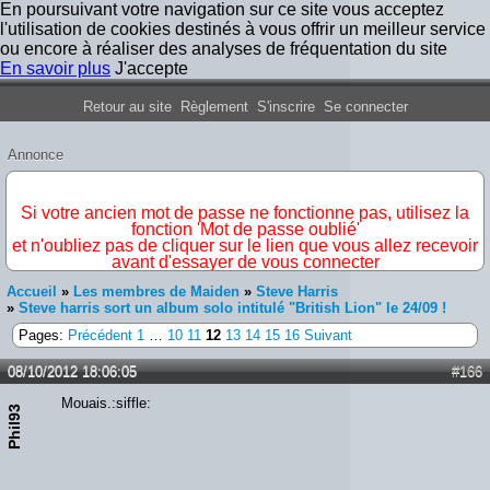
En poursuivant votre navigation sur ce site vous acceptez
l'utilisation de cookies destinés à vous offrir un meilleur service
ou encore à réaliser des analyses de fréquentation du site
En savoir plus
J'accepte
Forum Iron Maiden France
Retour au site
Règlement
S'inscrire
Se connecter
Annonce
IMPORTANT
Si votre ancien mot de passe ne fonctionne pas, utilisez la
fonction 'Mot de passe oublié'
et n'oubliez pas de cliquer sur le lien que vous allez recevoir
avant d'essayer de vous connecter
Accueil
»
Les membres de Maiden
»
Steve Harris
»
Steve harris sort un album solo intitulé "British Lion" le 24/09 !
Pages:
Précédent
1
…
10
11
12
13
14
15
16
Suivant
08/10/2012 18:06:05
#166
Mouais.:siffle:
Phil93