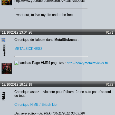
http://www.youtube.com/watch?v=baisAM0p9ic
I want out, to live my life and to be free
11/10/2012 13:04:26
#171
Chronique de l'album dans
MetalSickness
:
ead666
METALSICKNESS
Lien :
http://heavymetalreviews.fr/
12/10/2012 16:12:19
#172
Chronique assez... violente pour l'album. Je ne suis pas d'accord
Nikki
du tout.
Chronique NiME / British Lion
Dernière édition de: Nikki (04/11/2012 00:03:39)