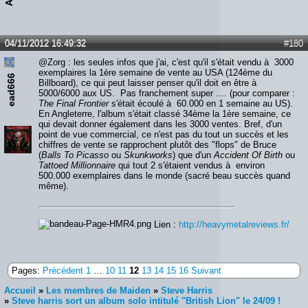
04/11/2012 16:49:32
#180
@Zorg : les seules infos que j'ai, c'est qu'il s'était vendu à 3000
exemplaires la 1ère semaine de vente au USA (124ème du
ead666
Billboard), ce qui peut laisser penser qu'il doit en être à
5000/6000 aux US. Pas franchement super .... (pour comparer :
The Final Frontier
s'était écoulé à 60.000 en 1 semaine au US).
En Angleterre, l'album s'était classé 34ème la 1ère semaine, ce
qui devait donner également dans les 3000 ventes. Bref, d'un
point de vue commercial, ce n'est pas du tout un succès et les
chiffres de vente se rapprochent plutôt des "flops" de Bruce
(
Balls To Picasso
ou
Skunkworks
) que d'un
Accident Of Birth
ou
Tattoed Millionnaire
qui tout 2 s'étaient vendus à environ
500.000 exemplaires dans le monde (sacré beau succès quand
même).
Lien :
http://heavymetalreviews.fr/
Pages:
Précédent
1
…
10
11
12
13
14
15
16
Suivant
Accueil
»
Les membres de Maiden
»
Steve Harris
»
Steve harris sort un album solo intitulé "British Lion" le 24/09 !