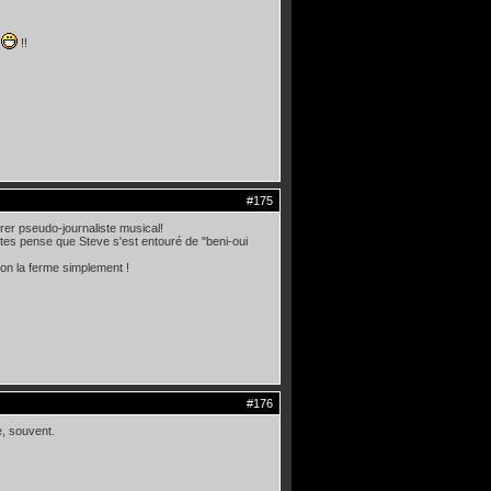
2
!!
#175
rer pseudo-journaliste musical!
ttes pense que Steve s'est entouré de "beni-oui
on la ferme simplement !
#176
e, souvent.