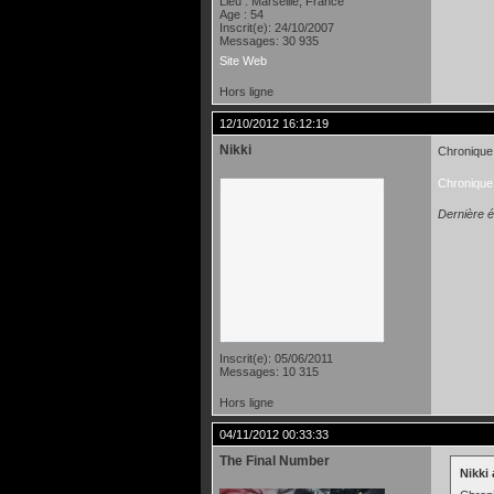
Lieu : Marseille, France
Age : 54
Inscrit(e): 24/10/2007
Messages: 30 935
Site Web
Hors ligne
12/10/2012 16:12:19
Nikki
Chronique 
Chronique 
Dernière é
Inscrit(e): 05/06/2011
Messages: 10 315
Hors ligne
04/11/2012 00:33:33
The Final Number
Nikki 