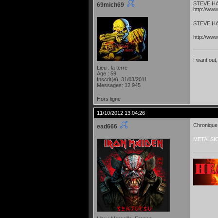
STEVE HAR
69mich69
http://ww
STEVE HAR
http://ww
I want out,
Lieu : la terre
Age : 59
Inscrit(e): 31/03/2011
Messages: 12 945
Hors ligne
11/10/2012 13:04:26
Chronique
ead666
METALSI