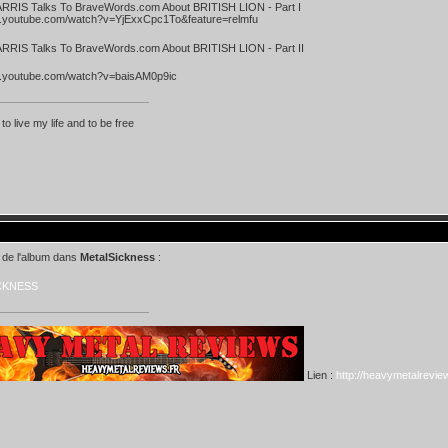
RIS Talks To BraveWords.com About BRITISH LION - Part I
w.youtube.com/watch?v=YjExxCpc1To&feature=relmfu
RIS Talks To BraveWords.com About BRITISH LION - Part II
w.youtube.com/watch?v=baisAM0p9ic
 to live my life and to be free
 de l'album dans
MetalSickness
:
CKNESS
Lien :
http://heavymetalreview