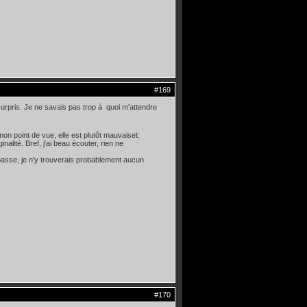
#169
surpris. Je ne savais pas trop à quoi m'attendre
mon point de vue, elle est plutôt mauvaiset:
alité. Bref, j'ai beau écouter, rien ne
 basse, je n'y trouverais probablement aucun
#170