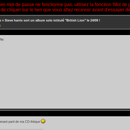
ien mot de passe ne fonctionne pas, utilisez la fonction 'Mot de 
 de cliquer sur le lien que vous allez recevoir avant d'essayer 
s
»
Steve harris sort un album solo intitulé "British Lion" le 24/09 !
t
fle:
intenant parti de ma CD thèque