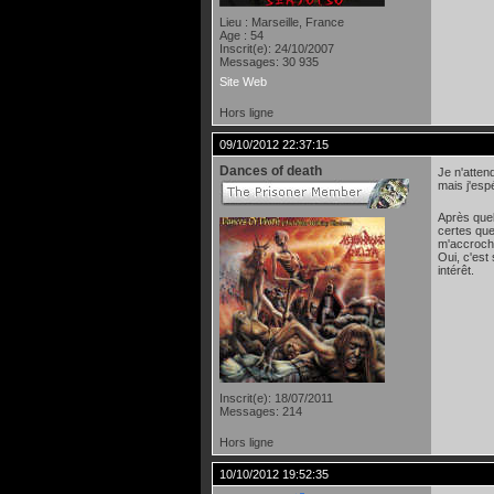
Lieu : Marseille, France
Age : 54
Inscrit(e): 24/10/2007
Messages: 30 935
Site Web
Hors ligne
09/10/2012 22:37:15
Dances of death
Je n'atten
mais j'esp
Après quel
certes que
m'accroch
Oui, c'est
intérêt.
Inscrit(e): 18/07/2011
Messages: 214
Hors ligne
10/10/2012 19:52:35