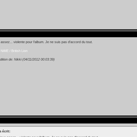
assez... violente pour l'album. Je ne suis pas d'accord du tout.
NiME / British Lion
dition de: Nikki (04/11/2012 00:03:39)
a écrit: