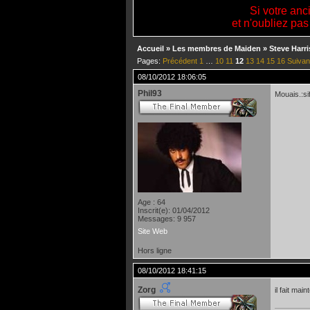
Si votre anc
et n'oubliez pas
Accueil
»
Les membres de Maiden
»
Steve Harri
Pages:
Précédent
1
…
10
11
12
13
14
15
16
Suivan
08/10/2012 18:06:05
Phil93
Mouais.:sif
Age : 64
Inscrit(e): 01/04/2012
Messages: 9 957
Site Web
Hors ligne
08/10/2012 18:41:15
Zorg
il fait ma