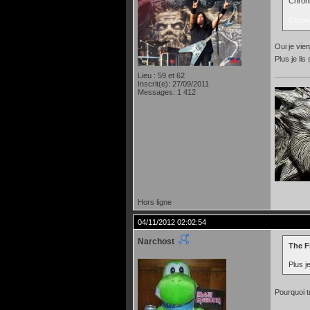
Chroni
Chroni
Oui je vien
Plus je li
Lieu : 59 et 62
Inscrit(e): 27/09/2011
Messages: 1 412
Hors ligne
04/11/2012 02:02:54
Narchost
The F
Plus j
Pourquoi t