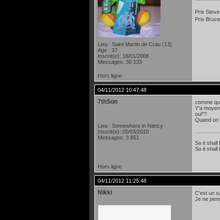
Prix Steve
Prix Bruce
Lieu : Saint Martin de Crau (13)
Age : 37
Inscrit(e): 18/01/2008
Messages: 30 133
Hors ligne
04/11/2012 10:47:48
7thSon
comme quoi
Y'a moyen 
oui"?
Quand on n
Lieu : Somewhere in Nancy
Inscrit(e): 05/03/2010
Messages: 3 851
So it shall
So it shall
Hors ligne
04/11/2012 11:25:48
Nikki
C'est un s
Je ne pens