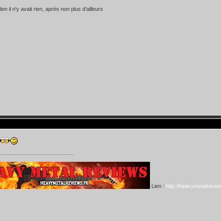
n il n'y avait rien, après non plus d'ailleurs
Lien :
http://heavymetalreview