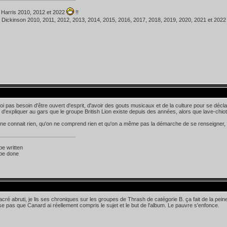
 Harris 2010, 2012 et 2022
!!
 Dickinson 2010, 2011, 2012, 2013, 2014, 2015, 2016, 2017, 2018, 2019, 2020, 2021 et 202
 pas besoin d'être ouvert d'esprit, d'avoir des gouts musicaux et de la culture pour se décla
d'expliquer au gars que le groupe British Lion existe depuis des années, alors que lave-chio
e connait rien, qu'on ne comprend rien et qu'on a même pas la démarche de se renseigner, 
 be written
 be done
acré abruti, je lis ses chroniques sur les groupes de Thrash de catégorie B. ça fait de la pein
e pas que Canard ai réellement compris le sujet et le but de l'album. Le pauvre s'enfonce.