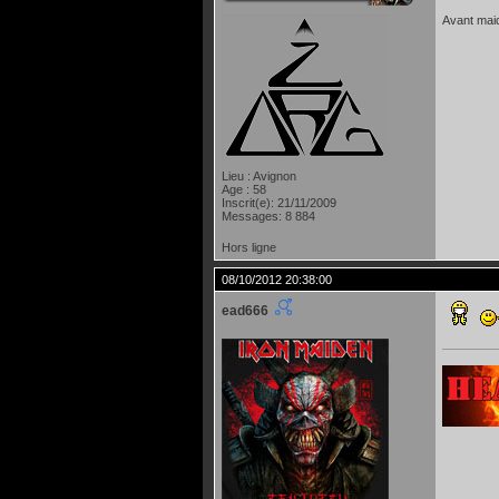
Avant maide
Lieu : Avignon
Age : 58
Inscrit(e): 21/11/2009
Messages: 8 884
Hors ligne
08/10/2012 20:38:00
ead666