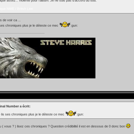
que assez... violente pour l'album. Je ne suis pas d'accord du tout.
que NiME / British Lion
s de voir ca ...
s ses chroniques plus je le déteste ce mec
:gun:
inal Number a écrit:
e lis ses chroniques plus je le déteste ce mec
:gun:
u ( vous ? ) lisez ces chroniques ? Question crédibilité il est en dessous de 0 donc bon