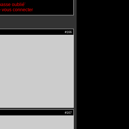
passe oublié'
de vous connecter
#166
#167