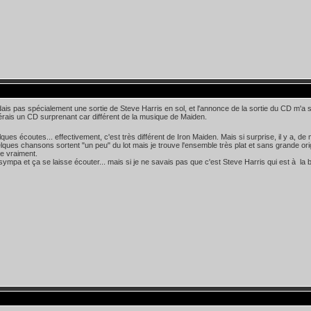
dais pas spécialement une sortie de Steve Harris en sol, et l'annonce de la sortie du CD m'a 
érais un CD surprenant car différent de la musique de Maiden.
ques écoutes... effectivement, c'est très différent de Iron Maiden. Mais si surprise, il y a, de 
lques chansons sortent "un peu" du lot mais je trouve l'ensemble très plat et sans grande origin
e vraiment.
 sympa et ça se laisse écouter... mais si je ne savais pas que c'est Steve Harris qui est à la