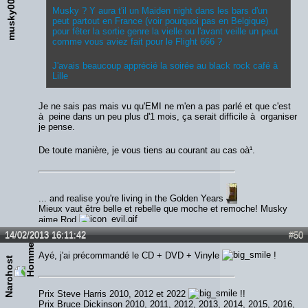
musky00
Musky ? Y aura t'il un Maiden night dans les bars d'un
peut partout en France (voir pourquoi pas en Belgique)
pour fêter la sortie genre la vielle ou l'avant veille un peut
comme vous aviez fait pour le Flight 666 ?
J'avais beaucoup apprécié la soirée au black rock café à
Lille
Je ne sais pas mais vu qu'EMI ne m'en a pas parlé et que c'est
à peine dans un peu plus d'1 mois, ça serait difficile à organiser
je pense.
De toute manière, je vous tiens au courant au cas oà¹.
... and realise you're living in the Golden Years
Mieux vaut être belle et rebelle que moche et remoche! Musky
aime Rod
14/02/2013 16:11:42
#50
Ayé, j'ai précommandé le CD + DVD + Vinyle
!
Narchost
Prix Steve Harris 2010, 2012 et 2022
!!
Prix Bruce Dickinson 2010, 2011, 2012, 2013, 2014, 2015, 2016,