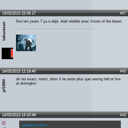
13/02/2013 22:06:17
#47
first ten years ? ça a déjà était réédité avec Vision of the beast.
takarasan
14/02/2013 12:19:40
#48
ah oui exact, merci, donc il ne reste plus que raising hell et live
pf1994
at donington
14/02/2013 14:10:48
#49
takarasan a écrit: