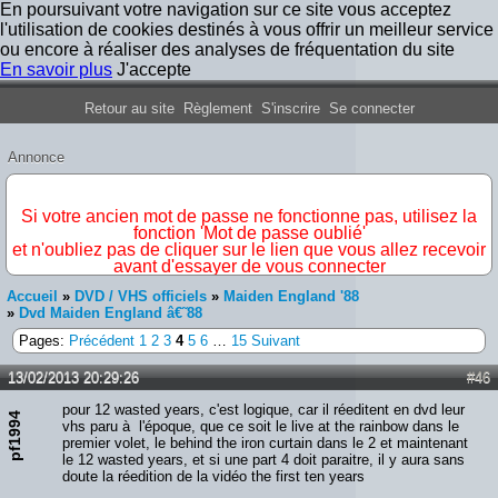
En poursuivant votre navigation sur ce site vous acceptez
l'utilisation de cookies destinés à vous offrir un meilleur service
ou encore à réaliser des analyses de fréquentation du site
En savoir plus
J'accepte
Forum Iron Maiden France
Retour au site
Règlement
S'inscrire
Se connecter
Annonce
IMPORTANT
Si votre ancien mot de passe ne fonctionne pas, utilisez la
fonction 'Mot de passe oublié'
et n'oubliez pas de cliquer sur le lien que vous allez recevoir
avant d'essayer de vous connecter
Accueil
»
DVD / VHS officiels
»
Maiden England '88
»
Dvd Maiden England â€˜88
Pages:
Précédent
1
2
3
4
5
6
…
15
Suivant
13/02/2013 20:29:26
#46
pour 12 wasted years, c'est logique, car il réeditent en dvd leur
pf1994
vhs paru à l'époque, que ce soit le live at the rainbow dans le
premier volet, le behind the iron curtain dans le 2 et maintenant
le 12 wasted years, et si une part 4 doit paraitre, il y aura sans
doute la réedition de la vidéo the first ten years