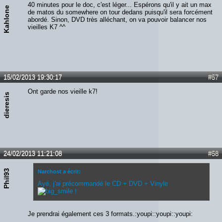
40 minutes pour le doc, c'est léger... Espérons qu'il y ait un max
Kahlone
de matos du somewhere on tour dedans puisqu'il sera forcément
abordé. Sinon, DVD très alléchant, on va pouvoir balancer nos
vieilles K7 ^^
15/02/2013 19:30:17
#57
Ont garde nos vieille k7!
dieresis
24/02/2013 11:21:08
#58
Phil93
Narchost a écrit:
Ayé, j'ai précommandé le CD + DVD + Vinyle
!
Je prendrai également ces 3 formats.:youpi::youpi::youpi: