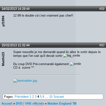
24/02/2013 14:29:44
#59
12.99 le double cd c'est vraiment pas cher!!
pf1994
25/02/2013 21:32:44
#60
Super nouvelle je me demandé quand ils allez le sortir depuis le
Matthi23
temps que l'on sait qu'il devait sortir
Du coup DVD Pré-commandé également
CD à suivre ^^
Pages:
Précédent
1
2
3
4
5
6
…
15
Suivant
Accueil
»
DVD / VHS officiels
»
Maiden England '88