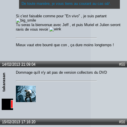
De toute manière, je vous tiens au courant au cas oà¹.
Si c'est faisable comme pour "En vivo" , je suis partant
Tu seras la bienvenue avec Jeff , et puis Muriel et Julien seront
ravis de vous revoir
Mieux vaut etre bourré que con , ça dure moins longtemps !
14/02/2013 21:09:04
#55
Dommage qu'il n'y ait pas de version collectors du DVD
takarasan
15/02/2013 17:16:20
#56