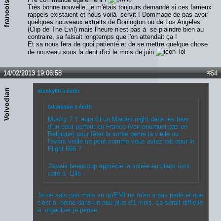
francois
Très bonne nouvelle, je m'étais toujours demandé si ces fameux
rappels existaient et nous voilà servit ! Dommage de pas avoir
quelques nouveaux extraits de Donington ou de Los Angeles
(Clip de The Evil) mais l'heure n'est pas à se plaindre bien au
contraire, sa faisait longtemps que l'on attendait ça !
Et sa nous fera de quoi patienté et de se mettre quelque chose
de nouveau sous la dent d'ici le mois de juin
14/02/2013 19:06:58
#54
Voivodian
musky00 a écrit:
takarasan a écrit:
Musky ? Y aura t'il un Maiden night dans les bars
d'un peut partout en France (voir pourquoi pas en
Belgique) pour fêter la sortie genre la vielle ou
l'avant veille un peut comme vous aviez fait pour le
Flight 666 ?
J'avais beaucoup apprécié la soirée au black rock
café à Lille
Je ne sais pas mais vu qu'EMI ne m'en a pas parlé et que
c'est à peine dans un peu plus d'1 mois, ça serait difficile
à organiser je pense.