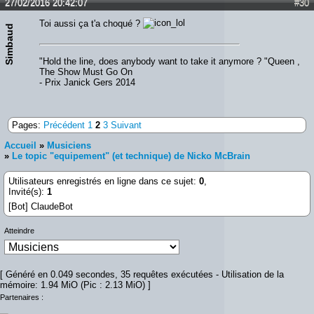
27/02/2016 20:42:07
#30
Toi aussi ça t'a choqué ?
Simbaud
"Hold the line, does anybody want to take it anymore ? "Queen ,
The Show Must Go On
- Prix Janick Gers 2014
Pages:
Précédent
1
2
3
Suivant
Accueil
»
Musiciens
»
Le topic "equipement" (et technique) de Nicko McBrain
Utilisateurs enregistrés en ligne dans ce sujet:
0
,
Invité(s):
1
[Bot] ClaudeBot
Atteindre
[ Généré en 0.049 secondes, 35 requêtes exécutées - Utilisation de la
mémoire: 1.94 MiO (Pic : 2.13 MiO) ]
Partenaires :