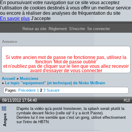
En poursuivant votre navigation sur ce site vous acceptez
l'utilisation de cookies destinés à vous offrir un meilleur service
ou encore à réaliser des analyses de fréquentation du site
En savoir plus
J'accepte
Forum Iron Maiden France
Retour au site
Règlement
S'inscrire
Se connecter
Annonce
IMPORTANT
Si votre ancien mot de passe ne fonctionne pas, utilisez la
fonction 'Mot de passe oublié'
et n'oubliez pas de cliquer sur le lien que vous allez recevoir
avant d'essayer de vous connecter
Accueil
»
Musiciens
»
Le topic "equipement" (et technique) de Nicko McBrain
Pages:
Précédent
1
2
3
Suivant
09/11/2012 17:54:40
#16
D'après la vidéo qu'a posté Ironsteven, la splash serait plutôt la
cymbale devant Nicko (celle oà¹ il y a écrit Paiste).
Angus
Derrière lui il me semble que c'est un gong, utilisé effectivement
sur l'intro de HBTN.