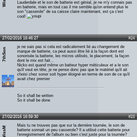
WissM
Lauderdale et le son de batterie est génial, je ne m'y connais pas
en batterie, mais en tout cas il me semble qu'on entend plus le
son "casserole" de sa caisse claire maintenant, est ça c'est
cool!
27/02/2016 16:46:27
#24
je ne sais pas si cela est radicalement lié au changement de
7thSon
marque de batterie, ca peut aussi être lié à la façon dont est
sonorisée la batterie, les micros utilisés, le placement, la façon
dont le mix est fait...
Nicko est quand même un batteur hyper méticuleux et a le son
qu'il veut en tête, je ne pense donc pas que le matériel qu'il ait
choisi chez sonor soit hyper éloigné en terme de son de ce qu'il
avait chez premier
So it shall be written
So it shall be done
27/02/2016 16:59:30
#25
Mais tu ne trouves pas que sur la dernière tournée, le son de
WissM
batterie sonnait un peu casserole? Il a utilisé cette batterie pour
l'enregistrement de l'album ou bien c'est juste pour la tournée?