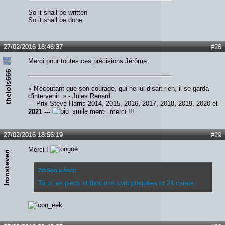
So it shall be written
So it shall be done
27/02/2016 18:46:37
#28
Merci pour toutes ces précisions Jérôme.
thelols666
« N'écoutant que son courage, qui ne lui disait rien, il se garda
d'intervenir. » - Jules Renard
--- Prix Steve Harris 2014, 2015, 2016, 2017, 2018, 2019, 2020 et
2021
---
merci, merci !!!
27/02/2016 18:56:19
#29
Merci !
Ironsteven
7thSon a écrit:
Tous les pieds et fixations sont plaquées or 24 carats.