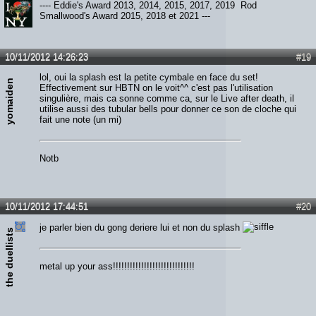
---- Eddie's Award 2013, 2014, 2015, 2017, 2019 Rod
Smallwood's Award 2015, 2018 et 2021 ---
10/11/2012 14:26:23
#19
lol, oui la splash est la petite cymbale en face du set!
yomaiden
Effectivement sur HBTN on le voit^^ c'est pas l'utilisation
singulière, mais ca sonne comme ca, sur le Live after death, il
utilise aussi des tubular bells pour donner ce son de cloche qui
fait une note (un mi)
Notb
10/11/2012 17:44:51
#20
je parler bien du gong deriere lui et non du splash
the duellists
metal up your ass!!!!!!!!!!!!!!!!!!!!!!!!!!!!!