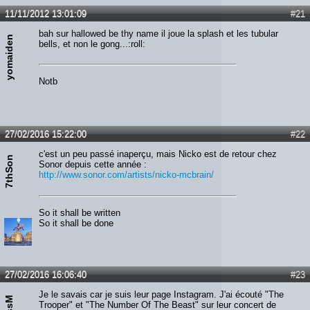
11/11/2012 13:01:09
#21
bah sur hallowed be thy name il joue la splash et les tubular
yomaiden
bells, et non le gong...:roll:
Notb
27/02/2016 15:22:00
#22
c'est un peu passé inaperçu, mais Nicko est de retour chez
7thSon
Sonor depuis cette année :
http://www.sonor.com/artists/nicko-mcbrain/
So it shall be written
So it shall be done
27/02/2016 16:06:40
#23
Je le savais car je suis leur page Instagram. J'ai écouté "The
Trooper" et "The Number Of The Beast" sur leur concert de