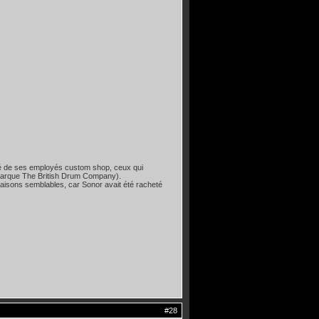
aré de ses employés custom shop, ceux qui
la marque The British Drum Company).
 raisons semblables, car Sonor avait été racheté
#28