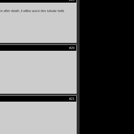
after death, il utilise aussi des tubular bells
#20
#21