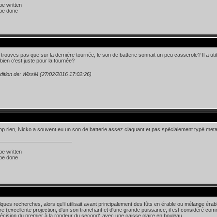
 be written
 be done
 trouves pas que sur la dernière tournée, le son de batterie sonnait un peu casserole? Il a util
 bien c'est juste pour la tournée?
dition de: WissM (27/02/2016 17:02:26)
trop rien, Nicko a souvent eu un son de batterie assez claquant et pas spécialement typé meta
 be written
 be done
ques recherches, alors qu'il utilisait avant principalement des fûts en érable ou mélange éra
re (excellente projection, d'un son tranchant et d'une grande puissance, il est considéré co
 précision du premier à la rondeur du second) avec une caisse claire en bouleau.