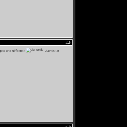
#18
is pas une référence
. J'avais un
#19