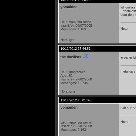
yomaiden
lol, oui la
Effectiveme
pour donne
Lieu : vaux sur seine
Inscrit(e): 03/07/2008
Notb
Messages: 1 163
Hors ligne
10/11/2012 17:44:51
the duellists
je parler 
metal up your
Lieu : montpellier
Age : 52
Inscrit(e): 27/02/2008
Messages: 12 735
Hors ligne
11/11/2012 13:01:09
yomaiden
bah sur hal
Notb
Lieu : vaux sur seine
Inscrit(e): 03/07/2008
Messages: 1 163