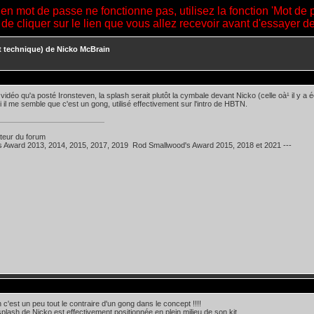
ien mot de passe ne fonctionne pas, utilisez la fonction 'Mot de 
 de cliquer sur le lien que vous allez recevoir avant d'essayer 
t technique) de Nicko McBrain
vidéo qu'a posté Ironsteven, la splash serait plutôt la cymbale devant Nicko (celle oà¹ il y a éc
ui il me semble que c'est un gong, utilisé effectivement sur l'intro de HBTN.
teur du forum
's Award 2013, 2014, 2015, 2017, 2019 Rod Smallwood's Award 2015, 2018 et 2021 ---
 c'est un peu tout le contraire d'un gong dans le concept !!!!
 splash de Nicko est effectivement positionnée en plein milieu de son kit