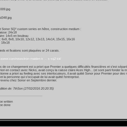
it Sonor SQ² custom series en hêtre, construction medium :
isse: 24x18
ire: 14x5 en bouleau
 6x8, 8x8, 10x10, 12x12, 13x13, 14x14, 15x15, 16x16
: 18x18
ieds et fixations sont plaquées or 24 carats.
w.sonor.com/news/iron-maiden-k … s-sq2-kit/
s de ce changement est a priori que Premier a quelques difficultés financières et s'est sép
priori en contact avec Nicko, avait conçu la caisse claire Aces High... (et sont parti fonder 
tionne a priori au feeling avec ses interlocuteurs, il avait quitté Sonor pour Premier pour des
et la personne qui s'occupait de lui avait quitté l'entreprise.
 revenu chez Sonor en Septembre dernier.
dition de: 7thSon (27/02/2016 20:20:35)
 be written
 be done