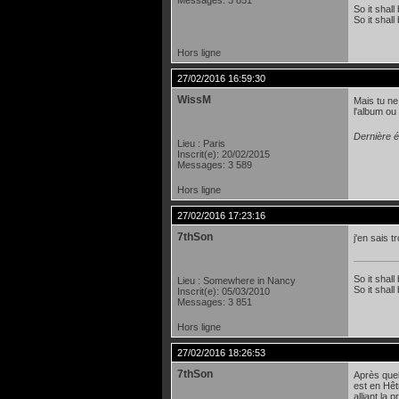
So it shall
So it shall
Hors ligne
27/02/2016 16:59:30
WissM
Mais tu ne
l'album ou
Dernière é
Lieu : Paris
Inscrit(e): 20/02/2015
Messages: 3 589
Hors ligne
27/02/2016 17:23:16
7thSon
j'en sais 
So it shall
Lieu : Somewhere in Nancy
So it shall
Inscrit(e): 05/03/2010
Messages: 3 851
Hors ligne
27/02/2016 18:26:53
7thSon
Après quel
est en Hêt
alliant la