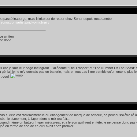
eu passé inaperçu, mais Nicko est de retour chez Sonor depuis cette année :
.sonor.com/artists/nicko-mcbrain/
 be written
 be done
is car je suis leur page Instagram. J'ai écouté "The Trooper" et "The Number Of The Beast" s
st génial, je ne m'y connais pas en batterie, mais en tout cas il me semble qu'on entend plus l
st cool!
 pas si cela est radicalement lié au changement de marque de batterie, ca peut aussi être lié à 
isés, le placement, la façon dont le mix est fait...
quand même un batteur hyper méticuleux et a le son qu'il veut en tête, je ne pense donc pas que
gné en terme de son de ce qu'il avait chez premier