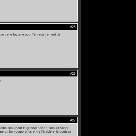
#25
isé cette batterie pour l'enregistrement de
#26
l
#27
ble/bouleau pour la grosse caisse, son kit Sonor
mme un bon compromis entre l'érable et le bouleau