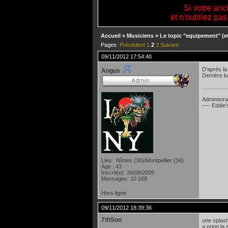
Si votre anc
et n'oubliez pas
Accueil
»
Musiciens
»
Le topic "equipement" (e
Pages:
Précédent
1
2
3
Suivant
09/11/2012 17:54:40
D'après la 
Angus
Derrière l
Administra
---- Eddie
Lieu : Nîmes (30)/Montpellier (34)
Age : 43
Inscrit(e): 26/08/2009
Messages: 10 168
Hors ligne
09/11/2012 18:39:36
7thSon
une splash
a priori la