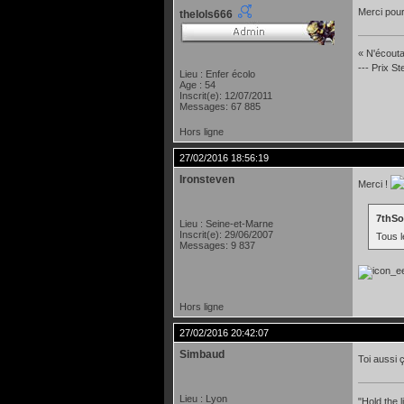
Merci pour
thelols666
« N'écoutan
--- Prix S
Lieu : Enfer écolo
Age : 54
Inscrit(e): 12/07/2011
Messages: 67 885
Hors ligne
27/02/2016 18:56:19
Ironsteven
Merci !
7thSo
Lieu : Seine-et-Marne
Inscrit(e): 29/06/2007
Tous l
Messages: 9 837
Hors ligne
27/02/2016 20:42:07
Simbaud
Toi aussi 
Lieu : Lyon
"Hold the