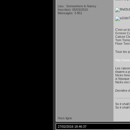
Lieu : Somewhere in Nancy
Inscrit(e): 05/03/2010
Messages: 3 851
C'est un k
Grosse Ca
Caisse Cla
Tom Toms:
Floor Tom
Tous les p
http://ww
Les raison
étaient a 
Nicko fonc
à l'époque 
Nicko est
Dernière é
So it shall
So it shall
Hors ligne
27/02/2016 18:46:37