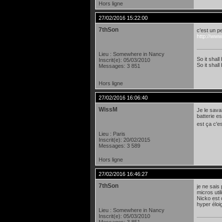
Hors ligne
27/02/2016 15:22:00
7thSon
c'est un p
http://www
Lieu : Somewhere in Nancy
So it shall
Inscrit(e): 05/03/2010
So it shall
Messages: 3 851
Hors ligne
27/02/2016 16:06:40
WissM
Je le sava
batterie e
est ça c'e
Lieu : Paris
Inscrit(e): 20/02/2015
Messages: 3 589
Hors ligne
27/02/2016 16:46:27
7thSon
je ne sais
micros util
Nicko est 
hyper éloi
Lieu : Somewhere in Nancy
Inscrit(e): 05/03/2010
Messages: 3 851