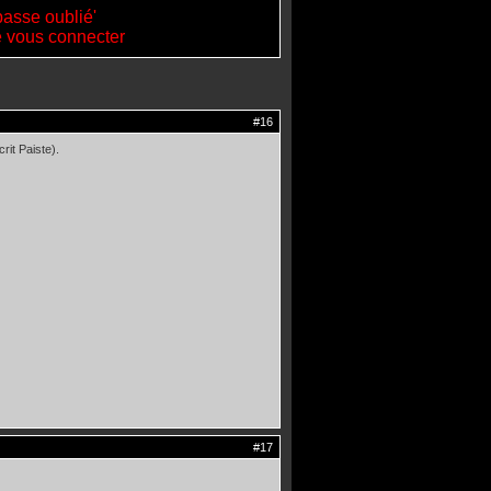
passe oublié'
de vous connecter
#16
rit Paiste).
#17