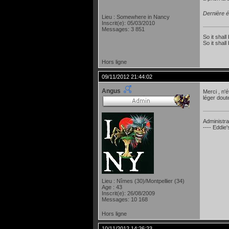
Dernière é
Lieu : Somewhere in Nancy
Inscrit(e): 05/03/2010
Messages: 3 851
So it shall
So it shall
Hors ligne
09/11/2012 21:44:02
Angus
Merci , n'
léger doute
Administra
---- Eddie
Lieu : Nîmes (30)/Montpellier (34)
Age : 43
Inscrit(e): 26/08/2009
Messages: 10 168
Hors ligne
10/11/2012 14:26:23