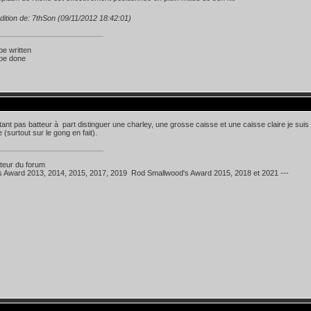
dition de: 7thSon (09/11/2012 18:42:01)
 be written
 be done
étant pas batteur à part distinguer une charley, une grosse caisse et une caisse claire je su
 (surtout sur le gong en fait).
teur du forum
's Award 2013, 2014, 2015, 2017, 2019 Rod Smallwood's Award 2015, 2018 et 2021 ---