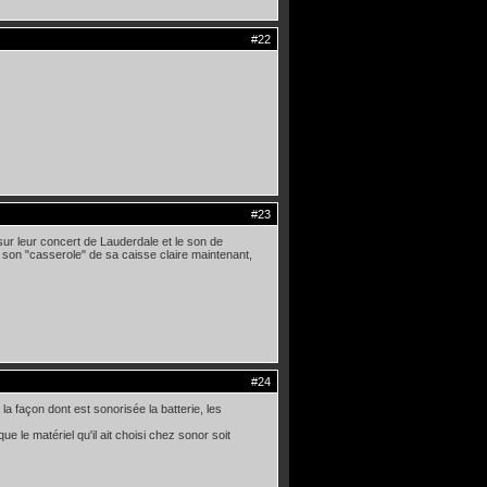
#22
#23
ur leur concert de Lauderdale et le son de
e son "casserole" de sa caisse claire maintenant,
#24
la façon dont est sonorisée la batterie, les
 le matériel qu'il ait choisi chez sonor soit