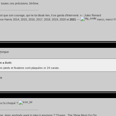
 toutes ces précisions Jérôme.
t que son courage, qui ne lui disait rien, il se garda d'intervenir. » - Jules Renard
teve Harris 2014, 2015, 2016, 2017, 2018, 2019, 2020 et
2021
---
merci, merci !!!
n a écrit:
es pieds et fixations sont plaquées or 24 carats.
ça t'a choqué ?
 line, does anybody want to take it anymore ? "Queen , The Show Must Go On