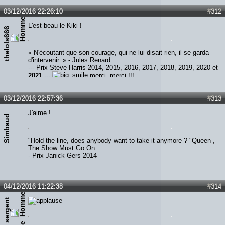
03/12/2016 22:26:10
#312
L'est beau le Kiki !
thelols666
« N'écoutant que son courage, qui ne lui disait rien, il se garda
d'intervenir. » - Jules Renard
--- Prix Steve Harris 2014, 2015, 2016, 2017, 2018, 2019, 2020 et
2021
---
merci, merci !!!
03/12/2016 22:57:36
#313
J'aime !
Simbaud
"Hold the line, does anybody want to take it anymore ? "Queen ,
The Show Must Go On
- Prix Janick Gers 2014
04/12/2016 11:22:38
#314
s
e
r
g
e
n
t
e
d
d
i