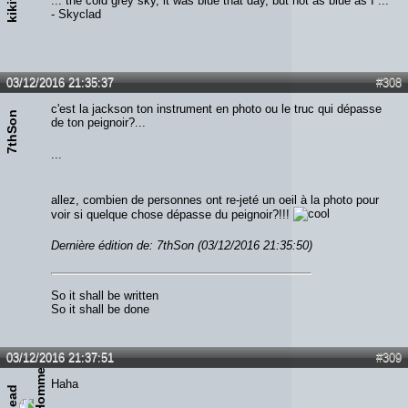
... the cold grey sky, it was blue that day, but not as blue as I ...
- Skyclad
03/12/2016 21:35:37
#308
c'est la jackson ton instrument en photo ou le truc qui dépasse
7thSon
de ton peignoir?...
...
allez, combien de personnes ont re-jeté un oeil à la photo pour
voir si quelque chose dépasse du peignoir?!!!
Dernière édition de: 7thSon (03/12/2016 21:35:50)
So it shall be written
So it shall be done
03/12/2016 21:37:51
#309
Haha