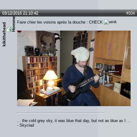
03/12/2016 21:10:42
#304
Faire chier les voisins après la douche : CHECK
kikithehead
... the cold grey sky, it was blue that day, but not as blue as I ...
- Skyclad