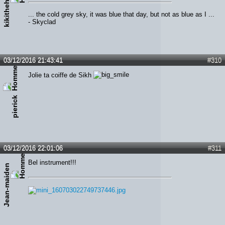
kikithehead
... the cold grey sky, it was blue that day, but not as blue as I ...
- Skyclad
03/12/2016 21:43:41
#310
Jolie ta coiffe de Sikh
pierick
03/12/2016 22:01:06
#311
Bel instrument!!!
Jean-maiden