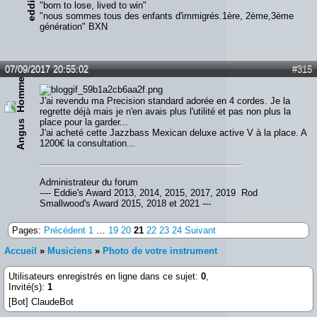
e
"born to lose, lived to win"
"nous sommes tous des enfants d'immigrés.1ère, 2ème,3ème
génération" BXN
07/09/2017 20:55:02
#315
J'ai revendu ma Precision standard adorée en 4 cordes. Je la
regrette déjà mais je n'en avais plus l'utilité et pas non plus la
place pour la garder...
Angus
J'ai acheté cette Jazzbass Mexican deluxe active V à la place. A
1200€ la consultation...
Administrateur du forum
---- Eddie's Award 2013, 2014, 2015, 2017, 2019 Rod
Smallwood's Award 2015, 2018 et 2021 ---
Pages:
Précédent
1
…
19
20
21
22
23
24
Suivant
Accueil
»
Musiciens
»
Photo de votre instrument
Utilisateurs enregistrés en ligne dans ce sujet:
0
,
Invité(s):
1
[Bot] ClaudeBot