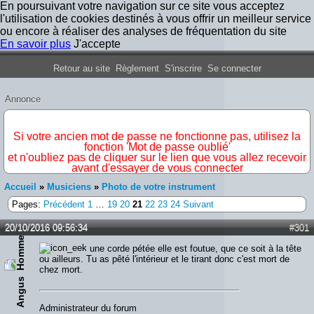
En poursuivant votre navigation sur ce site vous acceptez
l'utilisation de cookies destinés à vous offrir un meilleur service
ou encore à réaliser des analyses de fréquentation du site
En savoir plus
J'accepte
Forum Iron Maiden France
Retour au site
Règlement
S'inscrire
Se connecter
Annonce
IMPORTANT
Si votre ancien mot de passe ne fonctionne pas, utilisez la
fonction 'Mot de passe oublié'
et n'oubliez pas de cliquer sur le lien que vous allez recevoir
avant d'essayer de vous connecter
Accueil
»
Musiciens
»
Photo de votre instrument
Pages:
Précédent
1
…
19
20
21
22
23
24
Suivant
20/10/2016 09:56:34
#301
une corde pétée elle est foutue, que ce soit à la tête
ou ailleurs. Tu as pêté l'intérieur et le tirant donc c'est mort de
chez mort.
Angus
Administrateur du forum