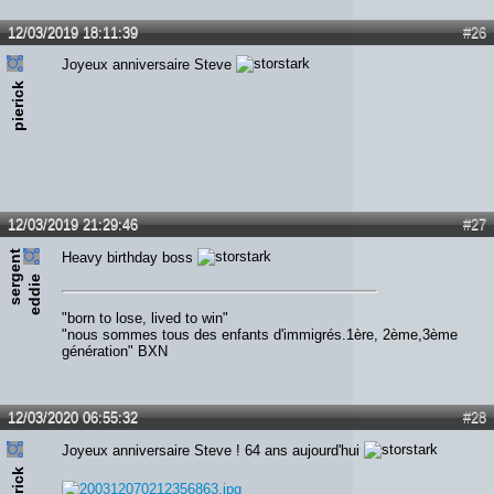
12/03/2019 18:11:39
#26
Joyeux anniversaire Steve
pierick
12/03/2019 21:29:46
#27
s
e
r
e
n
t
e
d
d
i
Heavy birthday boss
g
e
"born to lose, lived to win"
"nous sommes tous des enfants d'immigrés.1ère, 2ème,3ème
génération" BXN
12/03/2020 06:55:32
#28
Joyeux anniversaire Steve ! 64 ans aujourd'hui
pierick