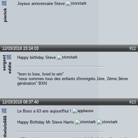
Joyeux anniversaire Steve
pierick
12/03/2018 23:24:03
#22
s
e
r
e
n
t
e
d
d
i
Happy birthday Steve
g
e
"born to lose, lived to win"
"nous sommes tous des enfants d'immigrés.1ère, 2ème,3ème
génération" BXN
12/03/2019 08:37:40
#23
Le Boss a 63 ans aujourd'hui !
thelols666
Happy Birthday Mr Steve Harris