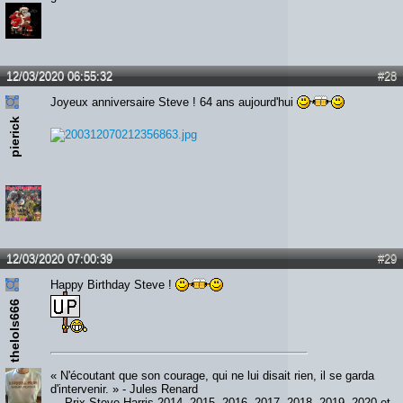
12/03/2020 06:55:32
#28
Joyeux anniversaire Steve ! 64 ans aujourd'hui
pierick
12/03/2020 07:00:39
#29
Happy Birthday Steve !
thelols666
« N'écoutant que son courage, qui ne lui disait rien, il se garda
d'intervenir. » - Jules Renard
--- Prix Steve Harris 2014, 2015, 2016, 2017, 2018, 2019, 2020 et