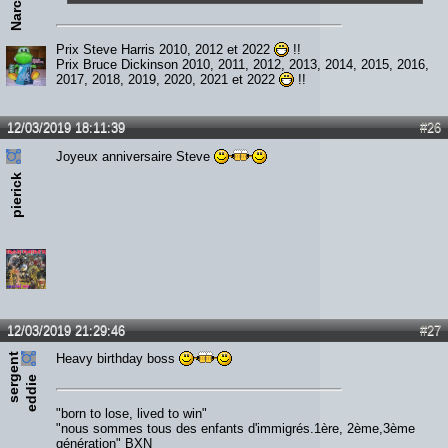
Prix Steve Harris 2010, 2012 et 2022
!!
Prix Bruce Dickinson 2010, 2011, 2012, 2013, 2014, 2015, 2016,
2017, 2018, 2019, 2020, 2021 et 2022
!!
12/03/2019 18:11:39
#26
Joyeux anniversaire Steve
pierick
12/03/2019 21:29:46
#27
s
e
r
e
n
t
e
d
d
i
Heavy birthday boss
g
e
"born to lose, lived to win"
"nous sommes tous des enfants d'immigrés.1ère, 2ème,3ème
génération" BXN