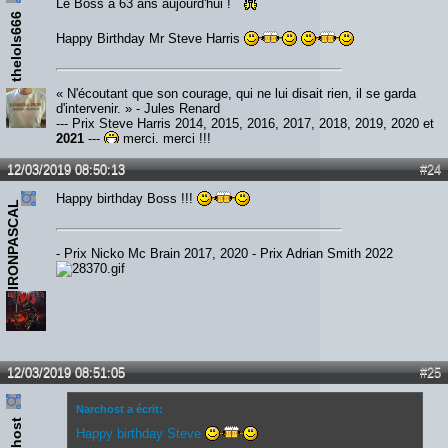
Le Boss a 63 ans aujourd'hui !
thelols666
Happy Birthday Mr Steve Harris
« N'écoutant que son courage, qui ne lui disait rien, il se garda
d'intervenir. » - Jules Renard
--- Prix Steve Harris 2014, 2015, 2016, 2017, 2018, 2019, 2020 et
2021
---
merci, merci !!!
12/03/2019 08:50:13
#24
Happy birthday Boss !!!
IRONPASCAL
- Prix Nicko Mc Brain 2017, 2020 - Prix Adrian Smith 2022
12/03/2019 08:51:05
#25
Narchost a écrit:
Narchost
Happy birthday Steve