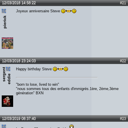
12/03/2018 14:58:22
#21
Joyeux anniversaire Steve
pierick
12/03/2018 23:24:03
#22
s
e
r
e
n
t
e
d
d
i
Happy birthday Steve
g
e
"born to lose, lived to win"
"nous sommes tous des enfants d'immigrés.1ère, 2ème,3ème
génération" BXN
12/03/2019 08:37:40
#23