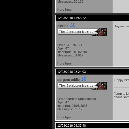
Messages: 10 165
Hors ligne
12/03/2018 14:58:22
pierick
Joyeux an
Lieu : GRENOBLE
Age : 47
Inscrit(e): 01/11/2010
Messages: 31 917
Hors ligne
12/03/2018 23:24:03
sergent eddie
Happy bir
"born to lo
"nous som
Lieu : bourbon l'archambault
Age : 47
Inscrit(e): 01/03/2013
Messages: 33 750
Hors ligne
12/03/2019 08:37:40