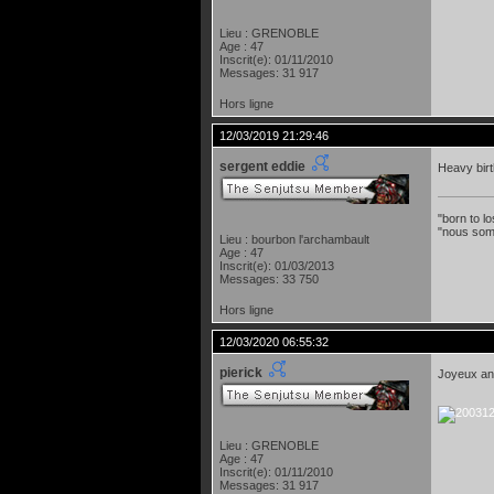
Lieu : GRENOBLE
Age : 47
Inscrit(e): 01/11/2010
Messages: 31 917
Hors ligne
12/03/2019 21:29:46
sergent eddie
Heavy bir
"born to lo
"nous som
Lieu : bourbon l'archambault
Age : 47
Inscrit(e): 01/03/2013
Messages: 33 750
Hors ligne
12/03/2020 06:55:32
pierick
Joyeux ann
Lieu : GRENOBLE
Age : 47
Inscrit(e): 01/11/2010
Messages: 31 917