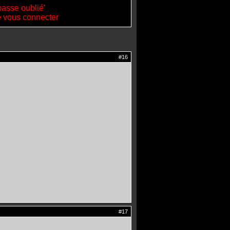
passe oublié'
de vous connecter
#16
#17