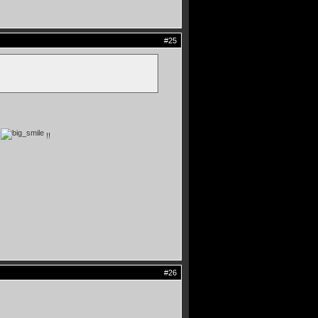
#25
2
!!
#26