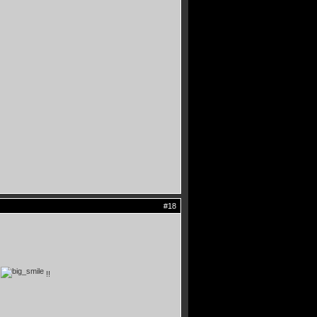
#18
2
!!