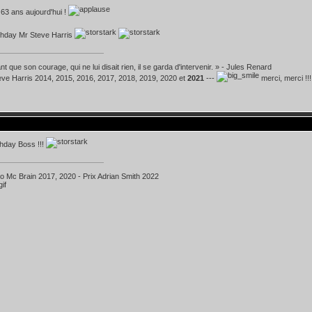
63 ans aujourd'hui !
thday Mr Steve Harris
t que son courage, qui ne lui disait rien, il se garda d'intervenir. » - Jules Renard
teve Harris 2014, 2015, 2016, 2017, 2018, 2019, 2020 et
2021
---
merci, merci !!!
hday Boss !!!
ko Mc Brain 2017, 2020 - Prix Adrian Smith 2022