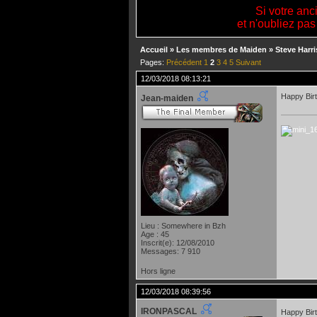
Si votre anc
et n'oubliez pas
Accueil
»
Les membres de Maiden
»
Steve Harri
Pages:
Précédent
1
2
3
4
5
Suivant
12/03/2018 08:13:21
Happy Birt
Jean-maiden
Lieu : Somewhere in Bzh
Age : 45
Inscrit(e): 12/08/2010
Messages: 7 910
Hors ligne
12/03/2018 08:39:56
IRONPASCAL
Happy Birt