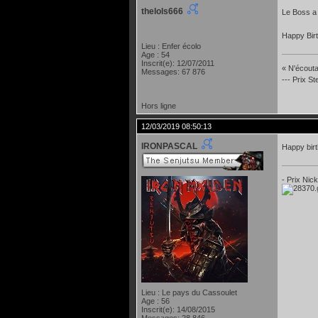
thelols666
Le Boss a 
Happy Bir
Lieu : Enfer écolo
Age : 54
Inscrit(e): 12/07/2011
« N'écoutan
Messages: 67 876
--- Prix S
Hors ligne
12/03/2019 08:50:13
IRONPASCAL
Happy birt
- Prix Nic
Lieu : Le pays du Cassoulet
Age : 56
Inscrit(e): 14/08/2015
Messages: 28 846