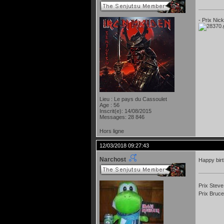
- Prix Nic
Lieu : Le pays du Cassoulet
Age : 56
Inscrit(e): 14/08/2015
Messages: 28 846
Hors ligne
12/03/2018 09:27:43
Narchost
Happy bir
Prix Steve
Prix Bruce