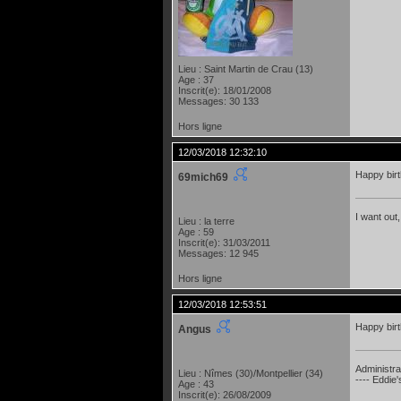
Lieu : Saint Martin de Crau (13)
Age : 37
Inscrit(e): 18/01/2008
Messages: 30 133
Hors ligne
12/03/2018 12:32:10
Happy bir
69mich69
I want out,
Lieu : la terre
Age : 59
Inscrit(e): 31/03/2011
Messages: 12 945
Hors ligne
12/03/2018 12:53:51
Happy bir
Angus
Administra
Lieu : Nîmes (30)/Montpellier (34)
---- Eddie
Age : 43
Inscrit(e): 26/08/2009