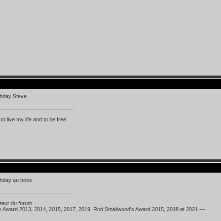
thday Steve
 to live my life and to be free
thday au boss.
teur du forum
's Award 2013, 2014, 2015, 2017, 2019 Rod Smallwood's Award 2015, 2018 et 2021 ---