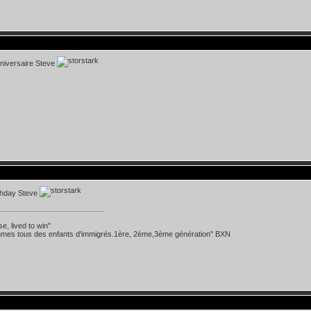
niversaire Steve
thday Steve
se, lived to win"
mes tous des enfants d'immigrés.1ère, 2ème,3ème génération" BXN