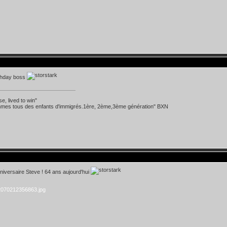
thday boss
se, lived to win"
mes tous des enfants d'immigrés.1ère, 2ème,3ème génération" BXN
iversaire Steve ! 64 ans aujourd'hui