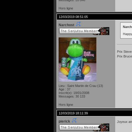
Hors ligne
12/03/2019 08:51:05
Narchost
Narcho
Happy
Prix Steve
Prix Bruce
Lieu : Saint Martin de Crau (13)
Age : 37
Inscrit(e): 18/01/2008
Messages: 30 133
Hors ligne
12/03/2019 18:11:39
pierick
Joyeux an