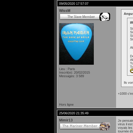
09/05/2020 17:57:07
WissM
Angus
I
Si
Si
Si
Si
Al
Do
A
T
T
Lieu : Paris
Inscrit(e): 20/02/2015
Messages: 3 589
Ils vo
+1000 c'es
Hors ligne
25/06/2020 21:35:49
Mimir13
Je pensais
virus il e
voyais les
tournée d’