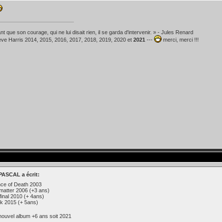
t que son courage, qui ne lui disait rien, il se garda d'intervenir. » - Jules Renard
teve Harris 2014, 2015, 2016, 2017, 2018, 2019, 2020 et
2021
---
merci, merci !!!
ASCAL a écrit:
nce of Death 2003
matter 2006 (+3 ans)
 final 2010 (+ 4ans)
ok 2015 (+ 5ans)
nouvel album +6 ans soit 2021