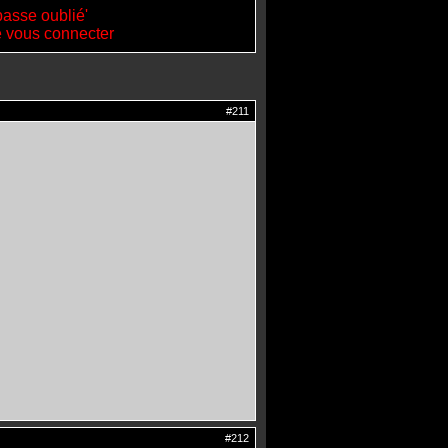
passe oublié'
de vous connecter
#211
#212