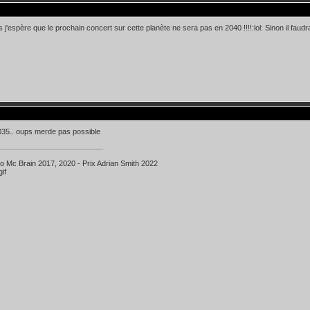
s j'espère que le prochain concert sur cette planète ne sera pas en 2040 !!!!:lol: Sinon il fau
035.. oups merde pas possible
ko Mc Brain 2017, 2020 - Prix Adrian Smith 2022