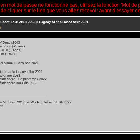
ien mot de passe ne fonctionne pas, utilisez la fonction 'Mot de 
 de cliquer sur le lien que vous allez recevoir avant d'essayer 
 Beast Tour 2018-2022
»
Legacy of the Beast tour 2020
t
of Death 2003
er 2006 (+3 ans)
l 2010 (+ 4ans)
015 (+ 5ans)
el album +6 ans soit 2021
ere partie legacy juillet 2021
 automne 2021
émisphère Sud printemps 2022
émisphère nord été 2022
ko Mc Brain 2017, 2020 - Prix Adrian Smith 2022