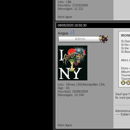
Lieu : Lille
Inscrit(e): 27/03/2009
Messages: 11 211
Hors ligne
08/05/2020 18:55:30
Angus
IRONP
Si Da
Si No 
Si the
Si Bo
Alors 
Donc d
Album
Tourn
Tourn
Lieu : Nîmes (30)/Montpellier (34)
Age : 43
Inscrit(e): 26/08/2009
Sauf que l
Messages: 10 168
Ils vont p
Administra
---- Eddie
Hors ligne