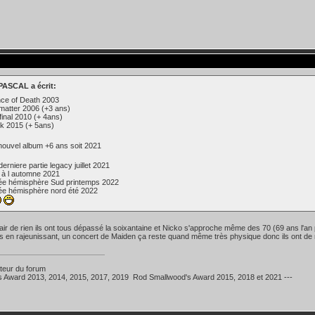
ASCAL a écrit:
nce of Death 2003
matter 2006 (+3 ans)
 final 2010 (+ 4ans)
ok 2015 (+ 5ans)
nouvel album +6 ans soit 2021
erniere partie legacy juillet 2021
 à l automne 2021
ée hémisphère Sud printemps 2022
ée hémisphère nord été 2022
'air de rien ils ont tous dépassé la soixantaine et Nicko s'approche même des 70 (69 ans l'a
as en rajeunissant, un concert de Maiden ça reste quand même très physique donc ils ont d
teur du forum
's Award 2013, 2014, 2015, 2017, 2019 Rod Smallwood's Award 2015, 2018 et 2021 ---