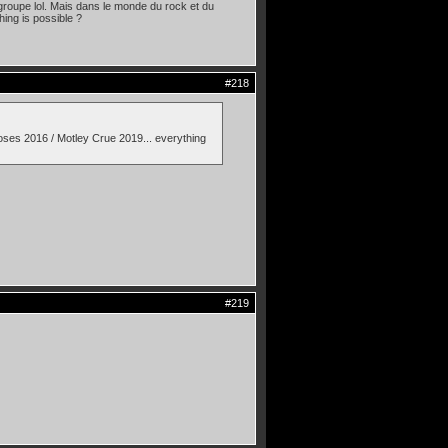
le groupe lol. Mais dans le monde du rock et du
ing is possible ?
#218
ses 2016 / Motley Crue 2019... everything
#219