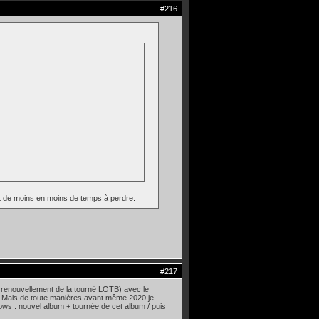
#216
nt de moins en moins de temps à perdre.
#217
du renouvellement de la tourné LOTB) avec le
1. Mais de toute manières avant même 2020 je
ows : nouvel album + tournée de cet album / puis