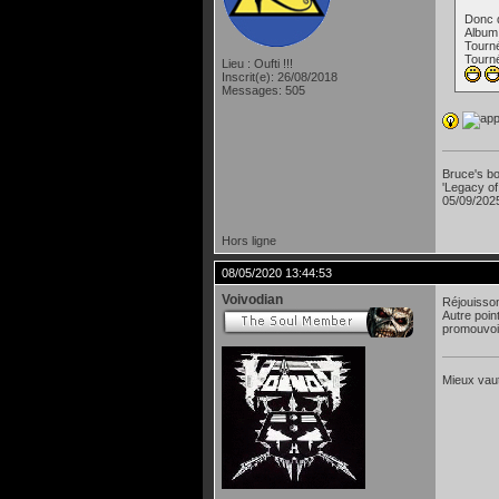
Donc d
Album
Tourn
Tourn
Lieu : Oufti !!!
Inscrit(e): 26/08/2018
Messages: 505
Bruce's bo
'Legacy of
05/09/2025
Hors ligne
08/05/2020 13:44:53
Voivodian
Réjouisson
Autre poin
promouvoi
Mieux vaut