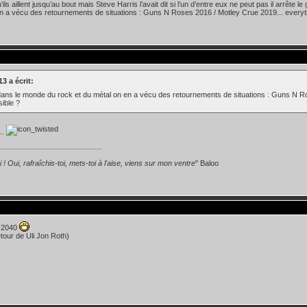
ils aillent jusqu’au bout mais Steve Harris l’avait dit si l’un d’entre eux ne peut pas il arrête 
n a vécu des retournements de situations : Guns N Roses 2016 / Motley Crue 2019... everyth
3 a écrit:
ans le monde du rock et du métal on en a vécu des retournements de situations : Guns N Ro
sible ?
..
 ! Oui, rafraîchis-toi, mets-toi à l'aise, viens sur mon ventre
" Baloo
 2040
etour de Uli Jon Roth)