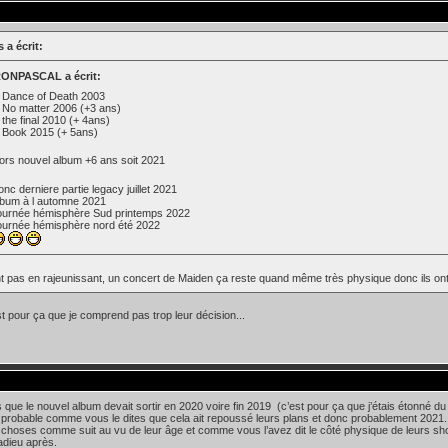
 a écrit:
RONPASCAL a écrit:
 Dance of Death 2003
 No matter 2006 (+3 ans)
 the final 2010 (+ 4ans)
 Book 2015 (+ 5ans)
ors nouvel album +6 ans soit 2021
nc derniere partie legacy juillet 2021
lbum à l automne 2021
ournée hémisphère Sud printemps 2022
ournée hémisphère nord été 2022
nt pas en rajeunissant, un concert de Maiden ça reste quand même très physique donc ils o
t pour ça que je comprend pas trop leur décision...
 que le nouvel album devait sortir en 2020 voire fin 2019 (c’est pour ça que j’étais étonné 
st probable comme vous le dites que cela ait repoussé leurs plans et donc probablement 202
 choses comme suit au vu de leur âge et comme vous l’avez dit le côté physique de leurs sh
adieu après.