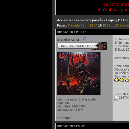
Si votre anc
et n'oubliez pas
Accueil
»
Les concerts passés
»
Legacy Of The
Pages:
Précédent
1
…
13
14
15
16
17
…
28
Suivan
08/05/2020 11:10:17
Si Dance 
IRONPASCAL
Si No matt
Si the fina
Si Book 2
Alors nouv
Donc derni
Album à l
Tournée h
Tournée h
- Prix Nic
Lieu : Le pays du Cassoulet
Age : 56
Inscrit(e): 14/08/2015
Messages: 28 846
Hors ligne
08/05/2020 11:53:01