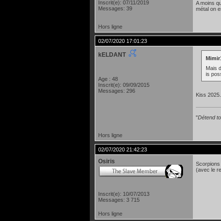
Inscrit(e): 07/11/2019
A moins qu’
Messages: 39
métal on e
Hors ligne
02/07/2020 17:01:23
kELDANT
Mimir1
Mais d
is pos
Age : 48
Inscrit(e): 09/09/2015
Messages: 296
Kiss 2025.
"
Détend toi
Hors ligne
02/07/2020 21:42:23
Osiris
Scorpions
(avec le r
Inscrit(e): 10/07/2013
Messages: 3 715
Hors ligne