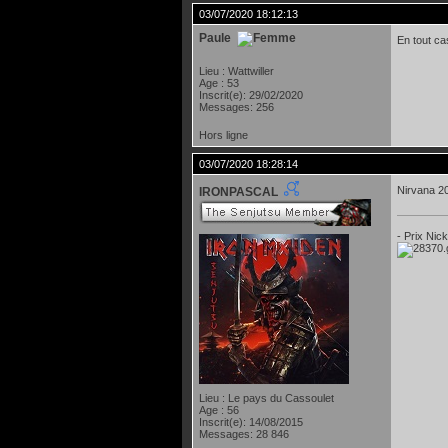
03/07/2020 18:12:13
Paule
En tout ca
Lieu : Wattwiller
Age : 53
Inscrit(e): 29/02/2020
Messages: 256
Hors ligne
03/07/2020 18:28:14
Nirvana 2
IRONPASCAL
- Prix Nic
Lieu : Le pays du Cassoulet
Age : 56
Inscrit(e): 14/08/2015
Messages: 28 846