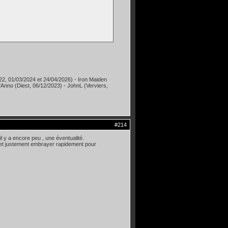
22, 01/03/2024 et 24/04/2026) - Iron Maiden
i'Anno (Diest, 06/12/2023) - JohnL (Verviers,
#214
l y a encore peu , une éventualité.
y" et justement embrayer rapidement pour