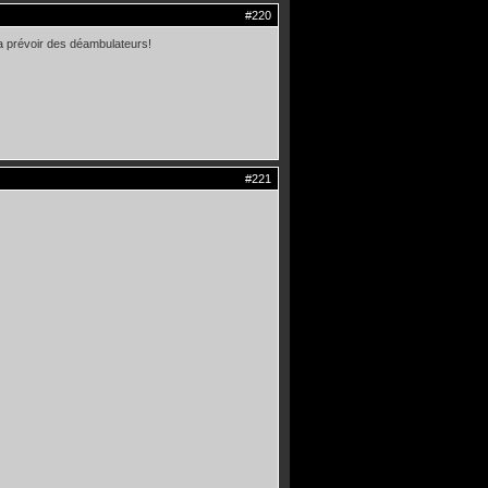
#220
dra prévoir des déambulateurs!
#221