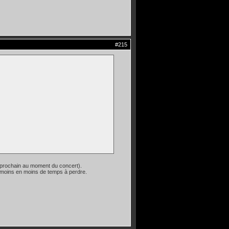
#215
n prochain au moment du concert).
e moins en moins de temps à perdre.