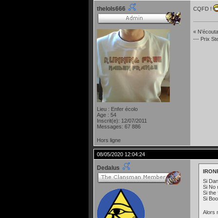
thelols666
CQFD !
« N'écoutan
--- Prix S
Lieu : Enfer écolo
Age : 54
Inscrit(e): 12/07/2011
Messages: 67 886
Hors ligne
08/05/2020 12:04:24
Dedalus
IRONP
Si Da
Si No 
Si the
Si Bo
Alors 