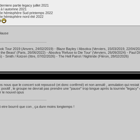
erniere partie legacy juillet 2021
 à l automne 2021
ée hémisphère Sud printemps 2022
ée hémisphère nord été 2022
ok Tour 2019 (Anvers, 24/02/2019) - Blaze Bayley / Absolva (Verviers, 15/03/2019, 22/04/20
 the Beast' (Paris, 26/06/2022) - Absolva 'Refuse to Die Tour' (Verviers, 26/09/2024) - Paul D
) - Smith / Kotzen (Ittre, 07/02/2026) - The Hell Patrol / Nightride (Fléron, 28/02/2026)
s nous que le concert soit repoussé (et donc confirmé) et non annulé , annulation qui restait i
t positif , le groupe ne devrait pas prendre une "pause" trop longue après la tournée "legac
r le nouvel opus
 etre bourré que con , ça dure moins longtemps !