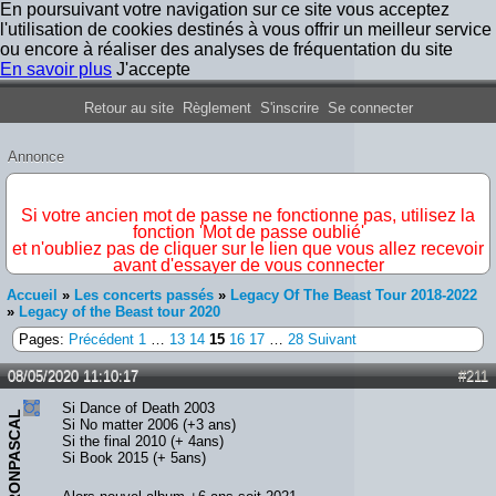
En poursuivant votre navigation sur ce site vous acceptez
l'utilisation de cookies destinés à vous offrir un meilleur service
ou encore à réaliser des analyses de fréquentation du site
En savoir plus
J'accepte
Forum Iron Maiden France
Retour au site
Règlement
S'inscrire
Se connecter
Annonce
IMPORTANT
Si votre ancien mot de passe ne fonctionne pas, utilisez la
fonction 'Mot de passe oublié'
et n'oubliez pas de cliquer sur le lien que vous allez recevoir
avant d'essayer de vous connecter
Accueil
»
Les concerts passés
»
Legacy Of The Beast Tour 2018-2022
»
Legacy of the Beast tour 2020
Pages:
Précédent
1
…
13
14
15
16
17
…
28
Suivant
08/05/2020 11:10:17
#211
Si Dance of Death 2003
IRONPASCAL
Si No matter 2006 (+3 ans)
Si the final 2010 (+ 4ans)
Si Book 2015 (+ 5ans)