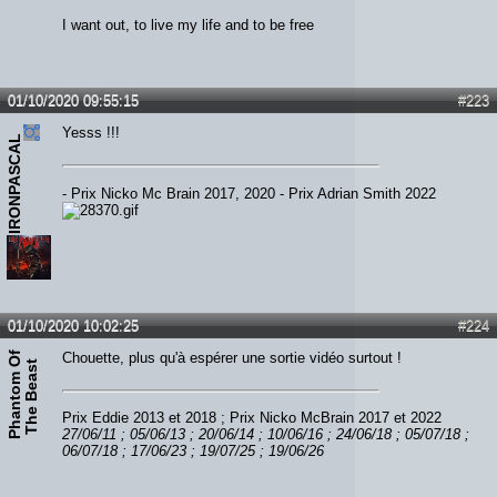
I want out, to live my life and to be free
01/10/2020 09:55:15
#223
Yesss !!!
IRONPASCAL
- Prix Nicko Mc Brain 2017, 2020 - Prix Adrian Smith 2022
01/10/2020 10:02:25
#224
P
h
a
n
t
o
m
O
f
T
h
e
B
e
a
s
Chouette, plus qu'à espérer une sortie vidéo surtout !
t
Prix Eddie 2013 et 2018 ; Prix Nicko McBrain 2017 et 2022
27/06/11 ; 05/06/13 ; 20/06/14 ; 10/06/16 ; 24/06/18 ; 05/07/18 ;
06/07/18 ; 17/06/23 ; 19/07/25 ; 19/06/26