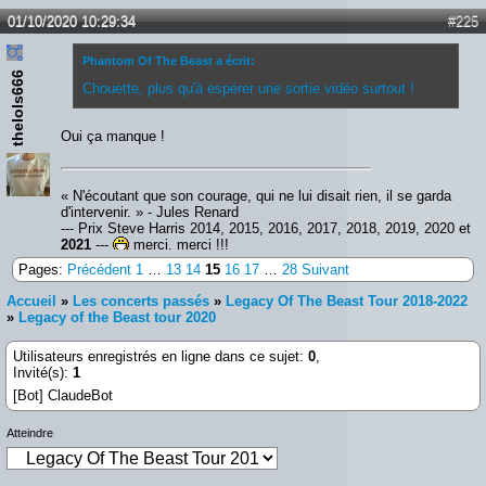
01/10/2020 10:29:34
#225
Phantom Of The Beast a écrit:
thelols666
Chouette, plus qu'à espérer une sortie vidéo surtout !
Oui ça manque !
« N'écoutant que son courage, qui ne lui disait rien, il se garda
d'intervenir. » - Jules Renard
--- Prix Steve Harris 2014, 2015, 2016, 2017, 2018, 2019, 2020 et
2021
---
merci, merci !!!
Pages:
Précédent
1
…
13
14
15
16
17
…
28
Suivant
Accueil
»
Les concerts passés
»
Legacy Of The Beast Tour 2018-2022
»
Legacy of the Beast tour 2020
Utilisateurs enregistrés en ligne dans ce sujet:
0
,
Invité(s):
1
[Bot] ClaudeBot
Atteindre