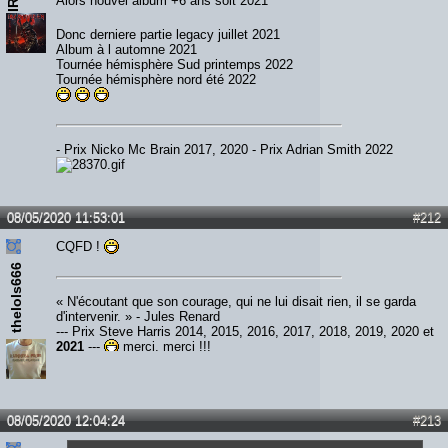
Alors nouvel album +6 ans soit 2021
Donc derniere partie legacy juillet 2021
Album à l automne 2021
Tournée hémisphère Sud printemps 2022
Tournée hémisphère nord été 2022
- Prix Nicko Mc Brain 2017, 2020 - Prix Adrian Smith 2022
08/05/2020 11:53:01
#212
CQFD !
thelols666
« N'écoutant que son courage, qui ne lui disait rien, il se garda
d'intervenir. » - Jules Renard
--- Prix Steve Harris 2014, 2015, 2016, 2017, 2018, 2019, 2020 et
2021
---
merci, merci !!!
08/05/2020 12:04:24
#213