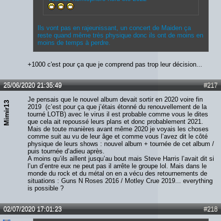
Ils vont pas en rajeunissant, un concert de Maiden ça
reste quand même très physique donc ils ont de moins en
moins de temps à perdre.
+1000 c'est pour ça que je comprend pas trop leur décision...
25/06/2020 21:35:49
#217
Je pensais que le nouvel album devait sortir en 2020 voire fin
Mimir13
2019 (c’est pour ça que j’étais étonné du renouvellement de la
tourné LOTB) avec le virus il est probable comme vous le dites
que cela ait repoussé leurs plans et donc probablement 2021.
Mais de toute manières avant même 2020 je voyais les choses
comme suit au vu de leur âge et comme vous l’avez dit le côté
physique de leurs shows : nouvel album + tournée de cet album /
puis tournée d’adieu après.
A moins qu’ils aillent jusqu’au bout mais Steve Harris l’avait dit si
l’un d’entre eux ne peut pas il arrête le groupe lol. Mais dans le
monde du rock et du métal on en a vécu des retournements de
situations : Guns N Roses 2016 / Motley Crue 2019... everything
is possible ?
02/07/2020 17:01:23
#218