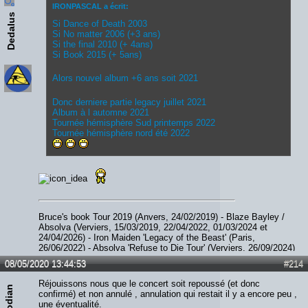
IRONPASCAL a écrit:
Dedalus
Si Dance of Death 2003
Si No matter 2006 (+3 ans)
Si the final 2010 (+ 4ans)
Si Book 2015 (+ 5ans)
Alors nouvel album +6 ans soit 2021
Donc derniere partie legacy juillet 2021
Album à l automne 2021
Tournée hémisphère Sud printemps 2022
Tournée hémisphère nord été 2022
Bruce's book Tour 2019 (Anvers, 24/02/2019) - Blaze Bayley /
Absolva (Verviers, 15/03/2019, 22/04/2022, 01/03/2024 et
24/04/2026) - Iron Maiden 'Legacy of the Beast' (Paris,
26/06/2022) - Absolva 'Refuse to Die Tour' (Verviers, 26/09/2024)
- Paul Di'Anno (Diest, 06/12/2023) - JohnL (Verviers, 05/09/2025)
08/05/2020 13:44:53
#214
- Smith / Kotzen (Ittre, 07/02/2026) - The Hell Patrol / Nightride
(Fléron, 28/02/2026)
Réjouissons nous que le concert soit repoussé (et donc
Voivodian
confirmé) et non annulé , annulation qui restait il y a encore peu ,
une éventualité.