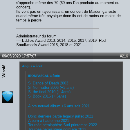
s'approche même des 70 (69 ans l'an prochain au moment du
concert).
Ils vont pas en rajeunissant, un concert de Maiden ça reste
quand même très physique donc ils ont de moins en moins de
temps à perdre.
Administrateur du forum
---- Eddie's Award 2013, 2014, 2015, 2017, 2019 Rod
Smallwood's Award 2015, 2018 et 2021 ---
09/05/2020 17:57:07
#216
WissM
Angus a écrit:
IRONPASCAL a écrit:
Si Dance of Death 2003
Si No matter 2006 (+3 ans)
Si the final 2010 (+ 4ans)
Si Book 2015 (+ 5ans)
Alors nouvel album +6 ans soit 2021
Donc derniere partie legacy juillet 2021
Album à l automne 2021
Tournée hémisphère Sud printemps 2022
Tournée hémisphère nord été 2022