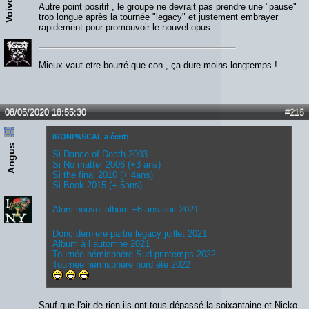
Autre point positif , le groupe ne devrait pas prendre une "pause"
trop longue après la tournée "legacy" et justement embrayer
rapidement pour promouvoir le nouvel opus
Mieux vaut etre bourré que con , ça dure moins longtemps !
08/05/2020 18:55:30
#215
IRONPASCAL a écrit:
Angus
Si Dance of Death 2003
Si No matter 2006 (+3 ans)
Si the final 2010 (+ 4ans)
Si Book 2015 (+ 5ans)
Alors nouvel album +6 ans soit 2021
Donc derniere partie legacy juillet 2021
Album à l automne 2021
Tournée hémisphère Sud printemps 2022
Tournée hémisphère nord été 2022
Sauf que l'air de rien ils ont tous dépassé la soixantaine et Nicko