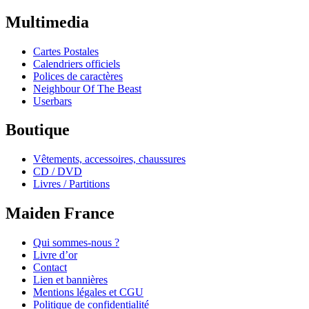
Site de fans français sur Iron Maiden
Multimedia
Cartes Postales
Calendriers officiels
Polices de caractères
Neighbour Of The Beast
Userbars
Boutique
Vêtements, accessoires, chaussures
CD / DVD
Livres / Partitions
Maiden France
Qui sommes-nous ?
Livre d’or
Contact
Lien et bannières
Mentions légales et CGU
Politique de confidentialité