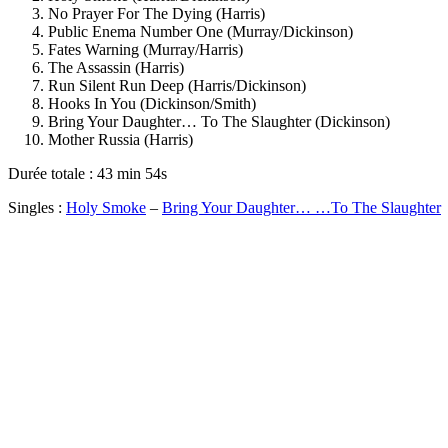
No Prayer For The Dying (Harris)
Public Enema Number One (Murray/Dickinson)
Fates Warning (Murray/Harris)
The Assassin (Harris)
Run Silent Run Deep (Harris/Dickinson)
Hooks In You (Dickinson/Smith)
Bring Your Daughter… To The Slaughter (Dickinson)
Mother Russia (Harris)
Durée totale : 43 min 54s
Singles :
Holy Smoke
–
Bring Your Daughter… …To The Slaughter