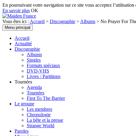
En poursuivant votre navigation sur ce site vous acceptez l’utilisation 
En savoir plus
OK
Recherche
Vous êtes ici :
Accueil
>
Discographie
>
Albums
>
No Prayer For Th
Aller
Menu principal
Maiden France
au
contenu
Accueil
Actualité
Discographie
Albums
Singles
Formats spéciaux
DVD-VHS
Livres / Partitions
Tournées
Agenda
Tournées
First To The Barrier
Le groupe
Les membres
Chronologie
La bête et la presse
Strange World
Paroles