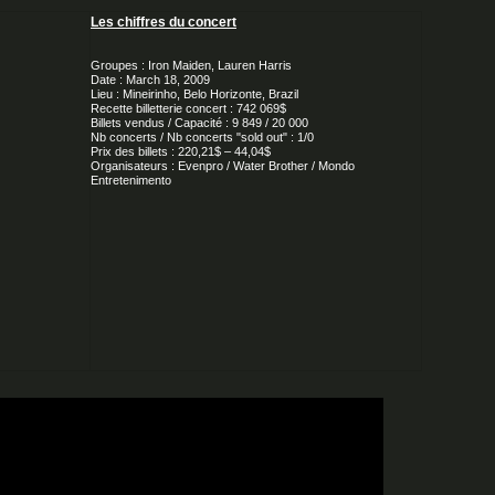
Les chiffres du concert
Groupes : Iron Maiden, Lauren Harris
Date : March 18, 2009
Lieu : Mineirinho, Belo Horizonte, Brazil
Recette billetterie concert : 742 069$
Billets vendus / Capacité : 9 849 / 20 000
Nb concerts / Nb concerts "sold out" : 1/0
Prix des billets : 220,21$ – 44,04$
Organisateurs : Evenpro / Water Brother / Mondo
Entretenimento