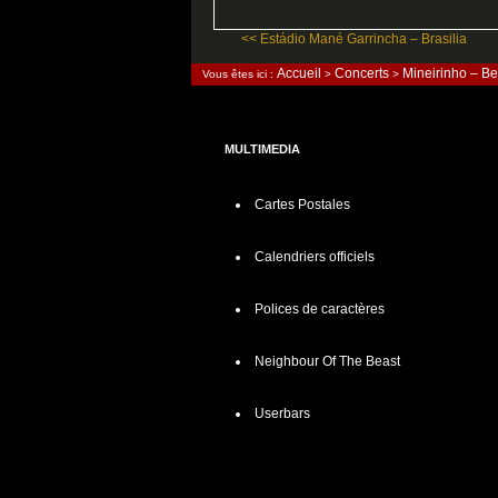
<< Estádio Mané Garrincha – Brasilia
Accueil
Concerts
Mineirinho – Be
Vous êtes ici :
>
>
MULTIMEDIA
Cartes Postales
Calendriers officiels
Polices de caractères
Neighbour Of The Beast
Userbars