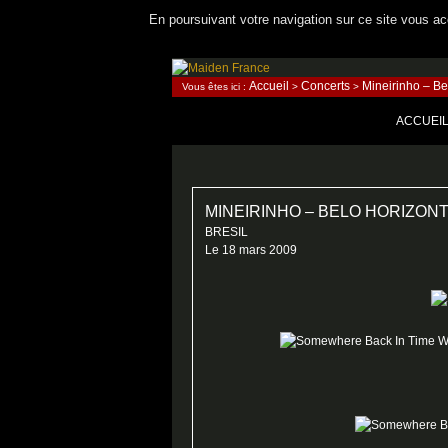
En poursuivant votre navigation sur ce site vous acc
Recherche
Accueil
Concerts
Mineirinho – Be
Vous êtes ici :
>
>
Maiden France
ALLER A
ACCUEI
MINEIRINHO – BELO HORIZON
BRESIL
Le 18 mars 2009