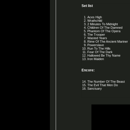
Set list
Aces High
Wrathchild
2 Minutes To Midnight
Children Of The Damned
Phantom Of The Opera
The Trooper
Wasted Years
Rime Of The Ancient Mariner
Powerslave
Run To The Hills
Fear Of The Dark
Hallowed Be Thy Name
Iron Maiden
Encore:
The Number Of The Beast
The Evil That Men Do
Sanctuary