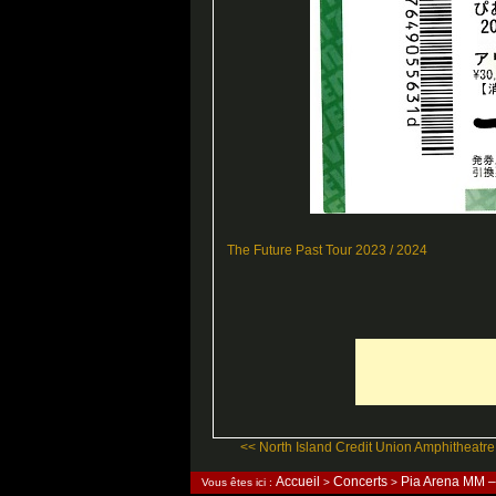
The Future Past Tour 2023 / 2024
<< North Island Credit Union Amphitheatr
Accueil
Concerts
Pia Arena MM 
Vous êtes ici :
>
>