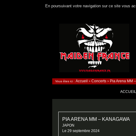
En poursuivant votre navigation sur ce site vous acc
Recherche
Accueil
Concerts
Pia Arena MM 
Vous êtes ici :
>
>
Maiden France
ALLER A
ACCUEI
PIA ARENA MM – KANAGAWA
JAPON
Le 29 septembre 2024