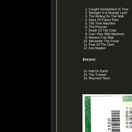
Caught Somewhere In Time
Stranger In A Strange Land
The Writing On The Wall
Days Of Future Past
The Time Machine
The Prisoner
Death Of The Celts
Can I Play With Madness
Heaven Can Wait
Alexander The Great
Fear Of The Dark
Iron Maiden
Encore:
Hell On Earth
The Trooper
Waysted Years