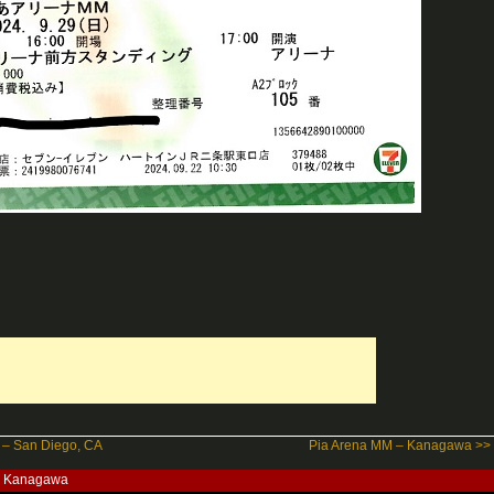
e – San Diego, CA
Pia Arena MM – Kanagawa >>
– Kanagawa