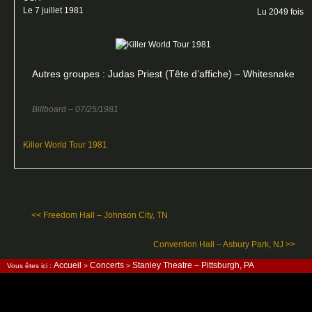
Le 7 juillet 1981
Lu 2049 fois
Autres groupes : Judas Priest (Tête d’affiche) – Whitesnake
Billboard – 07/25/1981
Killer World Tour 1981
<< Freedom Hall – Johnson City, TN
Convention Hall – Asbury Park, NJ >>
Accueil
Concerts
Stanley Theatre – Pittsburgh, PA
Vous êtes ici :
>
>