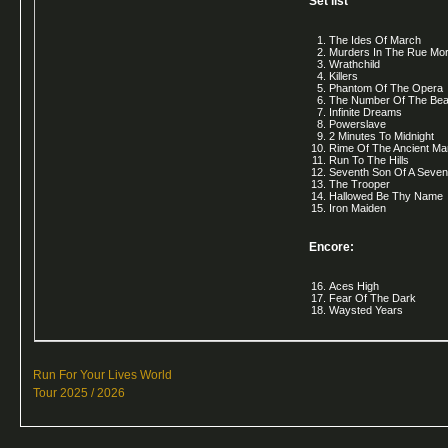
Set list
The Ides Of March
Murders In The Rue Mo
Wrathchild
Killers
Phantom Of The Opera
The Number Of The Bea
Infinite Dreams
Powerslave
2 Minutes To Midnight
Rime Of The Ancient Mar
Run To The Hills
Seventh Son Of A Seven
The Trooper
Hallowed Be Thy Name
Iron Maiden
Encore:
Aces High
Fear Of The Dark
Waysted Years
Run For Your Lives World
Tour 2025 / 2026