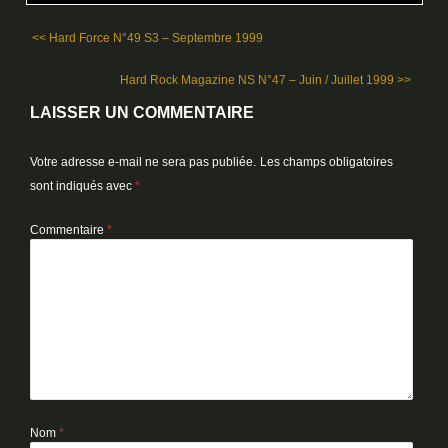
<< Hard Force N°49 S3 – Septembre 1999
Hard Rock Magazine NS N°47 – Juin / Juillet 1999 >>
LAISSER UN COMMENTAIRE
Votre adresse e-mail ne sera pas publiée.
Les champs obligatoires
sont indiqués avec
*
Commentaire
*
Nom
*