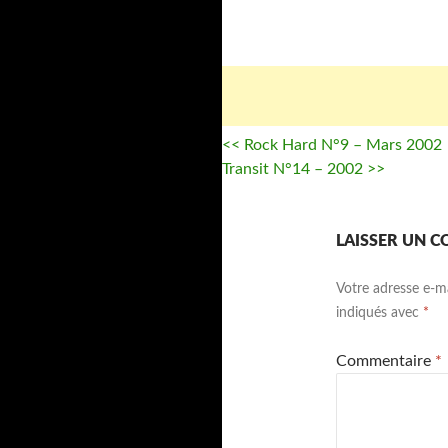
<< Rock Hard N°9 – Mars 2002
Transit N°14 – 2002 >>
LAISSER UN 
Votre adresse e-ma
indiqués avec
*
Commentaire
*