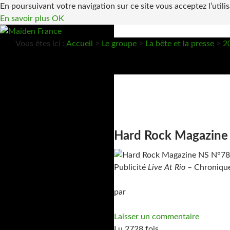
En poursuivant votre navigation sur ce site vous acceptez l’utili
En savoir plus
OK
Recherche
Vous êtes ici :
Accueil
>
Le groupe
>
La bête et la presse
>
2
Maiden France
Site de fans français sur Iron Maiden
Hard Rock Magazine
Publicité
Live At Rio
– Chroniqu
par
Laisser un commentaire
Lu 2728 fois