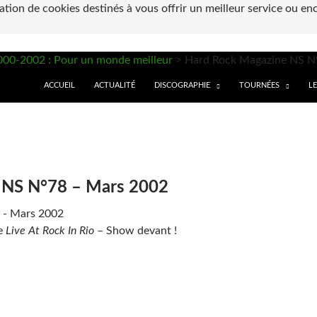
sation de cookies destinés à vous offrir un meilleur service ou en
000-2002 : Pour un monde meilleur
>
Hard Rock Magazine NS N
ALLER AU CONTENU
ACCUEIL
ACTUALITÉ
DISCOGRAPHIE
TOURNÉES
L
 NS N°78 – Mars 2002
e
Live At Rock In Rio
– Show devant !