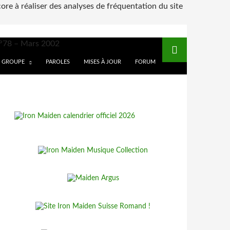
core à réaliser des analyses de fréquentation du site
°78 – Mars 2002
E GROUPE
PAROLES
MISES À JOUR
FORUM