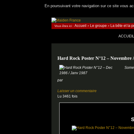
En poursuivant votre navigation sur ce site vous acc
Recherche
Accueil
Le groupe
La bête et la 
Vous êtes ici :
>
>
Maiden France
ALLER A
ACCUEI
Hard Rock Poster N°12 – Novembre 
Somew
par
Laisser un commentaire
Lu 3461 fois
S