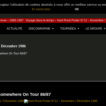
eptez l’utilisation de cookies destinés à vous offrir un meilleur service ou en
En savoir plus
OK
presse
1986-1987 : Voyage dans le temps
Hard Rock Poster N°12 – Novembre 
>
>
U CONTENU
L
ACTUALITÉ
DISCOGRAPHIE
TOURNÉES
LE GROUPE
/ Décembre 1986
here On Tour 86/87
omewhere On Tour 86/87