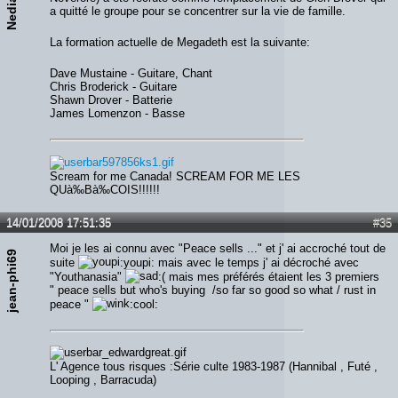
Nediam
a quitté le groupe pour se concentrer sur la vie de famille.
La formation actuelle de Megadeth est la suivante:
Dave Mustaine - Guitare, Chant
Chris Broderick - Guitare
Shawn Drover - Batterie
James Lomenzon - Basse
Scream for me Canada! SCREAM FOR ME LES
QUà‰Bà‰COIS!!!!!!
14/01/2008 17:51:35
#35
Moi je les ai connu avec "Peace sells ..." et j' ai accroché tout de
jean-phi69
suite
:youpi: mais avec le temps j' ai décroché avec
"Youthanasia"
:( mais mes préférés étaient les 3 premiers
" peace sells but who's buying /so far so good so what / rust in
peace "
:cool:
L' Agence tous risques :Série culte 1983-1987 (Hannibal , Futé ,
Looping , Barracuda)