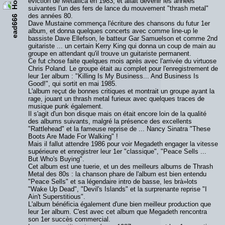
éviction de Metallica en 1983, et allait devenir les années
suivantes l'un des fers de lance du mouvement "thrash metal"
des années 80.
ead666
Dave Mustaine commença l'écriture des chansons du futur 1er
album, et donna quelques concerts avec comme line-up le
bassiste Dave Ellefson, le batteur Gar Samuelson et comme 2nd
guitariste ... un certain Kerry King qui donna un coup de main au
groupe en attendant qu'il trouve un guitariste permanent.
Ce fut chose faite quelques mois après avec l'arrivée du virtuose
Chris Poland. Le groupe était au complet pour l'enregistrement de
leur 1er album : "Killing Is My Business... And Business Is
Good!", qui sortit en mai 1985.
L'album reçut de bonnes critiques et montrait un groupe ayant la
rage, jouant un thrash metal furieux avec quelques traces de
musique punk également.
Il s'agit d'un bon disque mais on était encore loin de la qualité
des albums suivants, malgré la présence des excellents
"Rattlehead" et la fameuse reprise de ... Nancy Sinatra "These
Boots Are Made For Walking" !
Mais il fallut attendre 1986 pour voir Megadeth engager la vitesse
supérieure et enregistrer leur 1er "classique", "Peace Sells ...
But Who's Buying".
Cet album est une tuerie, et un des meilleurs albums de Thrash
Metal des 80s : la chanson phare de l'album est bien entendu
"Peace Sells" et sa légendaire intro de basse, les brà»lots
"Wake Up Dead", "Devil's Islands" et la surprenante reprise "I
Ain't Superstitious".
L'album bénéficia également d'une bien meilleur production que
leur 1er album. C'est avec cet album que Megadeth rencontra
son 1er succès commercial.