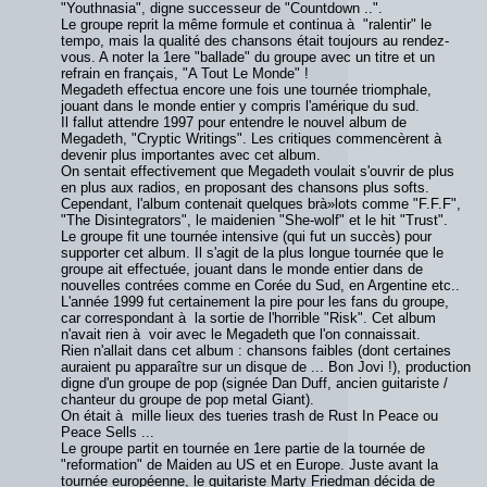
"Youthnasia", digne successeur de "Countdown ..".
Le groupe reprit la même formule et continua à "ralentir" le
tempo, mais la qualité des chansons était toujours au rendez-
vous. A noter la 1ere "ballade" du groupe avec un titre et un
refrain en français, "A Tout Le Monde" !
Megadeth effectua encore une fois une tournée triomphale,
jouant dans le monde entier y compris l'amérique du sud.
Il fallut attendre 1997 pour entendre le nouvel album de
Megadeth, "Cryptic Writings". Les critiques commencèrent à
devenir plus importantes avec cet album.
On sentait effectivement que Megadeth voulait s'ouvrir de plus
en plus aux radios, en proposant des chansons plus softs.
Cependant, l'album contenait quelques brà»lots comme "F.F.F",
"The Disintegrators", le maidenien "She-wolf" et le hit "Trust".
Le groupe fit une tournée intensive (qui fut un succès) pour
supporter cet album. Il s'agit de la plus longue tournée que le
groupe ait effectuée, jouant dans le monde entier dans de
nouvelles contrées comme en Corée du Sud, en Argentine etc..
L'année 1999 fut certainement la pire pour les fans du groupe,
car correspondant à la sortie de l'horrible "Risk". Cet album
n'avait rien à voir avec le Megadeth que l'on connaissait.
Rien n'allait dans cet album : chansons faibles (dont certaines
auraient pu apparaître sur un disque de ... Bon Jovi !), production
digne d'un groupe de pop (signée Dan Duff, ancien guitariste /
chanteur du groupe de pop metal Giant).
On était à mille lieux des tueries trash de Rust In Peace ou
Peace Sells ...
Le groupe partit en tournée en 1ere partie de la tournée de
"reformation" de Maiden au US et en Europe. Juste avant la
tournée européenne, le guitariste Marty Friedman décida de