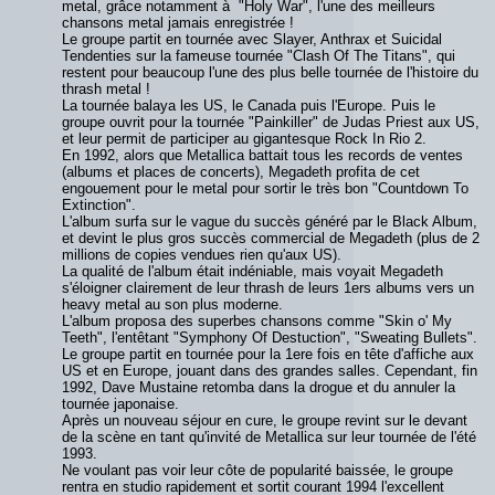
metal, grâce notamment à "Holy War", l'une des meilleurs
chansons metal jamais enregistrée !
Le groupe partit en tournée avec Slayer, Anthrax et Suicidal
Tendenties sur la fameuse tournée "Clash Of The Titans", qui
restent pour beaucoup l'une des plus belle tournée de l'histoire du
thrash metal !
La tournée balaya les US, le Canada puis l'Europe. Puis le
groupe ouvrit pour la tournée "Painkiller" de Judas Priest aux US,
et leur permit de participer au gigantesque Rock In Rio 2.
En 1992, alors que Metallica battait tous les records de ventes
(albums et places de concerts), Megadeth profita de cet
engouement pour le metal pour sortir le très bon "Countdown To
Extinction".
L'album surfa sur le vague du succès généré par le Black Album,
et devint le plus gros succès commercial de Megadeth (plus de 2
millions de copies vendues rien qu'aux US).
La qualité de l'album était indéniable, mais voyait Megadeth
s'éloigner clairement de leur thrash de leurs 1ers albums vers un
heavy metal au son plus moderne.
L'album proposa des superbes chansons comme "Skin o' My
Teeth", l'entêtant "Symphony Of Destuction", "Sweating Bullets".
Le groupe partit en tournée pour la 1ere fois en tête d'affiche aux
US et en Europe, jouant dans des grandes salles. Cependant, fin
1992, Dave Mustaine retomba dans la drogue et du annuler la
tournée japonaise.
Après un nouveau séjour en cure, le groupe revint sur le devant
de la scène en tant qu'invité de Metallica sur leur tournée de l'été
1993.
Ne voulant pas voir leur côte de popularité baissée, le groupe
rentra en studio rapidement et sortit courant 1994 l'excellent