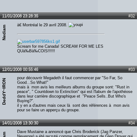
11/01/2008 23:28:35
#32
à€ Montréal le 29 avril 2008.
Nediam
Scream for me Canada! SCREAM FOR ME LES
QUà‰Bà‰COIS!!!!!!
12/01/2008 00:55:46
#33
pour découvrir Megadeth il faut commencer par "So Far, So
DeddY~IRON
Good...So What!"
mais à mon avis les meilleurs albums du groupe sont: "Rust in
peace", " Countdown to Extinction" qui est l'labum de l'apothéose
dans leur carrière discographique et "Peace Sells..But Who's
Buying?".
il y en a d'autres mais ceux là sont des références à mon avis
pour se faire un apperçu du groupe.
14/01/2008 13:30:30
#34
Dave Mustaine a annoncé que Chris Broderick (Jag Panzer,
Neverore) a été recruté comme remplacement de Glen Drover qui