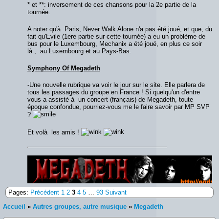
* et **: inversement de ces chansons pour la 2e partie de la
tournée.
A noter qu'à Paris, Never Walk Alone n'a pas été joué, et que, du
fait qu'Evile (1ere partie sur cette tournée) a eu un problème de
bus pour le Luxembourg, Mechanix a été joué, en plus ce soir
là , au Luxembourg et au Pays-Bas.
Symphony Of Megadeth
-Une nouvelle rubrique va voir le jour sur le site. Elle parlera de
tous les passages du groupe en France ! Si quelqu'un d'entre
vous a assisté à un concert (français) de Megadeth, toute
époque confondue, pourriez-vous me le faire savoir par MP SVP
?
Et volà les amis !
Un nouvel album de Megadeth à paraître en 2009
Pages:
Précédent
1
2
3
4
5
…
93
Suivant
Accueil
»
Autres groupes, autre musique
»
Megadeth