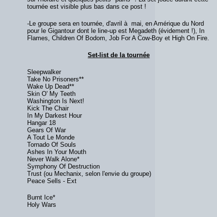
tournée est visible plus bas dans ce post !
-Le groupe sera en tournée, d'avril à mai, en Amérique du Nord
pour le Gigantour dont le line-up est Megadeth (évidement !), In
Flames, Children Of Bodom, Job For A Cow-Boy et High On Fire.
Set-list de la tournée
Sleepwalker
Take No Prisoners**
Wake Up Dead**
Skin O' My Teeth
Washington Is Next!
Kick The Chair
In My Darkest Hour
Hangar 18
Gears Of War
A Tout Le Monde
Tornado Of Souls
Ashes In Your Mouth
Never Walk Alone*
Symphony Of Destruction
Trust (ou Mechanix, selon l'envie du groupe)
Peace Sells - Ext
Burnt Ice*
Holy Wars