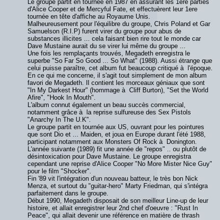
Le groupe partit en tournée en 1987 en assurant les 1ere parties
d'Alice Cooper et de Mercyful Fate, et effectuèrent leur 1ere
tournée en tête d'affiche au Royaume Unis.
Malheureusement pour l'équilibre du groupe, Chris Poland et Gar
Samuelson (R.I.P) furent virer du groupe pour abus de
substances illicites ... cela faisant bien rire tout le monde car
Dave Mustaine aurait du se virer lui même du groupe ...
Une fois les remplaçants trouvés, Megadeth enregistra le
superbe "So Far So Good ... So What" (1988). Aussi étrange que
celui puisse paraître, cet album fut beaucoup critiqué à l'époque.
En ce qui me concerne, il s'agit tout simplement de mon album
favori de Megadeth. Il contient les morceaux géniaux que sont
"In My Darkest Hour" (hommage à Cliff Burton), "Set the World
Afire", "Hook In Mouth".
L'album connut également un beau succès commercial,
notamment grâce à la reprise sulfureuse des Sex Pistols
"Anarchy In The U.K".
Le groupe partit en tournée aux US, ouvrant pour les pointures
que sont Dio et ... Maiden, et joua en Europe durant l'été 1988,
participant notamment aux Monsters Of Rock à Donington.
L'année suivante (1989) fit une année de "repos" .. ou plutôt de
désintoxication pour Dave Mustaine. Le groupe enregistra
cependant une reprise d'Alice Cooper "No More Mister Nice Guy"
pour le film "Shocker".
Fin '89 vit l'intégration d'un nouveau batteur, le très bon Nick
Menza, et surtout du "guitar-hero" Marty Friedman, qui s'intégra
parfaitement dans le groupe.
Début 1990, Megadeth disposait de son meilleur Line-up de leur
histoire, et allait enregistrer leur 2nd chef d'oeuvre : "Rust In
Peace", qui allait devenir une référence en matière de thrash