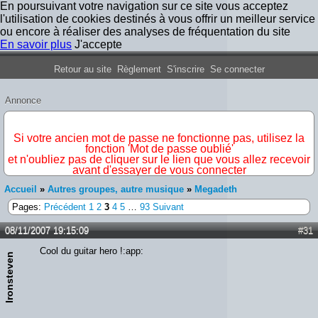
En poursuivant votre navigation sur ce site vous acceptez
l'utilisation de cookies destinés à vous offrir un meilleur service
ou encore à réaliser des analyses de fréquentation du site
En savoir plus
J'accepte
Forum Iron Maiden France
Retour au site
Règlement
S'inscrire
Se connecter
Annonce
IMPORTANT
Si votre ancien mot de passe ne fonctionne pas, utilisez la
fonction 'Mot de passe oublié'
et n'oubliez pas de cliquer sur le lien que vous allez recevoir
avant d'essayer de vous connecter
Accueil
»
Autres groupes, autre musique
»
Megadeth
Pages:
Précédent
1
2
3
4
5
…
93
Suivant
08/11/2007 19:15:09
#31
Cool du guitar hero !:app:
Ironsteven