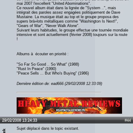
mai 2007 l'excellent "United Abominations".
Ce nouvel album était dans la lignée de "System ..", mais
intégrait des paroles assez engagées politiquement de Dave
Mustaine. La musique était au top et le groupe proposa des
supers brà»lots métalliques comme "Washington Is Next!",
"Gears of War", "Never Walk Alone".
Suivant leurs habitudes, le groupe effectue une tournée mondiale
intensive et sont actuellement (février 2008) toujours sur la route
!
Albums à écouter en priorité :
"So Far So Good .. So What" (1988)
"Rust In Peace" (1990)
"Peace Sells ... But Who's Buying" (1986)
Dernière édition de: ead666 (29/02/2008 12:33:09)
Lien :
http://heavymetalreviews.fr/
29/02/2008 13:24:33
#44
Sujet déplacé dans le topic existant.