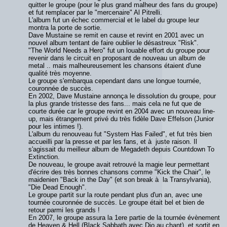
quitter le groupe (pour le plus grand malheur des fans du groupe)
et fut remplacer par le "mercenaire" Al Pitrelli.
L'album fut un échec commercial et le label du groupe leur
montra la porte de sortie.
Dave Mustaine se remit en cause et revint en 2001 avec un
nouvel album tentant de faire oublier le désastreux "Risk".
"The World Needs a Hero" fut un louable effort du groupe pour
revenir dans le circuit en proposant de nouveau un album de
metal .. mais malheureusement les chansons étaient d'une
qualité très moyenne.
Le groupe s'embarqua cependant dans une longue tournée,
couronnée de succès.
En 2002, Dave Mustaine annonça le dissolution du groupe, pour
la plus grande tristesse des fans... mais cela ne fut que de
courte durée car le groupe revint en 2004 avec un nouveau line-
up, mais étrangement privé du très fidèle Dave Effelson (Junior
pour les intimes !).
L'album du renouveau fut "System Has Failed", et fut très bien
accueilli par la presse et par les fans, et à juste raison. Il
s'agissait du meilleur album de Megadeth depuis Countdown To
Extinction.
De nouveau, le groupe avait retrouvé la magie leur permettant
d'écrire des très bonnes chansons comme "Kick the Chair", le
maidenien "Back in the Day" (et son break à la Transylvania),
"Die Dead Enough".
Le groupe partit sur la route pendant plus d'un an, avec une
tournée couronnée de succès. Le groupe était bel et bien de
retour parmi les grands !
En 2007, le groupe assura la 1ere partie de la tournée évènement
de Heaven & Hell (Black Sabbath avec Dio au chant), et sortit en