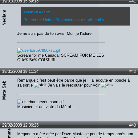
19/01/2008 15:59:13
#41
Nediam
MetalSeb a écrit:
Par contre United Abominations est pô terrible
Je ne suis pas de ton avis. Moi, je l'adore.
Scream for me Canada! SCREAM FOR ME LES
QUà‰Bà‰COIS!!!!!!
19/01/2008 19:11:34
#42
Remarque c 'est peut être parce que je l ' ai écouté en boucle à
MetalSeb
sa sortie
Je vais le reecouter pour voir
Musicien et activiste du Métal....
29/02/2008 12:06:23
#43
Megadeth a été créé par Dave Mustaine peu de temps après son