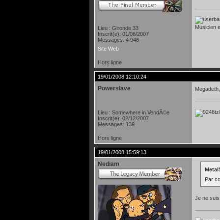
Musicien et
Lieu : Gironde 33
Inscrit(e): 01/06/2007
Messages: 4 946
Site Web
Hors ligne
19/01/2008 12:10:24
Powerslave
Megadeth, j
Lieu : Somewhere in VendÃ©e
Inscrit(e): 02/12/2007
Messages: 139
Hors ligne
19/01/2008 15:59:13
Nediam
MetalS
Par co
Je ne suis 