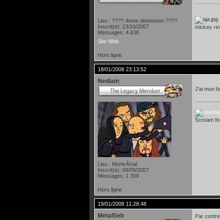
Lieu : ???? 4eme dimension ????
Inscrit(e): 13/10/2007
mickey rev
Messages: 4 636
Site Web
Hors ligne
18/01/2008 23:13:52
Nediam
J'ai mon b
Scream f
Lieu : MontrÃ©al
Inscrit(e): 08/09/2007
Messages: 1 359
Hors ligne
19/01/2008 11:28:48
MetalSeb
Par contre