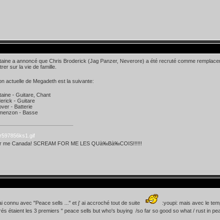
aine a annoncé que Chris Broderick (Jag Panzer, Neverore) a été recruté comme remplaceme
er sur la vie de famille.
on actuelle de Megadeth est la suivante:
aine - Guitare, Chant
erick - Guitare
er - Batterie
menzon - Basse
or me Canada! SCREAM FOR ME LES QUà‰Bà‰COIS!!!!!!
ai connu avec "Peace sells ..." et j' ai accroché tout de suite
:youpi: mais avec le te
és étaient les 3 premiers " peace sells but who's buying /so far so good so what / rust in pe