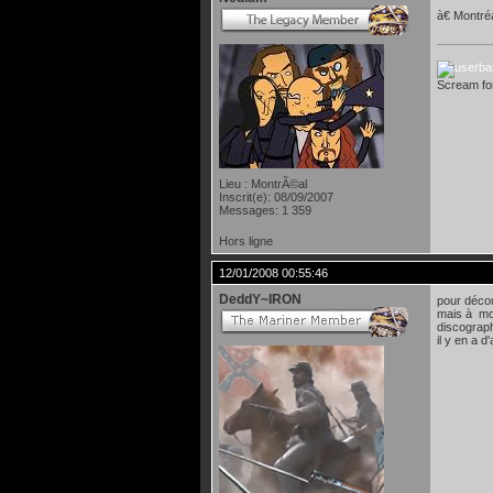
à€ Montréa
Scream f
Lieu : MontrÃ©al
Inscrit(e): 08/09/2007
Messages: 1 359
Hors ligne
12/01/2008 00:55:46
DeddY~IRON
pour décou
mais à mon
discograph
il y en a 