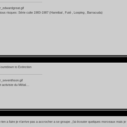
tous risques :Série culte 1983-1987 (Hannibal , Futé , Looping , Barracuda)
Countdown to Extinction
 activiste du Métal....
 a rien a faire je n'arrive pas a accrocher a se groupe , j'ai écouter quelques morceaux mais j