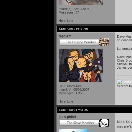
Inscrit(e): 22/12/2007
Messages: 37
Hors ligne
14/01/2008 13:30:30
Nediam
Dave Must
se concentr
La formati
Dave Must
Chris Brod
Shawn Drov
James Lo
Scream f
Lieu : MontrÃ©al
Inscrit(e): 08/09/2007
Messages: 1 359
Hors ligne
14/01/2008 17:51:35
jean-phi69
Moi je les 
mes préfér