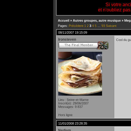
Si votre anc
et n'oubliez pas
Accueil
»
Autres groupes, autre musique
»
Meg
Pages:
Précédent
1
2
3
4
5
…
93
Suivant
08/11/2007 19:15:09
Ironsteven
Cool du gu
Lieu : Seine-et-Marne
Inscrit(e): 29/06/2007
Messages: 9 837
Hors ligne
11/01/2008 23:28:35
Nediam