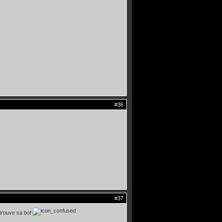
#36
#37
e trouve sa bof