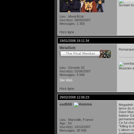
Scream f
Lieu : MontrÃ©al
Inscrit(e): 08/09/2007
Messages: 1 359
Hors ligne
19/01/2008 19:11:34
MetalSeb
Remarque c
Lieu : Gironde 33
Musicien et
Inscrit(e): 01/06/2007
Messages: 4 946
Site Web
Hors ligne
29/02/2008 12:06:23
ead666
Megadeth a
lance du 
Dave Musta
batteur Ga
permanent
Lieu : Marseille, France
Ce fut cho
Age : 54
"Killing I
Inscrit(e): 24/10/2007
L'album re
Messages: 30 935
également