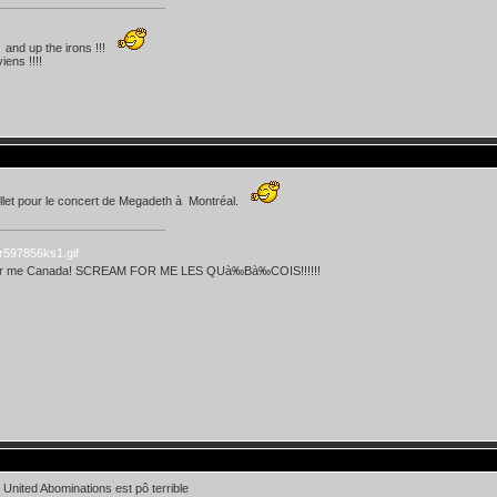
and up the irons !!!
iens !!!!
illet pour le concert de Megadeth à Montréal.
or me Canada! SCREAM FOR ME LES QUà‰Bà‰COIS!!!!!!
 United Abominations est pô terrible