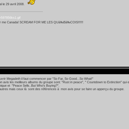
l le 29 avril 2008.
or me Canada! SCREAM FOR ME LES QUà‰Bà‰COIS!!!!!!
vrir Megadeth il faut commencer par "So Far, So Good...So What!"
 avis les meilleurs albums du groupe sont: "Rust in peace", " Countdown to Extinction" qui es
ique et "Peace Sells..But Who's Buying?".
d'autres mais ceux là sont des références à mon avis pour se faire un apperçu du groupe.