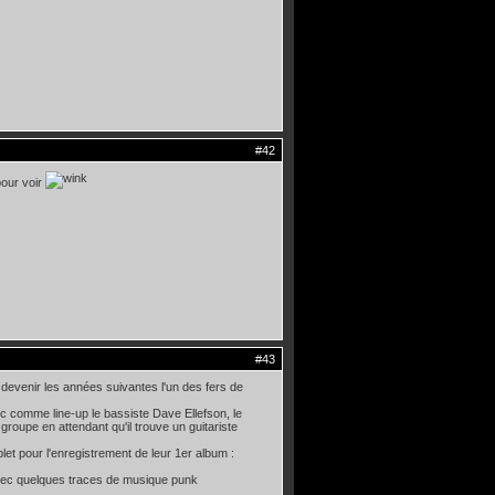
#42
pour voir
#43
devenir les années suivantes l'un des fers de
 comme line-up le bassiste Dave Ellefson, le
roupe en attendant qu'il trouve un guitariste
let pour l'enregistrement de leur 1er album :
 avec quelques traces de musique punk