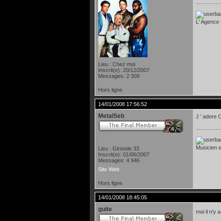
L' Agence 
Lieu : Chez moi
Inscrit(e): 20/12/2007
Messages: 2 309
Hors ligne
14/01/2008 17:56:52
MetalSeb
J ' adore 
Musicien et
Lieu : Gironde 33
Inscrit(e): 01/06/2007
Messages: 4 946
Site Web
Hors ligne
14/01/2008 18:45:05
guite
moi il n'y