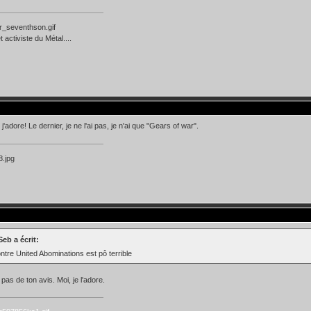
 activiste du Métal....
'adore! Le dernier, je ne l'ai pas, je n'ai que "Gears of war".
eb a écrit:
ntre United Abominations est pô terrible
pas de ton avis. Moi, je l'adore.