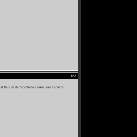
#33
t l'labum de l'apothéose dans leur carrière