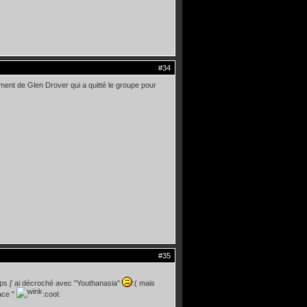
#34
nt de Glen Drover qui a quitté le groupe pour
#35
mps j' ai décroché avec "Youthanasia"
:( mais
ace "
:cool: