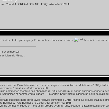
or me Canada! SCREAM FOR ME LES QUà‰Bà‰COIS!!!!!!
 'est peut être parce que je l ' ai écouté en boucle à sa sortie
Je vais le reecouter 
 activiste du Métal....
 été créé par Dave Mustaine peu de temps après son éviction de Metallica en 1983, et allait 
mouvement "thrash metal" des années 80.
ine commença l'écriture des chansons du futur 1er album, et donna quelques concerts avec
r Samuelson et comme 2nd guitariste ... un certain Kerry King qui donna un coup de main au g
.
se faite quelques mois après avec l'arrivée du virtuose Chris Poland. Le groupe était au comp
s My Business... And Business Is Good!", qui sortit en mai 1985.
çut de bonnes critiques et montrait un groupe ayant la rage, jouant un thrash metal furieux
.