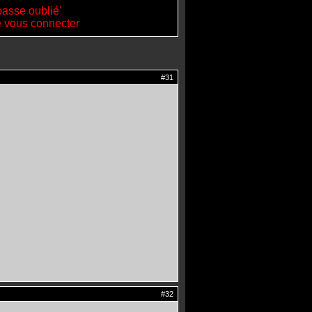
passe oublié'
de vous connecter
#31
#32