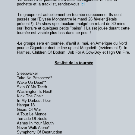
pochette et la tracklist, rendez-vous
ici
-Le groupe est actuellement en tournée européenne. Ils sont
passés par l'Elysée Montmartre le mardi 26 février (j'étais
présent !). Un show spectaculaire malgré un retard de 30 mins
sur l'horaire et quelques petits "pains" ! La set jouée durant cette
tournée est visible plus bas dans ce post !
-Le groupe sera en tournée, d'avril à mai, en Amérique du Nord
pour le Gigantour dont le line-up est Megadeth (évidement !), In
Flames, Children Of Bodom, Job For A Cow-Boy et High On Fire.
Set-list de la tournée
Sleepwalker
Take No Prisoners**
Wake Up Dead**
Skin O' My Teeth
Washington Is Next!
Kick The Chair
In My Darkest Hour
Hangar 18
Gears Of War
A Tout Le Monde
Tornado Of Souls
Ashes In Your Mouth
Never Walk Alone*
Symphony Of Destruction