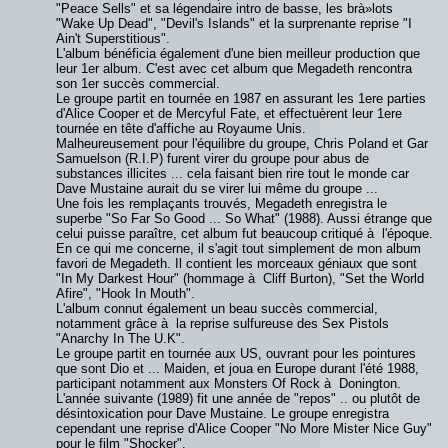
"Peace Sells" et sa légendaire intro de basse, les brà»lots
"Wake Up Dead", "Devil's Islands" et la surprenante reprise "I
Ain't Superstitious".
L'album bénéficia également d'une bien meilleur production que
leur 1er album. C'est avec cet album que Megadeth rencontra
son 1er succès commercial.
Le groupe partit en tournée en 1987 en assurant les 1ere parties
d'Alice Cooper et de Mercyful Fate, et effectuèrent leur 1ere
tournée en tête d'affiche au Royaume Unis.
Malheureusement pour l'équilibre du groupe, Chris Poland et Gar
Samuelson (R.I.P) furent virer du groupe pour abus de
substances illicites ... cela faisant bien rire tout le monde car
Dave Mustaine aurait du se virer lui même du groupe ...
Une fois les remplaçants trouvés, Megadeth enregistra le
superbe "So Far So Good ... So What" (1988). Aussi étrange que
celui puisse paraître, cet album fut beaucoup critiqué à l'époque.
En ce qui me concerne, il s'agit tout simplement de mon album
favori de Megadeth. Il contient les morceaux géniaux que sont
"In My Darkest Hour" (hommage à Cliff Burton), "Set the World
Afire", "Hook In Mouth".
L'album connut également un beau succès commercial,
notamment grâce à la reprise sulfureuse des Sex Pistols
"Anarchy In The U.K".
Le groupe partit en tournée aux US, ouvrant pour les pointures
que sont Dio et ... Maiden, et joua en Europe durant l'été 1988,
participant notamment aux Monsters Of Rock à Donington.
L'année suivante (1989) fit une année de "repos" .. ou plutôt de
désintoxication pour Dave Mustaine. Le groupe enregistra
cependant une reprise d'Alice Cooper "No More Mister Nice Guy"
pour le film "Shocker".