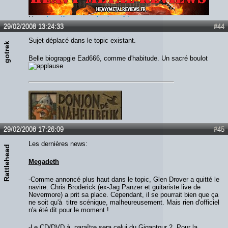
Lien :
http://heavymetalreviews.fr/
29/02/2008 13:24:33
#44
Sujet déplacé dans le topic existant.
gotrek
Belle biograpgie Ead666, comme d'habitude. Un sacré boulot
29/02/2008 17:26:09
#45
Les dernières news:
Rattlehead
Megadeth
-Comme annoncé plus haut dans le topic, Glen Drover a quitté le
navire. Chris Broderick (ex-Jag Panzer et guitariste live de
Nevermore) a prit sa place. Cependant, il se pourrait bien que ça
ne soit qu'à titre scénique, malheureusement. Mais rien d'officiel
n'a été dit pour le moment !
-Le CD/DVD à paraître sera celui du Gigantour 2. Pour la