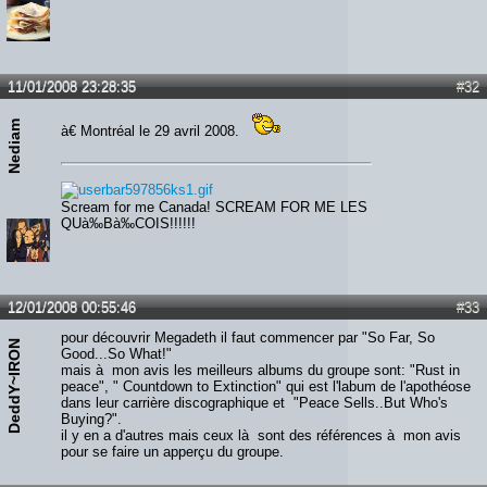
11/01/2008 23:28:35
#32
Nediam
à€ Montréal le 29 avril 2008.
Scream for me Canada! SCREAM FOR ME LES
QUà‰Bà‰COIS!!!!!!
12/01/2008 00:55:46
#33
pour découvrir Megadeth il faut commencer par "So Far, So
DeddY~IRON
Good...So What!"
mais à mon avis les meilleurs albums du groupe sont: "Rust in
peace", " Countdown to Extinction" qui est l'labum de l'apothéose
dans leur carrière discographique et "Peace Sells..But Who's
Buying?".
il y en a d'autres mais ceux là sont des références à mon avis
pour se faire un apperçu du groupe.