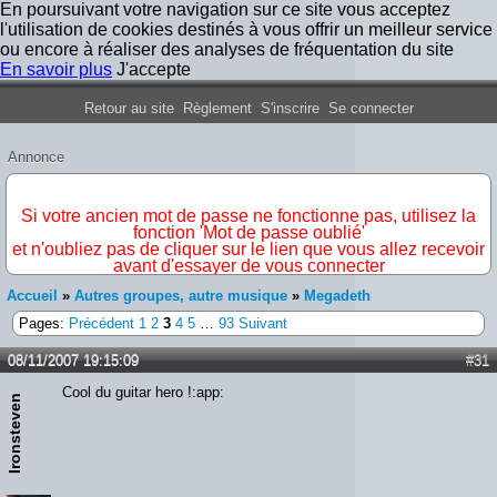
En poursuivant votre navigation sur ce site vous acceptez
l'utilisation de cookies destinés à vous offrir un meilleur service
ou encore à réaliser des analyses de fréquentation du site
En savoir plus
J'accepte
Forum Iron Maiden France
Retour au site
Règlement
S'inscrire
Se connecter
Annonce
IMPORTANT
Si votre ancien mot de passe ne fonctionne pas, utilisez la
fonction 'Mot de passe oublié'
et n'oubliez pas de cliquer sur le lien que vous allez recevoir
avant d'essayer de vous connecter
Accueil
»
Autres groupes, autre musique
»
Megadeth
Pages:
Précédent
1
2
3
4
5
…
93
Suivant
08/11/2007 19:15:09
#31
Cool du guitar hero !:app:
Ironsteven