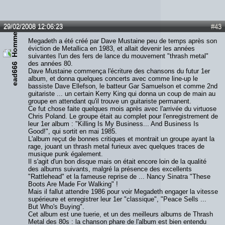
29/02/2008 12:06:23
#43
Megadeth a été créé par Dave Mustaine peu de temps après son
éviction de Metallica en 1983, et allait devenir les années
suivantes l'un des fers de lance du mouvement "thrash metal"
des années 80.
ead666
Dave Mustaine commença l'écriture des chansons du futur 1er
album, et donna quelques concerts avec comme line-up le
bassiste Dave Ellefson, le batteur Gar Samuelson et comme 2nd
guitariste ... un certain Kerry King qui donna un coup de main au
groupe en attendant qu'il trouve un guitariste permanent.
Ce fut chose faite quelques mois après avec l'arrivée du virtuose
Chris Poland. Le groupe était au complet pour l'enregistrement de
leur 1er album : "Killing Is My Business... And Business Is
Good!", qui sortit en mai 1985.
L'album reçut de bonnes critiques et montrait un groupe ayant la
rage, jouant un thrash metal furieux avec quelques traces de
musique punk également.
Il s'agit d'un bon disque mais on était encore loin de la qualité
des albums suivants, malgré la présence des excellents
"Rattlehead" et la fameuse reprise de ... Nancy Sinatra "These
Boots Are Made For Walking" !
Mais il fallut attendre 1986 pour voir Megadeth engager la vitesse
supérieure et enregistrer leur 1er "classique", "Peace Sells ...
But Who's Buying".
Cet album est une tuerie, et un des meilleurs albums de Thrash
Metal des 80s : la chanson phare de l'album est bien entendu