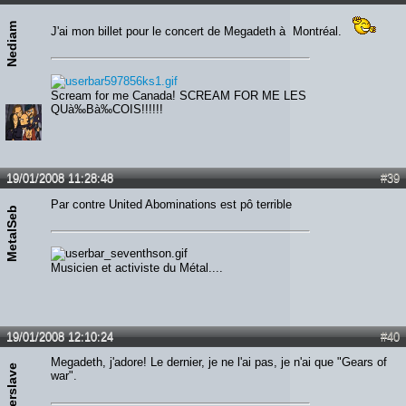
Nediam
J'ai mon billet pour le concert de Megadeth à Montréal.
Scream for me Canada! SCREAM FOR ME LES
QUà‰Bà‰COIS!!!!!!
19/01/2008 11:28:48
#39
Par contre United Abominations est pô terrible
MetalSeb
Musicien et activiste du Métal....
19/01/2008 12:10:24
#40
Megadeth, j'adore! Le dernier, je ne l'ai pas, je n'ai que "Gears of
Powerslave
war".