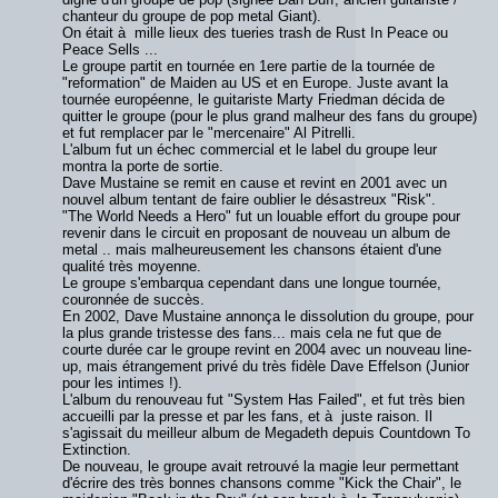
chanteur du groupe de pop metal Giant).
On était à mille lieux des tueries trash de Rust In Peace ou
Peace Sells ...
Le groupe partit en tournée en 1ere partie de la tournée de
"reformation" de Maiden au US et en Europe. Juste avant la
tournée européenne, le guitariste Marty Friedman décida de
quitter le groupe (pour le plus grand malheur des fans du groupe)
et fut remplacer par le "mercenaire" Al Pitrelli.
L'album fut un échec commercial et le label du groupe leur
montra la porte de sortie.
Dave Mustaine se remit en cause et revint en 2001 avec un
nouvel album tentant de faire oublier le désastreux "Risk".
"The World Needs a Hero" fut un louable effort du groupe pour
revenir dans le circuit en proposant de nouveau un album de
metal .. mais malheureusement les chansons étaient d'une
qualité très moyenne.
Le groupe s'embarqua cependant dans une longue tournée,
couronnée de succès.
En 2002, Dave Mustaine annonça le dissolution du groupe, pour
la plus grande tristesse des fans... mais cela ne fut que de
courte durée car le groupe revint en 2004 avec un nouveau line-
up, mais étrangement privé du très fidèle Dave Effelson (Junior
pour les intimes !).
L'album du renouveau fut "System Has Failed", et fut très bien
accueilli par la presse et par les fans, et à juste raison. Il
s'agissait du meilleur album de Megadeth depuis Countdown To
Extinction.
De nouveau, le groupe avait retrouvé la magie leur permettant
d'écrire des très bonnes chansons comme "Kick the Chair", le