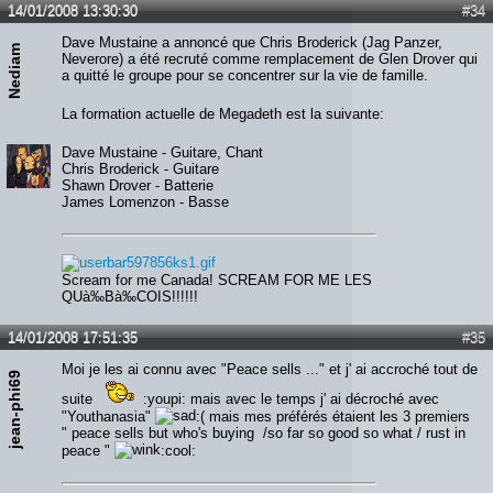
14/01/2008 13:30:30
#34
Dave Mustaine a annoncé que Chris Broderick (Jag Panzer,
Nediam
Neverore) a été recruté comme remplacement de Glen Drover qui
a quitté le groupe pour se concentrer sur la vie de famille.
La formation actuelle de Megadeth est la suivante:
Dave Mustaine - Guitare, Chant
Chris Broderick - Guitare
Shawn Drover - Batterie
James Lomenzon - Basse
Scream for me Canada! SCREAM FOR ME LES
QUà‰Bà‰COIS!!!!!!
14/01/2008 17:51:35
#35
Moi je les ai connu avec "Peace sells ..." et j' ai accroché tout de
jean-phi69
suite
:youpi: mais avec le temps j' ai décroché avec
"Youthanasia"
:( mais mes préférés étaient les 3 premiers
" peace sells but who's buying /so far so good so what / rust in
peace "
:cool: