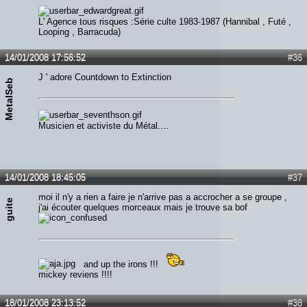
L' Agence tous risques :Série culte 1983-1987 (Hannibal , Futé ,
Looping , Barracuda)
14/01/2008 17:56:52
#36
J ' adore Countdown to Extinction
MetalSeb
Musicien et activiste du Métal....
14/01/2008 18:45:05
#37
moi il n'y a rien a faire je n'arrive pas a accrocher a se groupe ,
guite
j'ai écouter quelques morceaux mais je trouve sa bof
and up the irons !!!
mickey reviens !!!!
18/01/2008 23:13:52
#38