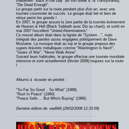
maidenien "Back in the Day" (et son break à la Transylvania),
"Die Dead Enough".
Le groupe partit sur la route pendant plus d'un an, avec une
tournée couronnée de succès. Le groupe était bel et bien de
retour parmi les grands !
En 2007, le groupe assura la 1ere partie de la tournée évènement
de Heaven & Hell (Black Sabbath avec Dio au chant), et sortit en
mai 2007 l'excellent "United Abominations".
Ce nouvel album était dans la lignée de "System ..", mais
intégrait des paroles assez engagées politiquement de Dave
Mustaine. La musique était au top et le groupe proposa des
supers brà»lots métalliques comme "Washington Is Next!",
"Gears of War", "Never Walk Alone".
Suivant leurs habitudes, le groupe effectue une tournée mondiale
intensive et sont actuellement (février 2008) toujours sur la route
!
Albums à écouter en priorité :
"So Far So Good .. So What" (1988)
"Rust In Peace" (1990)
"Peace Sells ... But Who's Buying" (1986)
Dernière édition de: ead666 (29/02/2008 12:33:09)