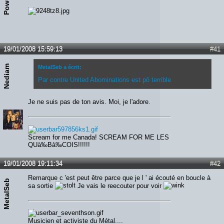
19/01/2008 15:59:13
#41
Nediam
MetalSeb a écrit:
Par contre United Abominations est pô terrible
Je ne suis pas de ton avis. Moi, je l'adore.
Scream for me Canada! SCREAM FOR ME LES
QUà‰Bà‰COIS!!!!!!
19/01/2008 19:11:34
#42
Remarque c 'est peut être parce que je l ' ai écouté en boucle à
MetalSeb
sa sortie
Je vais le reecouter pour voir
Musicien et activiste du Métal....