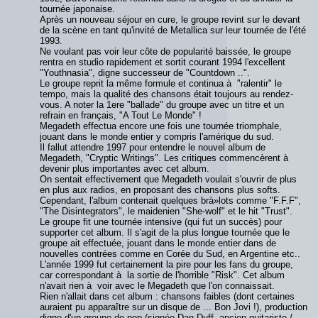
tournée japonaise.
Après un nouveau séjour en cure, le groupe revint sur le devant
de la scène en tant qu'invité de Metallica sur leur tournée de l'été
1993.
Ne voulant pas voir leur côte de popularité baissée, le groupe
rentra en studio rapidement et sortit courant 1994 l'excellent
"Youthnasia", digne successeur de "Countdown ..".
Le groupe reprit la même formule et continua à "ralentir" le
tempo, mais la qualité des chansons était toujours au rendez-
vous. A noter la 1ere "ballade" du groupe avec un titre et un
refrain en français, "A Tout Le Monde" !
Megadeth effectua encore une fois une tournée triomphale,
jouant dans le monde entier y compris l'amérique du sud.
Il fallut attendre 1997 pour entendre le nouvel album de
Megadeth, "Cryptic Writings". Les critiques commencèrent à
devenir plus importantes avec cet album.
On sentait effectivement que Megadeth voulait s'ouvrir de plus
en plus aux radios, en proposant des chansons plus softs.
Cependant, l'album contenait quelques brà»lots comme "F.F.F",
"The Disintegrators", le maidenien "She-wolf" et le hit "Trust".
Le groupe fit une tournée intensive (qui fut un succès) pour
supporter cet album. Il s'agit de la plus longue tournée que le
groupe ait effectuée, jouant dans le monde entier dans de
nouvelles contrées comme en Corée du Sud, en Argentine etc..
L'année 1999 fut certainement la pire pour les fans du groupe,
car correspondant à la sortie de l'horrible "Risk". Cet album
n'avait rien à voir avec le Megadeth que l'on connaissait.
Rien n'allait dans cet album : chansons faibles (dont certaines
auraient pu apparaître sur un disque de ... Bon Jovi !), production
digne d'un groupe de pop (signée Dan Duff, ancien guitariste /