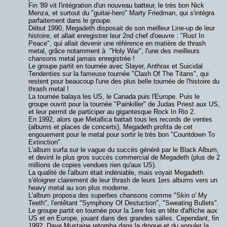
Fin '89 vit l'intégration d'un nouveau batteur, le très bon Nick
Menza, et surtout du "guitar-hero" Marty Friedman, qui s'intégra
parfaitement dans le groupe.
Début 1990, Megadeth disposait de son meilleur Line-up de leur
histoire, et allait enregistrer leur 2nd chef d'oeuvre : "Rust In
Peace", qui allait devenir une référence en matière de thrash
metal, grâce notamment à "Holy War", l'une des meilleurs
chansons metal jamais enregistrée !
Le groupe partit en tournée avec Slayer, Anthrax et Suicidal
Tendenties sur la fameuse tournée "Clash Of The Titans", qui
restent pour beaucoup l'une des plus belle tournée de l'histoire du
thrash metal !
La tournée balaya les US, le Canada puis l'Europe. Puis le
groupe ouvrit pour la tournée "Painkiller" de Judas Priest aux US,
et leur permit de participer au gigantesque Rock In Rio 2.
En 1992, alors que Metallica battait tous les records de ventes
(albums et places de concerts), Megadeth profita de cet
engouement pour le metal pour sortir le très bon "Countdown To
Extinction".
L'album surfa sur le vague du succès généré par le Black Album,
et devint le plus gros succès commercial de Megadeth (plus de 2
millions de copies vendues rien qu'aux US).
La qualité de l'album était indéniable, mais voyait Megadeth
s'éloigner clairement de leur thrash de leurs 1ers albums vers un
heavy metal au son plus moderne.
L'album proposa des superbes chansons comme "Skin o' My
Teeth", l'entêtant "Symphony Of Destuction", "Sweating Bullets".
Le groupe partit en tournée pour la 1ere fois en tête d'affiche aux
US et en Europe, jouant dans des grandes salles. Cependant, fin
1992, Dave Mustaine retomba dans la drogue et du annuler la