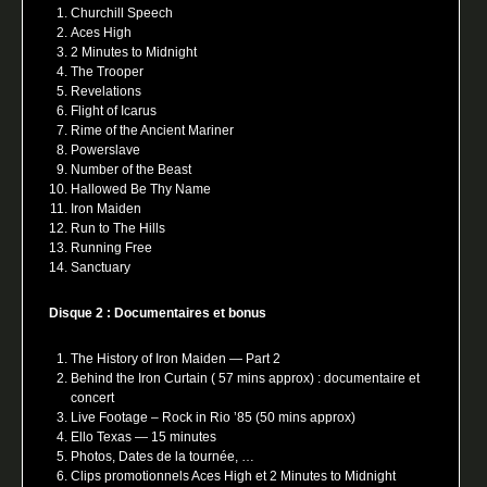
Churchill Speech
Aces High
2 Minutes to Midnight
The Trooper
Revelations
Flight of Icarus
Rime of the Ancient Mariner
Powerslave
Number of the Beast
Hallowed Be Thy Name
Iron Maiden
Run to The Hills
Running Free
Sanctuary
Disque 2 : Documentaires et bonus
The History of Iron Maiden — Part 2
Behind the Iron Curtain ( 57 mins approx) : documentaire et
concert
Live Footage – Rock in Rio ’85 (50 mins approx)
Ello Texas — 15 minutes
Photos, Dates de la tournée, …
Clips promotionnels Aces High et 2 Minutes to Midnight