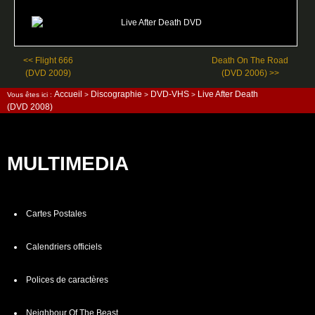
<< Flight 666
Death On The Road
(DVD 2009)
(DVD 2006) >>
Accueil
Discographie
DVD-VHS
Live After Death
Vous êtes ici :
>
>
>
(DVD 2008)
MULTIMEDIA
Cartes Postales
Calendriers officiels
Polices de caractères
Neighbour Of The Beast