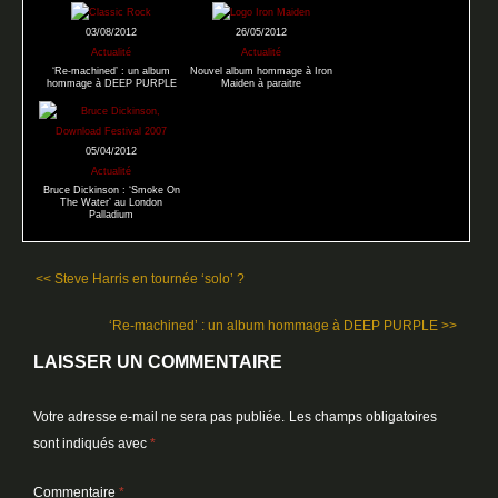
03/08/2012
26/05/2012
Actualité
Actualité
‘Re-machined’ : un album
Nouvel album hommage à Iron
hommage à DEEP PURPLE
Maiden à paraitre
05/04/2012
Actualité
Bruce Dickinson : ‘Smoke On
The Water’ au London
Palladium
<< Steve Harris en tournée ‘solo’ ?
‘Re-machined’ : un album hommage à DEEP PURPLE >>
LAISSER UN COMMENTAIRE
Votre adresse e-mail ne sera pas publiée.
Les champs obligatoires
sont indiqués avec
*
Commentaire
*