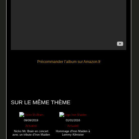
Précommander l’album sur Amazon.fr
SUR LE MÊME THÈME
09/09/2019
01/01/2016
Actualité
Actualité
Nicko Mc Brain en concert
Hommage d’Iron Maiden à
avec un tribute d’Iron Maiden
Lemmy Kilmister