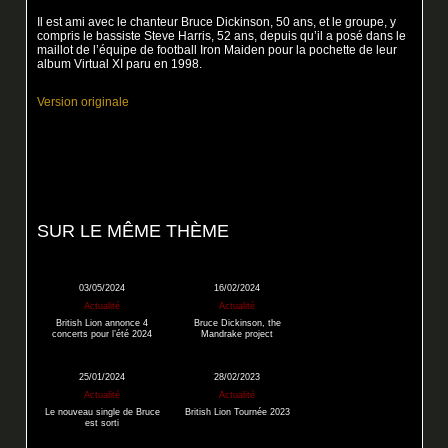
Il est ami avec le chanteur Bruce Dickinson, 50 ans, et le groupe, y
compris le bassiste Steve Harris, 52 ans, depuis qu’il a posé dans le
maillot de l’équipe de football Iron Maiden pour la pochette de leur
album Virtual XI paru en 1998.
Version originale
SUR LE MÊME THÈME
03/05/2024
16/02/2024
Actualité
Actualité
British Lion annonce 4
Bruce Dickinson, the
concerts pour l’été 2024
Mandrake project
25/01/2024
28/02/2023
Actualité
Actualité
Le nouveau single de Bruce
British Lion Tournée 2023
est sorti