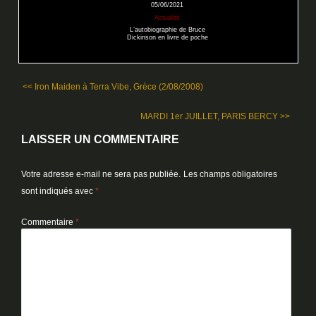
05/06/2021
Actualité
L’autobiographie de Bruce
Dickinson en livre de poche
<< Iron Maiden à Terra Vibe, Grèce (2/08/2008)
MARDI 1er JUILLET, PARIS BERCY >>
LAISSER UN COMMENTAIRE
Votre adresse e-mail ne sera pas publiée.
Les champs obligatoires
sont indiqués avec
*
Commentaire
*