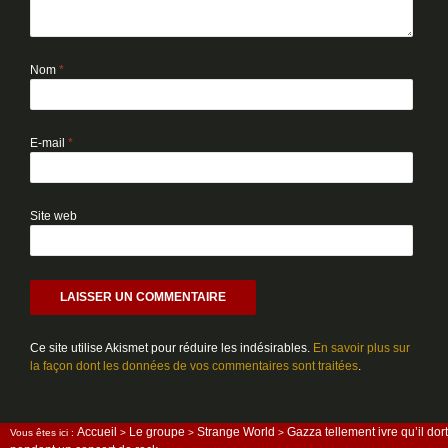
Nom
*
E-mail
*
Site web
Ce site utilise Akismet pour réduire les indésirables.
En savoir plus sur
la façon dont les données de vos commentaires sont traitées
.
Accueil
Le groupe
Strange World
Gazza tellement ivre qu’il dort
Vous êtes ici :
>
>
>