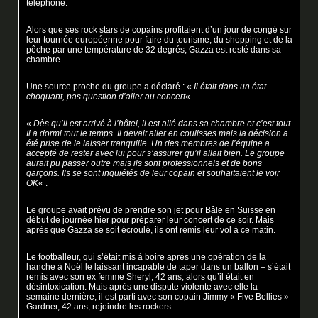
téléphone.
Alors que ses rock stars de copains profitaient d’un jour de congé sur
leur tournée européenne pour faire du tourisme, du shopping et de la
pêche par une température de 32 degrés, Gazza est resté dans sa
chambre.
Une source proche du groupe a déclaré : «
Il était dans un état
choquant, pas question d’aller au concert
« .
«
Dès qu’il est arrivé à l’hôtel, il est allé dans sa chambre et c’est tout.
Il a dormi tout le temps. Il devait aller en coulisses mais la décision a
été prise de le laisser tranquille. Un des membres de l’équipe a
accepté de rester avec lui pour s’assurer qu’il allait bien. Le groupe
aurait pu passer outre mais ils sont professionnels et de bons
garçons. Ils se sont inquiétés de leur copain et souhaitaient le voir
OK
« .
Le groupe avait prévu de prendre son jet pour Bâle en Suisse en
début de journée hier pour préparer leur concert de ce soir. Mais
après que Gazza se soit écroulé, ils ont remis leur vol à ce matin.
Le footballeur, qui s’était mis à boire après une opération de la
hanche à Noël le laissant incapable de taper dans un ballon – s’était
remis avec son ex femme Sheryl, 42 ans, alors qu’il était en
désintoxication. Mais après une dispute violente avec elle la
semaine dernière, il est parti avec son copain Jimmy « Five Bellies »
Gardner, 42 ans, rejoindre les rockers.