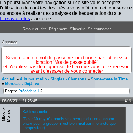
En poursuivant votre navigation sur ce site vous acceptez
l'utilisation de cookies destinés à vous offrir un meilleur service
ou encore à réaliser des analyses de fréquentation du site
En savoir plus
J'accepte
Forum Iron Maiden France
Retour au site
Règlement
S'inscrire
Se connecter
Annonce
IMPORTANT
Si votre ancien mot de passe ne fonctionne pas, utilisez la
fonction 'Mot de passe oublié'
et n'oubliez pas de cliquer sur le lien que vous allez recevoir
avant d'essayer de vous connecter
Accueil
»
Albums studio - Singles - Chansons
»
Somewhere In Time
»
Morceau : Déjà vu
Pages:
Précédent
1
2
06/06/2011 21:25:45
#16
N
i
c
o
e
M
o
r
s
l
e
Kahlone a écrit:
(Dave Murray n'a jamais vraiment produit de chanson
phare pour le groupe, il est bien meilleur interprète que
compositeur)