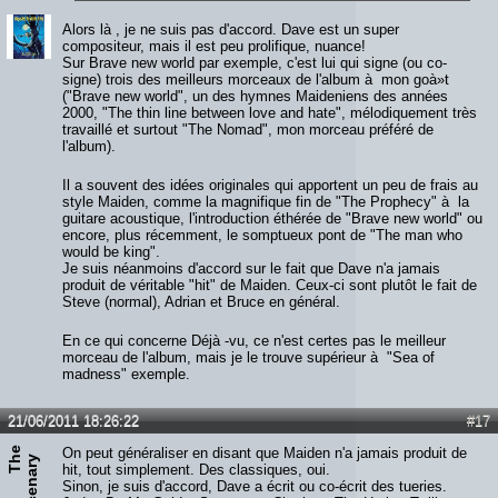
Alors là , je ne suis pas d'accord. Dave est un super
compositeur, mais il est peu prolifique, nuance!
Sur Brave new world par exemple, c'est lui qui signe (ou co-
signe) trois des meilleurs morceaux de l'album à mon goà»t
("Brave new world", un des hymnes Maideniens des années
2000, "The thin line between love and hate", mélodiquement très
travaillé et surtout "The Nomad", mon morceau préféré de
l'album).
Il a souvent des idées originales qui apportent un peu de frais au
style Maiden, comme la magnifique fin de "The Prophecy" à la
guitare acoustique, l'introduction éthérée de "Brave new world" ou
encore, plus récemment, le somptueux pont de "The man who
would be king".
Je suis néanmoins d'accord sur le fait que Dave n'a jamais
produit de véritable "hit" de Maiden. Ceux-ci sont plutôt le fait de
Steve (normal), Adrian et Bruce en général.
En ce qui concerne Déjà -vu, ce n'est certes pas le meilleur
morceau de l'album, mais je le trouve supérieur à "Sea of
madness" exemple.
21/06/2011 18:26:22
#17
T
e
M
e
r
c
e
n
a
r
On peut généraliser en disant que Maiden n'a jamais produit de
h
y
hit, tout simplement. Des classiques, oui.
Sinon, je suis d'accord, Dave a écrit ou co-écrit des tueries.