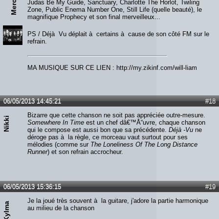
Judas Be My Guide, Sanctuary, Charlotte The Horlot, Twiling
Zone, Public Enema Number One, Still Life (quelle beauté), le
magnifique Prophecy et son final merveilleux...
PS / Déjà Vu déplait à certains à cause de son côté FM sur le
refrain.
MA MUSIQUE SUR CE LIEN : http://my.zikinf.com/will-liam
06/05/2013 14:45:21
#18
Bizarre que cette chanson ne soit pas appréciée outre-mesure.
Nikki
Somewhere In Time
est un chef dâ€™Å“uvre, chaque chanson
qui le compose est aussi bon que sa précédente.
Déjà -Vu
ne
déroge pas à la règle, ce morceau vaut surtout pour ses
mélodies (comme sur
The Loneliness Of The Long Distance
Runner
) et son refrain accrocheur.
06/05/2013 15:36:15
#19
Je la joué très souvent à la guitare, j'adore la partie harmonique
Kylma
au milieu de la chanson