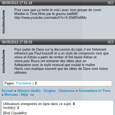
06/05/2013 17:51:19
#22
Pour ceux que ça tente le voici avec mon groupe de cover
nicolenclume
Maiden in Time,filme par le gourou ead666
http://www.youtube.com/watch?v=S-tDd0Oe6Mo
06/05/2013 17:56:03
#23
Pour parler de Dave sur la discussion du topic,il est fortement
nicolenclume
influencé par Paul kossoff et a un style de compromis rock que
steve et Adrian.a partir de nimber of thé beast Adrian et
steve,puis Bruce ont enmener des idées plus en
Adéquation avec le style musical que voulait le maître
Harris.ceci explique souvent que les idées de Dave sont moins
utilisées.
Pages:
Précédent
1
2
Accueil
»
Albums studio - Singles - Chansons
»
Somewhere In Time
»
Morceau : Déjà vu
Utilisateurs enregistrés en ligne dans ce sujet:
0
,
Invité(s):
1
[Bot] ClaudeBot