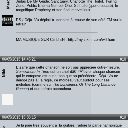
Judas Be My Guide, Sanctuary, Charlotte The Horlot, Twiling
Zone, Public Enema Number One, Still Life (quelle beauté), le
magnifique Prophecy et son final merveilleux...
PS / Déjà Vu déplait à certains à cause de son côté FM sur le
refrain.
MA MUSIQUE SUR CE LIEN : http://my.zikinf.com/will-liam
06/05/2013 14:45:21
#18
Bizarre que cette chanson ne soit pas appréciée outre-mesure.
Nikki
Somewhere In Time
est un chef dâ€™Å“uvre, chaque chanson
qui le compose est aussi bon que sa précédente.
Déjà -Vu
ne
déroge pas à la règle, ce morceau vaut surtout pour ses
mélodies (comme sur
The Loneliness Of The Long Distance
Runner
) et son refrain accrocheur.
06/05/2013 15:36:15
#19
Je la joué très souvent à la guitare, j'adore la partie harmonique