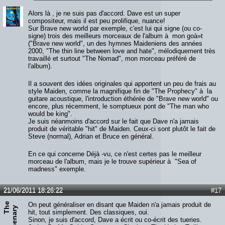
Alors là , je ne suis pas d'accord. Dave est un super
compositeur, mais il est peu prolifique, nuance!
Sur Brave new world par exemple, c'est lui qui signe (ou co-
signe) trois des meilleurs morceaux de l'album à mon goà»t
("Brave new world", un des hymnes Maideniens des années
2000, "The thin line between love and hate", mélodiquement très
travaillé et surtout "The Nomad", mon morceau préféré de
l'album).
Il a souvent des idées originales qui apportent un peu de frais au
style Maiden, comme la magnifique fin de "The Prophecy" à la
guitare acoustique, l'introduction éthérée de "Brave new world" ou
encore, plus récemment, le somptueux pont de "The man who
would be king".
Je suis néanmoins d'accord sur le fait que Dave n'a jamais
produit de véritable "hit" de Maiden. Ceux-ci sont plutôt le fait de
Steve (normal), Adrian et Bruce en général.
En ce qui concerne Déjà -vu, ce n'est certes pas le meilleur
morceau de l'album, mais je le trouve supérieur à "Sea of
madness" exemple.
21/06/2011 18:26:22
#17
T
e
M
e
r
c
e
n
a
r
On peut généraliser en disant que Maiden n'a jamais produit de
h
y
hit, tout simplement. Des classiques, oui.
Sinon, je suis d'accord, Dave a écrit ou co-écrit des tueries.