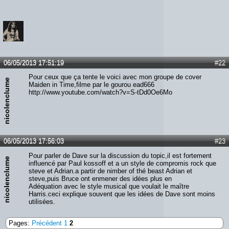
06/05/2013 17:51:19
#22
Pour ceux que ça tente le voici avec mon groupe de cover
nicolenclume
Maiden in Time,filme par le gourou ead666
http://www.youtube.com/watch?v=S-tDd0Oe6Mo
06/05/2013 17:56:03
#23
Pour parler de Dave sur la discussion du topic,il est fortement
nicolenclume
influencé par Paul kossoff et a un style de compromis rock que
steve et Adrian.a partir de nimber of thé beast Adrian et
steve,puis Bruce ont enmener des idées plus en
Adéquation avec le style musical que voulait le maître
Harris.ceci explique souvent que les idées de Dave sont moins
utilisées.
Pages:
Précédent
1
2