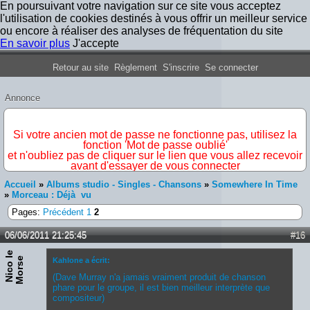
En poursuivant votre navigation sur ce site vous acceptez
l'utilisation de cookies destinés à vous offrir un meilleur service
ou encore à réaliser des analyses de fréquentation du site
En savoir plus
J'accepte
Forum Iron Maiden France
Retour au site
Règlement
S'inscrire
Se connecter
Annonce
IMPORTANT
Si votre ancien mot de passe ne fonctionne pas, utilisez la
fonction 'Mot de passe oublié'
et n'oubliez pas de cliquer sur le lien que vous allez recevoir
avant d'essayer de vous connecter
Accueil
»
Albums studio - Singles - Chansons
»
Somewhere In Time
»
Morceau : Déjà vu
Pages:
Précédent
1
2
06/06/2011 21:25:45
#16
N
i
c
o
e
M
o
r
s
l
e
Kahlone a écrit:
(Dave Murray n'a jamais vraiment produit de chanson
phare pour le groupe, il est bien meilleur interprète que
compositeur)