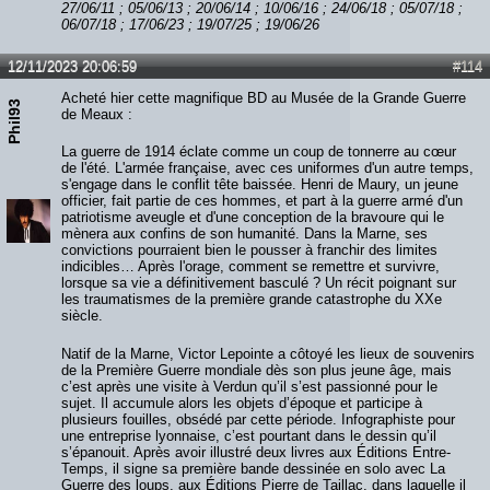
27/06/11 ; 05/06/13 ; 20/06/14 ; 10/06/16 ; 24/06/18 ; 05/07/18 ;
06/07/18 ; 17/06/23 ; 19/07/25 ; 19/06/26
12/11/2023 20:06:59
#114
Acheté hier cette magnifique BD au Musée de la Grande Guerre
Phil93
de Meaux :
La guerre de 1914 éclate comme un coup de tonnerre au cœur
de l'été. L'armée française, avec ces uniformes d'un autre temps,
s'engage dans le conflit tête baissée. Henri de Maury, un jeune
officier, fait partie de ces hommes, et part à la guerre armé d'un
patriotisme aveugle et d'une conception de la bravoure qui le
mènera aux confins de son humanité. Dans la Marne, ses
convictions pourraient bien le pousser à franchir des limites
indicibles… Après l'orage, comment se remettre et survivre,
lorsque sa vie a définitivement basculé ? Un récit poignant sur
les traumatismes de la première grande catastrophe du XXe
siècle.
Natif de la Marne, Victor Lepointe a côtoyé les lieux de souvenirs
de la Première Guerre mondiale dès son plus jeune âge, mais
c’est après une visite à Verdun qu’il s’est passionné pour le
sujet. Il accumule alors les objets d’époque et participe à
plusieurs fouilles, obsédé par cette période. Infographiste pour
une entreprise lyonnaise, c’est pourtant dans le dessin qu’il
s’épanouit. Après avoir illustré deux livres aux Éditions Entre-
Temps, il signe sa première bande dessinée en solo avec La
Guerre des loups, aux Éditions Pierre de Taillac, dans laquelle il