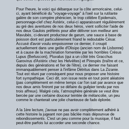
Pour l'heure, le voici qui débarque sur la côte armoricaine, celui-
ci, ayant bénéficié du "voyage-voyage" à l'oeil sur la rutilante
galère de son compère phénicien, le trop célèbre Epidemaïs,
personnage-clef chez Astérix, celui-ci apparaissant régulièrement
au gré des aventures de nos deux héros, vient solliciter l'aide de
nos deux Gaulois préférés pour aller délivrer son meilleur ami
Mavubès, ci-devant producteur de garum, une sauce à base de
poisson dont est particulièrement friand le redoutable César.
Accusé d'avoir voulu empoisonner ce dernier, il croupit
actuellement dans une geôle d'Olisipo (ancien nom de Lisbonne)
et à cause de la machination fomentée par les horribles Crésus
Lupus (Berlusconi), Pluvalus (qui a un côté très Gracchus
Garovirus d'Astérix chez les Helvèltes) et Pirespès (traître et ce,
depuis des générations et fier de l'être), ce dernier me faisant
immanquablement penser à l'infâme Détritus dans La Zizanie.
Tout est réuni par conséquent pour nous proposer une histoire
fort sympathique. Ceci dit, son issue reste en tout point aléatoire
(pas complètement en même temps car l'on sait par avance que
nos deux amis finiront par se défaire du guêpier tendu par nos
trois affreux). Malgré cela, l’atmosphère générale se veut être
bercée par une certaine douceur teintée de mélancolie, un peu
comme le chanterait une jolie chanteuse de fado éplorée.
A la 1ère lecture, j'avoue ne pas avoir complètement adhéré à
cette histoire la jugeant non pas bâclée mais dépourvue de
rebondissements. C'est un peu comme pour la musique, il faut
peut-être parfois lui accorder une seconde chance.