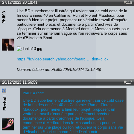
27/12/2023 20:10:41
#116
Une BD superbement illustrée qui revient sur ce cold case de la
Phil93
fin des années 40 en Californie. Run et Florent Maudoux, pour
mener à bien leur projet, proposent un véritable travail d'enquête
particulièrement précis et documenté à partir d'archives de
l'époque. Cela commence à Medford dans le Massachusets pour
se terminer sur un terrain vague où l'on retrouvera le corps sans
vie d'Elisabeth Short.
https://fr.video.search.yahoo.com/searc … tion=click
Dernière édition de: Phil93 (05/01/2024 13:18:48)
28/12/2023 11:56:59
#117
Phil93 a écrit:
Fireball
Une BD superbement illustrée qui revient sur ce cold case
de la fin des années 40 en Californie. Run et Florent
Maudoux, pour mener à bien leur projet, proposent un
véritable travail d'enquête particulièrement précis et
documenté à partir d'archives de l'époque. Cela
commence à Medford dans le Massachusets pour se
terminer sur une plage où l'on retrouvera le corps sans vie
d'Elisabeth Short surnommée le Dahlia noir.