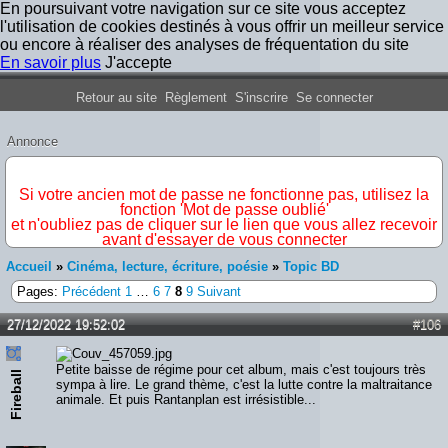
En poursuivant votre navigation sur ce site vous acceptez
l'utilisation de cookies destinés à vous offrir un meilleur service
ou encore à réaliser des analyses de fréquentation du site
En savoir plus
J'accepte
Forum Iron Maiden France
Retour au site
Règlement
S'inscrire
Se connecter
Annonce
IMPORTANT
Si votre ancien mot de passe ne fonctionne pas, utilisez la
fonction 'Mot de passe oublié'
et n'oubliez pas de cliquer sur le lien que vous allez recevoir
avant d'essayer de vous connecter
Accueil
»
Cinéma, lecture, écriture, poésie
»
Topic BD
Pages:
Précédent
1
…
6
7
8
9
Suivant
27/12/2022 19:52:02
#106
Petite baisse de régime pour cet album, mais c'est toujours très
Fireball
sympa à lire. Le grand thème, c'est la lutte contre la maltraitance
animale. Et puis Rantanplan est irrésistible...