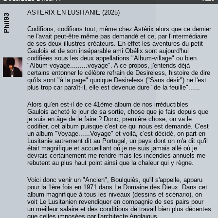
ASTERIX EN LUSITANIE (2025)
Phil93
Codifions, codifions tout, même chez Astérix alors que ce dernier
ne l'avait peut-être même pas demandé et ce, par l'intermédiaire
de ses deux illustres créateurs. En effet les aventures du petit
Gaulois et de son inséparable ami Obélix sont aujourd'hui
codifiées sous les deux appellations "Album-village" ou bien
"Album-voyage.........voyage". A ce propos, j'entends déjà
certains entonner le célèbre refrain de Desireless, histoire de dire
qu'ils sont "à la page" quoique Desireless ("Sans désir") ne l'est
plus trop car paraît-il, elle est devenue dure "de la feuille"......
Alors qu'en est-il de ce 41ème album de nos irréductibles
Gaulois acheté le jour de sa sortie, chose que je fais depuis que
je suis en âge de le faire ? Donc, première chose, on va le
codifier, cet album puisque c'est ce qui nous est demandé. C'est
un album "Voyage......Voyage" et voilà, c'est décidé, on part en
Lusitanie autrement dit au Portugal, un pays dont on m'a dit qu'il
était magnifique et accueillant où je ne suis jamais allé où je
devrais certainement me rendre mais les incendies annuels me
rebutent au plus haut point ainsi que la chaleur qui y règne.
Voici donc venir un "Ancien", Boulquiès, qu'il s'appelle, apparu
pour la 1ère fois en 1971 dans Le Domaine des Dieux. Dans cet
album magnifique à tous les niveaux (dessins et scénario), on
voit Le Lusitanien revendiquer en compagnie de ses pairs pour
un meilleur salaire et des conditions de travail bien plus décentes
que celles imposées par l'architecte Anglaigus.