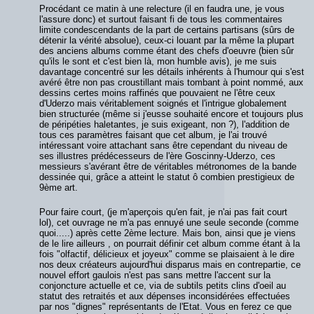
Procédant ce matin à une relecture (il en faudra une, je vous
l'assure donc) et surtout faisant fi de tous les commentaires
limite condescendants de la part de certains partisans (sûrs de
détenir la vérité absolue), ceux-ci louant par la même la plupart
des anciens albums comme étant des chefs d'oeuvre (bien sûr
qu'ils le sont et c'est bien là, mon humble avis), je me suis
davantage concentré sur les détails inhérents à l'humour qui s'est
avéré être non pas croustillant mais tombant à point nommé, aux
dessins certes moins raffinés que pouvaient ne l'être ceux
d'Uderzo mais véritablement soignés et l'intrigue globalement
bien structurée (même si j'eusse souhaité encore et toujours plus
de péripéties haletantes, je suis exigeant, non ?), l'addition de
tous ces paramètres faisant que cet album, je l'ai trouvé
intéressant voire attachant sans être cependant du niveau de
ses illustres prédécesseurs de l'ère Goscinny-Uderzo, ces
messieurs s'avérant être de véritables métronomes de la bande
dessinée qui, grâce a atteint le statut ô combien prestigieux de
9ème art.
Pour faire court, (je m'aperçois qu'en fait, je n'ai pas fait court
lol), cet ouvrage ne m'a pas ennuyé une seule seconde (comme
quoi.....) après cette 2ème lecture. Mais bon, ainsi que je viens
de le lire ailleurs , on pourrait définir cet album comme étant à la
fois "olfactif, délicieux et joyeux" comme se plaisaient à le dire
nos deux créateurs aujourd'hui disparus mais en contrepartie, ce
nouvel effort gaulois n'est pas sans mettre l'accent sur la
conjoncture actuelle et ce, via de subtils petits clins d'oeil au
statut des retraités et aux dépenses inconsidérées effectuées
par nos "dignes" représentants de l'Etat. Vous en ferez ce que