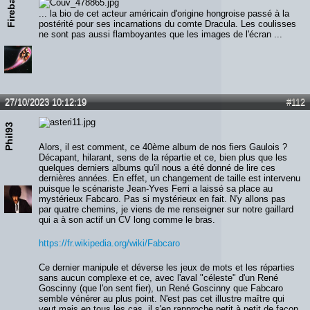
Fireball
... la bio de cet acteur américain d'origine hongroise passé à la
postérité pour ses incarnations du comte Dracula. Les coulisses
ne sont pas aussi flamboyantes que les images de l'écran ...
27/10/2023 10:12:19
#112
Phil93
Alors, il est comment, ce 40ème album de nos fiers Gaulois ?
Décapant, hilarant, sens de la répartie et ce, bien plus que les
quelques derniers albums qu'il nous a été donné de lire ces
dernières années. En effet, un changement de taille est intervenu
puisque le scénariste Jean-Yves Ferri a laissé sa place au
mystérieux Fabcaro. Pas si mystérieux en fait. N'y allons pas
par quatre chemins, je viens de me renseigner sur notre gaillard
qui a à son actif un CV long comme le bras.
https://fr.wikipedia.org/wiki/Fabcaro
Ce dernier manipule et déverse les jeux de mots et les réparties
sans aucun complexe et ce, avec l'aval "céleste" d'un René
Goscinny (que l'on sent fier), un René Goscinny que Fabcaro
semble vénérer au plus point. N'est pas cet illustre maître qui
veut mais en tous les cas, il s'en rapproche petit à petit de façon