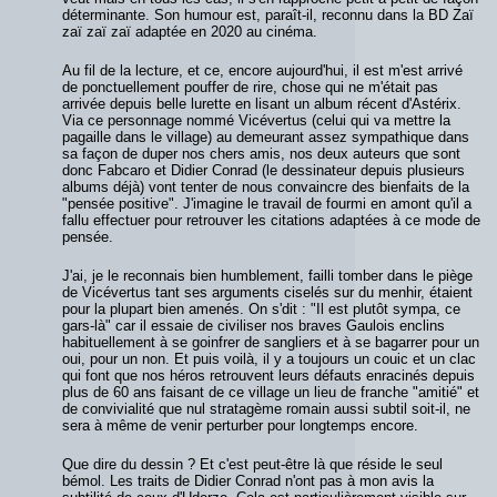
déterminante. Son humour est, paraît-il, reconnu dans la BD Zaï
zaï zaï zaï adaptée en 2020 au cinéma.
Au fil de la lecture, et ce, encore aujourd'hui, il est m'est arrivé
de ponctuellement pouffer de rire, chose qui ne m'était pas
arrivée depuis belle lurette en lisant un album récent d'Astérix.
Via ce personnage nommé Vicévertus (celui qui va mettre la
pagaille dans le village) au demeurant assez sympathique dans
sa façon de duper nos chers amis, nos deux auteurs que sont
donc Fabcaro et Didier Conrad (le dessinateur depuis plusieurs
albums déjà) vont tenter de nous convaincre des bienfaits de la
"pensée positive". J'imagine le travail de fourmi en amont qu'il a
fallu effectuer pour retrouver les citations adaptées à ce mode de
pensée.
J'ai, je le reconnais bien humblement, failli tomber dans le piège
de Vicévertus tant ses arguments ciselés sur du menhir, étaient
pour la plupart bien amenés. On s'dit : "Il est plutôt sympa, ce
gars-là" car il essaie de civiliser nos braves Gaulois enclins
habituellement à se goinfrer de sangliers et à se bagarrer pour un
oui, pour un non. Et puis voilà, il y a toujours un couic et un clac
qui font que nos héros retrouvent leurs défauts enracinés depuis
plus de 60 ans faisant de ce village un lieu de franche "amitié" et
de convivialité que nul stratagème romain aussi subtil soit-il, ne
sera à même de venir perturber pour longtemps encore.
Que dire du dessin ? Et c'est peut-être là que réside le seul
bémol. Les traits de Didier Conrad n'ont pas à mon avis la