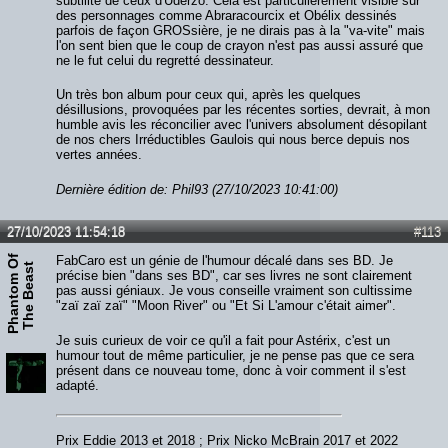
subtilité de ceux d'Uderzo. Cela est particulièrement visible sur
des personnages comme Abraracourcix et Obélix dessinés
parfois de façon GROSsière, je ne dirais pas à la "va-vite" mais
l'on sent bien que le coup de crayon n'est pas aussi assuré que
ne le fut celui du regretté dessinateur.
Un très bon album pour ceux qui, après les quelques
désillusions, provoquées par les récentes sorties, devrait, à mon
humble avis les réconcilier avec l'univers absolument désopilant
de nos chers Irréductibles Gaulois qui nous berce depuis nos
vertes années.
Dernière édition de: Phil93 (27/10/2023 10:41:00)
27/10/2023 11:54:18
#113
P
h
a
n
t
o
m
O
f
T
h
e
B
e
a
s
FabCaro est un génie de l'humour décalé dans ses BD. Je
t
précise bien "dans ses BD", car ses livres ne sont clairement
pas aussi géniaux. Je vous conseille vraiment son cultissime
"zaï zaï zaï" "Moon River" ou "Et Si L'amour c'était aimer".
Je suis curieux de voir ce qu'il a fait pour Astérix, c'est un
humour tout de même particulier, je ne pense pas que ce sera
présent dans ce nouveau tome, donc à voir comment il s'est
adapté.
Prix Eddie 2013 et 2018 ; Prix Nicko McBrain 2017 et 2022