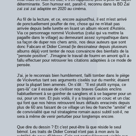
déterminante. Son humour est, paraît-il, reconnu dans la BD Zaï
zaï zaï zaï adaptée en 2020 au cinéma.
Au fil de la lecture, et ce, encore aujourd'hui, il est m'est arrivé
de ponctuellement pouffer de rire, chose qui ne m'était pas
arrivée depuis belle lurette en lisant un album récent d'Astérix.
Via ce personnage nommé Vicévertus (celui qui va mettre la
pagaille dans le village) au demeurant assez sympathique dans
sa façon de duper nos chers amis, nos deux auteurs que sont
donc Fabcaro et Didier Conrad (le dessinateur depuis plusieurs
albums déjà) vont tenter de nous convaincre des bienfaits de la
"pensée positive". J'imagine le travail de fourmi en amont qu'il a
fallu effectuer pour retrouver les citations adaptées à ce mode de
pensée.
J'ai, je le reconnais bien humblement, failli tomber dans le piège
de Vicévertus tant ses arguments ciselés sur du menhir, étaient
pour la plupart bien amenés. On s'dit : "Il est plutôt sympa, ce
gars-là" car il essaie de civiliser nos braves Gaulois enclins
habituellement à se goinfrer de sangliers et à se bagarrer pour un
oui, pour un non. Et puis voilà, il y a toujours un couic et un clac
qui font que nos héros retrouvent leurs défauts enracinés depuis
plus de 60 ans faisant de ce village un lieu de franche "amitié" et
de convivialité que nul stratagème romain aussi subtil soit-il, ne
sera à même de venir perturber pour longtemps encore.
Que dire du dessin ? Et c'est peut-être là que réside le seul
bémol. Les traits de Didier Conrad n'ont pas à mon avis la