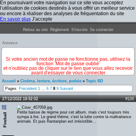
En poursuivant votre navigation sur ce site vous acceptez
l'utilisation de cookies destinés à vous offrir un meilleur service
ou encore à réaliser des analyses de fréquentation du site
En savoir plus
J'accepte
Forum Iron Maiden France
Retour au site
Règlement
S'inscrire
Se connecter
Annonce
IMPORTANT
Si votre ancien mot de passe ne fonctionne pas, utilisez la
fonction 'Mot de passe oublié'
et n'oubliez pas de cliquer sur le lien que vous allez recevoir
avant d'essayer de vous connecter
Accueil
»
Cinéma, lecture, écriture, poésie
»
Topic BD
Pages:
Précédent
1
…
6
7
8
9
Suivant
27/12/2022 19:52:02
#106
Petite baisse de régime pour cet album, mais c'est toujours très
Fireball
sympa à lire. Le grand thème, c'est la lutte contre la maltraitance
animale. Et puis Rantanplan est irrésistible...