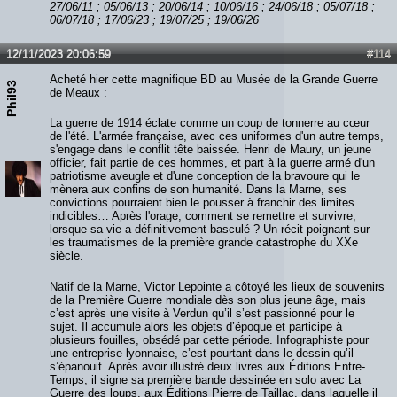
27/06/11 ; 05/06/13 ; 20/06/14 ; 10/06/16 ; 24/06/18 ; 05/07/18 ;
06/07/18 ; 17/06/23 ; 19/07/25 ; 19/06/26
12/11/2023 20:06:59
#114
Acheté hier cette magnifique BD au Musée de la Grande Guerre
Phil93
de Meaux :
La guerre de 1914 éclate comme un coup de tonnerre au cœur
de l'été. L'armée française, avec ces uniformes d'un autre temps,
s'engage dans le conflit tête baissée. Henri de Maury, un jeune
officier, fait partie de ces hommes, et part à la guerre armé d'un
patriotisme aveugle et d'une conception de la bravoure qui le
mènera aux confins de son humanité. Dans la Marne, ses
convictions pourraient bien le pousser à franchir des limites
indicibles… Après l'orage, comment se remettre et survivre,
lorsque sa vie a définitivement basculé ? Un récit poignant sur
les traumatismes de la première grande catastrophe du XXe
siècle.
Natif de la Marne, Victor Lepointe a côtoyé les lieux de souvenirs
de la Première Guerre mondiale dès son plus jeune âge, mais
c’est après une visite à Verdun qu’il s’est passionné pour le
sujet. Il accumule alors les objets d’époque et participe à
plusieurs fouilles, obsédé par cette période. Infographiste pour
une entreprise lyonnaise, c’est pourtant dans le dessin qu’il
s’épanouit. Après avoir illustré deux livres aux Éditions Entre-
Temps, il signe sa première bande dessinée en solo avec La
Guerre des loups, aux Éditions Pierre de Taillac, dans laquelle il