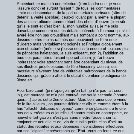
Procédant ce matin à une relecture (il en faudra une, je vous
l'assure donc) et surtout faisant fi de tous les commentaires
limite condescendants de la part de certains partisans (sûrs de
détenir la vérité absolue), ceux-ci louant par la même la plupart
des anciens albums comme étant des chefs d'oeuvre (bien sûr
qu'ils le sont et c'est bien là, mon humble avis), je me suis
davantage concentré sur les détails inhérents à l'humour qui s'est
avéré être non pas croustillant mais tombant à point nommé, aux
dessins certes moins raffinés que pouvaient ne l'être ceux
d'Uderzo mais véritablement soignés et l'intrigue globalement
bien structurée (même si j'eusse souhaité encore et toujours plus
de péripéties haletantes, je suis exigeant, non ?), l'addition de
tous ces paramètres faisant que cet album, je l'ai trouvé
intéressant voire attachant sans être cependant du niveau de
ses illustres prédécesseurs de l'ère Goscinny-Uderzo, ces
messieurs s'avérant être de véritables métronomes de la bande
dessinée qui, grâce a atteint le statut ô combien prestigieux de
9ème art.
Pour faire court, (je m'aperçois qu'en fait, je n'ai pas fait court
lol), cet ouvrage ne m'a pas ennuyé une seule seconde (comme
quoi.....) après cette 2ème lecture. Mais bon, ainsi que je viens
de le lire ailleurs , on pourrait définir cet album comme étant à la
fois "olfactif, délicieux et joyeux" comme se plaisaient à le dire
nos deux créateurs aujourd'hui disparus mais en contrepartie, ce
nouvel effort gaulois n'est pas sans mettre l'accent sur la
conjoncture actuelle et ce, via de subtils petits clins d'oeil au
statut des retraités et aux dépenses inconsidérées effectuées
par nos "dignes" représentants de l'Etat. Vous en ferez ce que