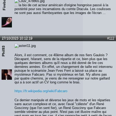
Fireball
... la bio de cet acteur américain d'origine hongroise passé à la
postérité pour ses incarnations du comte Dracula. Les coulisses
ne sont pas aussi flamboyantes que les images de l'écran ...
27/10/2023 10:12:19
#112
Phil93
Alors, il est comment, ce 40ème album de nos fiers Gaulois ?
Décapant, hilarant, sens de la répartie et ce, bien plus que les
quelques derniers albums qu'il nous a été donné de lire ces
dernières années. En effet, un changement de taille est intervenu
puisque le scénariste Jean-Yves Ferri a laissé sa place au
mystérieux Fabcaro. Pas si mystérieux en fait. N'y allons pas
par quatre chemins, je viens de me renseigner sur notre gaillard
qui a à son actif un CV long comme le bras.
https://fr.wikipedia.org/wiki/Fabcaro
Ce dernier manipule et déverse les jeux de mots et les réparties
sans aucun complexe et ce, avec l'aval "céleste" d'un René
Goscinny (que l'on sent fier), un René Goscinny que Fabcaro
semble vénérer au plus point. N'est pas cet illustre maître qui
veut mais en tous les cas, il s'en rapproche petit à petit de façon