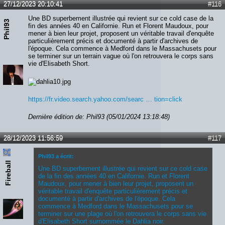
27/12/2023 20:10:41
#116
Une BD superbement illustrée qui revient sur ce cold case de la
Phil93
fin des années 40 en Californie. Run et Florent Maudoux, pour
mener à bien leur projet, proposent un véritable travail d'enquête
particulièrement précis et documenté à partir d'archives de
l'époque. Cela commence à Medford dans le Massachusets pour
se terminer sur un terrain vague où l'on retrouvera le corps sans
vie d'Elisabeth Short.
https://fr.video.search.yahoo.com/searc … tion=click
Dernière édition de: Phil93 (05/01/2024 13:18:48)
28/12/2023 11:56:59
#117
Phil93 a écrit:
Fireball
Une BD superbement illustrée qui revient sur ce cold case
de la fin des années 40 en Californie. Run et Florent
Maudoux, pour mener à bien leur projet, proposent un
véritable travail d'enquête particulièrement précis et
documenté à partir d'archives de l'époque. Cela
commence à Medford dans le Massachusets pour se
terminer sur une plage où l'on retrouvera le corps sans vie
d'Elisabeth Short surnommée le Dahlia noir.