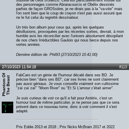
subtilité de ceux d'Uderzo. Cela est particulièrement visible sur
des personnages comme Abraracourcix et Obélix dessinés
parfois de façon GROSsière, je ne dirais pas à la "va-vite" mais
l'on sent bien que le coup de crayon n'est pas aussi assuré que
ne le fut celui du regretté dessinateur.
Un très bon album pour ceux qui, après les quelques
désillusions, provoquées par les récentes sorties, devrait, à mon
humble avis les réconcilier avec l'univers absolument désopilant
de nos chers Irréductibles Gaulois qui nous berce depuis nos
vertes années.
Dernière édition de: Phil93 (27/10/2023 10:41:00)
27/10/2023 11:54:18
#113
P
h
a
n
t
o
m
O
f
T
h
e
B
e
a
s
FabCaro est un génie de l'humour décalé dans ses BD. Je
t
précise bien "dans ses BD", car ses livres ne sont clairement
pas aussi géniaux. Je vous conseille vraiment son cultissime
"zaï zaï zaï" "Moon River" ou "Et Si L'amour c'était aimer".
Je suis curieux de voir ce qu'il a fait pour Astérix, c'est un
humour tout de même particulier, je ne pense pas que ce sera
présent dans ce nouveau tome, donc à voir comment il s'est
adapté.
Prix Eddie 2013 et 2018 ; Prix Nicko McBrain 2017 et 2022