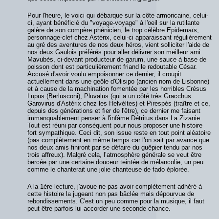
Pour l'heure, le voici qui débarque sur la côte armoricaine, celui-
ci, ayant bénéficié du "voyage-voyage" à l'oeil sur la rutilante
galère de son compère phénicien, le trop célèbre Epidemaïs,
personnage-clef chez Astérix, celui-ci apparaissant régulièrement
au gré des aventures de nos deux héros, vient solliciter l'aide de
nos deux Gaulois préférés pour aller délivrer son meilleur ami
Mavubès, ci-devant producteur de garum, une sauce à base de
poisson dont est particulièrement friand le redoutable César.
Accusé d'avoir voulu empoisonner ce dernier, il croupit
actuellement dans une geôle d'Olisipo (ancien nom de Lisbonne)
et à cause de la machination fomentée par les horribles Crésus
Lupus (Berlusconi), Pluvalus (qui a un côté très Gracchus
Garovirus d'Astérix chez les Helvèltes) et Pirespès (traître et ce,
depuis des générations et fier de l'être), ce dernier me faisant
immanquablement penser à l'infâme Détritus dans La Zizanie.
Tout est réuni par conséquent pour nous proposer une histoire
fort sympathique. Ceci dit, son issue reste en tout point aléatoire
(pas complètement en même temps car l'on sait par avance que
nos deux amis finiront par se défaire du guêpier tendu par nos
trois affreux). Malgré cela, l’atmosphère générale se veut être
bercée par une certaine douceur teintée de mélancolie, un peu
comme le chanterait une jolie chanteuse de fado éplorée.
A la 1ère lecture, j'avoue ne pas avoir complètement adhéré à
cette histoire la jugeant non pas bâclée mais dépourvue de
rebondissements. C'est un peu comme pour la musique, il faut
peut-être parfois lui accorder une seconde chance.