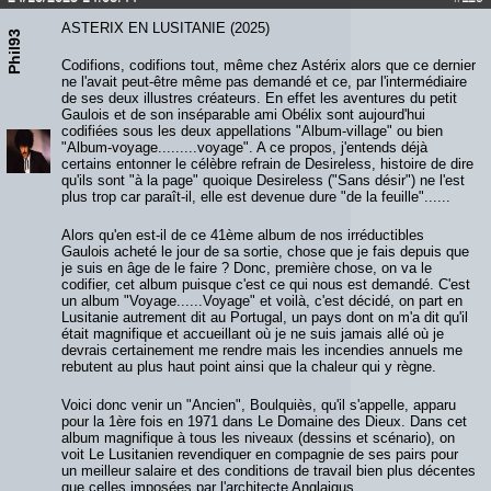
ASTERIX EN LUSITANIE (2025)
Phil93
Codifions, codifions tout, même chez Astérix alors que ce dernier
ne l'avait peut-être même pas demandé et ce, par l'intermédiaire
de ses deux illustres créateurs. En effet les aventures du petit
Gaulois et de son inséparable ami Obélix sont aujourd'hui
codifiées sous les deux appellations "Album-village" ou bien
"Album-voyage.........voyage". A ce propos, j'entends déjà
certains entonner le célèbre refrain de Desireless, histoire de dire
qu'ils sont "à la page" quoique Desireless ("Sans désir") ne l'est
plus trop car paraît-il, elle est devenue dure "de la feuille"......
Alors qu'en est-il de ce 41ème album de nos irréductibles
Gaulois acheté le jour de sa sortie, chose que je fais depuis que
je suis en âge de le faire ? Donc, première chose, on va le
codifier, cet album puisque c'est ce qui nous est demandé. C'est
un album "Voyage......Voyage" et voilà, c'est décidé, on part en
Lusitanie autrement dit au Portugal, un pays dont on m'a dit qu'il
était magnifique et accueillant où je ne suis jamais allé où je
devrais certainement me rendre mais les incendies annuels me
rebutent au plus haut point ainsi que la chaleur qui y règne.
Voici donc venir un "Ancien", Boulquiès, qu'il s'appelle, apparu
pour la 1ère fois en 1971 dans Le Domaine des Dieux. Dans cet
album magnifique à tous les niveaux (dessins et scénario), on
voit Le Lusitanien revendiquer en compagnie de ses pairs pour
un meilleur salaire et des conditions de travail bien plus décentes
que celles imposées par l'architecte Anglaigus.