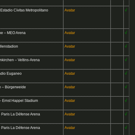
√
stadio Cívitas Metropolitano
Avatar
√
e – MEO Arena
Avatar
√
llenstadion
Avatar
√
irchen – Veltins-Arena
Avatar
√
adio Euganeo
Avatar
√
– Bürgerweide
Avatar
√
 Ernst Happel Stadium
Avatar
√
 Paris La Défense Arena
Avatar
√
 Paris La Défense Arena
Avatar