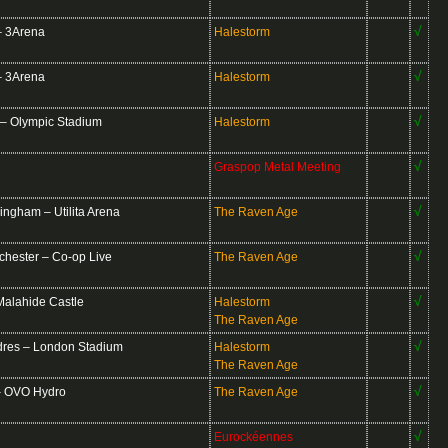
√
– 3Arena
Halestorm
√
– 3Arena
Halestorm
√
– Olympic Stadium
Halestorm
√
Graspop Metal Meeting
√
gham – Utilita Arena
The Raven Age
√
ester – Co-op Live
The Raven Age
√
alahide Castle
Halestorm
The Raven Age
√
es – London Stadium
Halestorm
The Raven Age
√
 OVO Hydro
The Raven Age
√
Eurockéennes