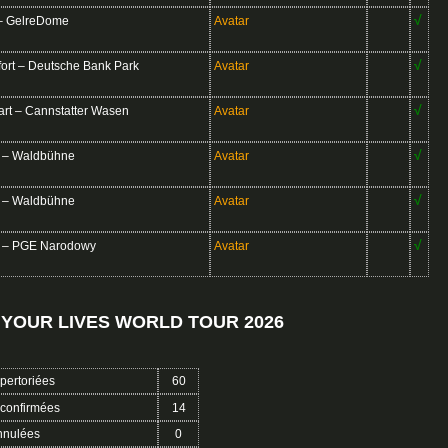
√
– GelreDome
Avatar
√
rt – Deutsche Bank Park
Avatar
√
rt – Cannstatter Wasen
Avatar
√
 – Waldbühne
Avatar
√
 – Waldbühne
Avatar
√
 – PGE Narodowy
Avatar
 YOUR LIVES WORLD TOUR 2026
pertoriées
60
confirmées
14
nnulées
0