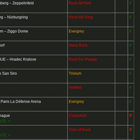
√
rg – Zeppelinfeld
Rock IM Park
√
 – Nürburgring
Rock AM Ring
√
am – Ziggo Dome
Evergrey
√
orf
Nova Rock
√
E – Hradec Kralove
Rock For People
√
o San Siro
Trivium
√
Hellfest
√
Paris La Défense Arena
Evergrey
X
hague
Copenhell
NTE ↗
X
Tons of Rock
NTE ↗