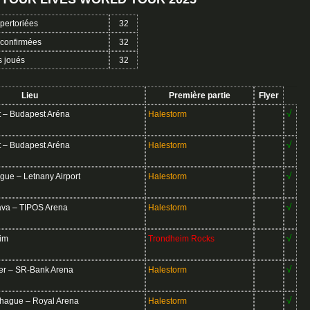
pertoriées
32
confirmées
32
s joués
32
Lieu
Première partie
Flyer
√
– Budapest Aréna
Halestorm
√
– Budapest Aréna
Halestorm
√
ue – Letnany Airport
Halestorm
√
ava – TIPOS Arena
Halestorm
√
im
Trondheim Rocks
√
r – SR-Bank Arena
Halestorm
√
ague – Royal Arena
Halestorm