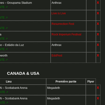
X
nes – Groupama Stadium
Anthrax
NTE ↗
X
Live is Live
NTE ↗
X
Resurrection Fest
NTE ↗
X
a
Rock Imperium Festival
NTE ↗
X
 – Estádio da Luz
Anthrax
NTE ↗
X
worth
EddFest
NTE ↗
CANADA & USA
Lieu
Première partie
Flyer
X
N – Scotiabank Arena
Megadeth
NTE ↗
X
N – Scotiabank Arena
Megadeth
NTE ↗