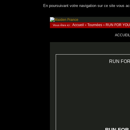
En poursuivant votre navigation sur ce site vous acc
Recherche
Accueil
Tournées
RUN FOR YOU
Vous êtes ici :
>
>
Maiden France
ALLER A
ACCUEI
RUN FOR
RUN FOR