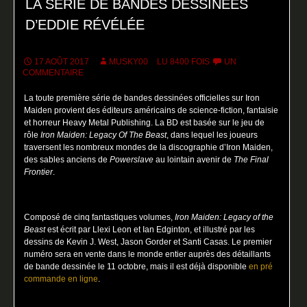
LA SÉRIE DE BANDES DESSINÉES
D’EDDIE RÉVÉLÉE
17 AOÛT 2017
MUSKY00
LU 8400 FOIS
UN
COMMENTAIRE
La toute première série de bandes dessinées officielles sur Iron
Maiden provient des éditeurs américains de science-fiction, fantaisie
et horreur Heavy Metal Publishing. La BD est basée sur le jeu de
rôle
Iron Maiden: Legacy Of The Beast
, dans lequel les joueurs
traversent les nombreux mondes de la discographie d’Iron Maiden,
des sables anciens de
Powerslave
au lointain avenir de
The Final
Frontier
.
Composé de cinq fantastiques volumes,
Iron Maiden: Legacy of the
Beast
est écrit par Llexi Leon et Ian Edginton, et illustré par les
dessins de Kevin J. West, Jason Gorder et Santi Casas. Le premier
numéro sera en vente dans le monde entier auprès des détaillants
de bande dessinée le 11 octobre, mais il est déjà disponible
en pré
commande en ligne
.