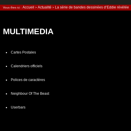
Accueil
Actualité
La série de bandes dessinées d’Eddie révélée
Vous êtes ici :
>
>
MULTIMEDIA
Cartes Postales
Calendriers officiels
Polices de caractères
Neighbour Of The Beast
Userbars