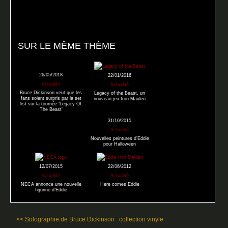
SUR LE MÊME THÈME
26/05/2018
22/01/2016
Actualité
Actualité
Bruce Dickinson veut que les
Legacy of the Beast, un
fans soient surpris par la set
nouveau jeu Iron Maiden
list sur la tournée ‘Legacy Of
The Beast’
31/10/2015
Actualité
Nouvelles peintures d’Eddie
pour Halloween
12/07/2015
22/06/2012
Actualité
Actualité
NECA annonce une nouvelle
Here comes Eddie
figurine d’Eddie
<< Solographie de Bruce Dickinson : collection vinyle