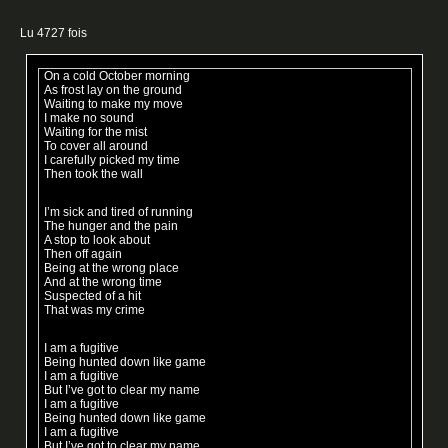
Lu 4727 fois
On a cold October morning
As frost lay on the ground
Waiting to make my move
I make no sound
Waiting for the mist
To cover all around
I carefully picked my time
Then took the wall
I’m sick and tired of running
The hunger and the pain
A stop to look about
Then off again
Being at the wrong place
And at the wrong time
Suspected of a hit
That was my crime
I am a fugitive
Being hunted down like game
I am a fugitive
But I’ve got to clear my name
I am a fugitive
Being hunted down like game
I am a fugitive
But I’ve got to clear my name