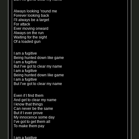
Always looking ’round me
Forever looking back
I’ll always be a target
For attack
Ever moving onward
Always on the run
Waiting for the sight
Of a loaded gun
I am a fugitive
Being hunted down like game
I am a fugitive
But I’ve got to clear my name
I am a fugitive
Being hunted down like game
I am a fugitive
But I’ve got to clear my name
Even if I find them
And get to clear my name
I know that things
Can never be the same
But if I ever prove
My innocence some day
I’ve got to get them all
To make them pay
I am a fugitive