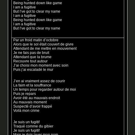
Being hunted down like game
I am a fugitive
But I’ve got to clear my name
I am a fugitive
Being hunted down like game
I am a fugitive
But I’ve got to clear my name
Par un froid matin d’octobre
Alors que le sol était couvert de givre
Attendant de me mettre en mouvement
Je ne fais pas de bruit
Attendant que la brume
Recouvre tout autour
J’ai choisi mon moment avec soin
Puis j’ai escaladé le mur
J’en ai vraiment assez de courir
La faim et la souffrance
Un temps pour regarder autour de moi
Puis je repars
Avoir été au mauvais endroit
Au mauvais moment
Suspecté d’avoir frappé
Voilà mon crime
Je suis un fugitif
Traqué comme du gibier
Je suis un fugitif
Mais je dois laver mon nom